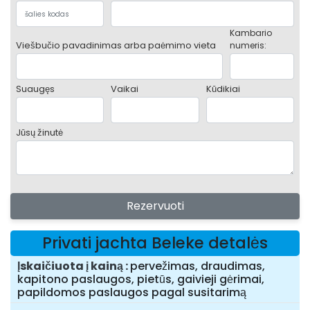
Kambario
Viešbučio pavadinimas arba paėmimo vieta
numeris:
Suaugęs
Vaikai
Kūdikiai
Jūsų žinutė
Rezervuoti
Privati jachta Beleke detalės
Įskaičiuota į kainą
pervežimas, draudimas,
kapitono paslaugos, pietūs, gaivieji gėrimai,
papildomos paslaugos pagal susitarimą