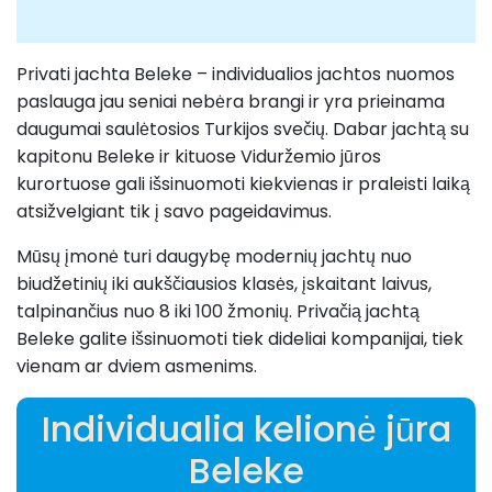
Privati jachta Beleke – individualios jachtos nuomos
paslauga jau seniai nebėra brangi ir yra prieinama
daugumai saulėtosios Turkijos svečių. Dabar jachtą su
kapitonu Beleke ir kituose Viduržemio jūros
kurortuose gali išsinuomoti kiekvienas ir praleisti laiką
atsižvelgiant tik į savo pageidavimus.
Mūsų įmonė turi daugybę modernių jachtų nuo
biudžetinių iki aukščiausios klasės, įskaitant laivus,
talpinančius nuo 8 iki 100 žmonių. Privačią jachtą
Beleke galite išsinuomoti tiek dideliai kompanijai, tiek
vienam ar dviem asmenims.
Individualia kelionė jūra
Beleke