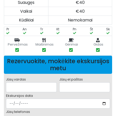
Suaugęs
€40
Vaikai
€40
Kūdikiai
Nemokamai
Pr
An
Tr
Kt
Pn
Št
Sk
Pervežimas
Maitinimas
Gėrimai
Gidas
Rezervuokite, mokėkite ekskursijos
metu
Jūsų vardas
Jūsų el.paštas
Ekskursijos data
Jūsų telefonas