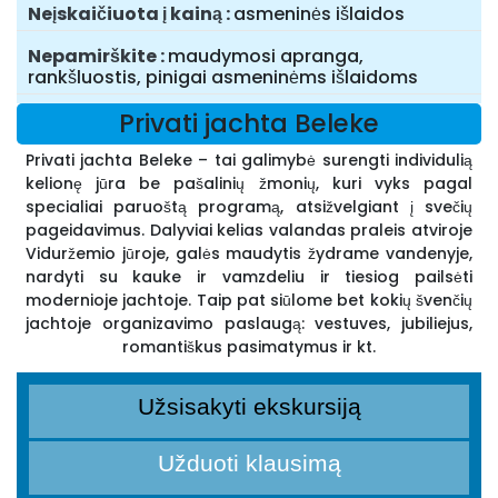
Neįskaičiuota į kainą
asmeninės išlaidos
Nepamirškite
maudymosi apranga,
rankšluostis, pinigai asmeninėms išlaidoms
Privati jachta Beleke
Privati jachta Beleke – tai galimybė surengti individulią
kelionę jūra be pašalinių žmonių, kuri vyks pagal
specialiai paruoštą programą, atsižvelgiant į svečių
pageidavimus. Dalyviai kelias valandas praleis atviroje
Viduržemio jūroje, galės maudytis žydrame vandenyje,
nardyti su kauke ir vamzdeliu ir tiesiog pailsėti
modernioje jachtoje. Taip pat siūlome bet kokių švenčių
jachtoje organizavimo paslaugą: vestuves, jubiliejus,
romantiškus pasimatymus ir kt.
Užsisakyti ekskursiją
Užduoti klausimą