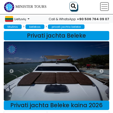
MINISTER TOURS
+90 506 764 09 07
Lietuvių
Call & WhatsApp
>
>
titulinis
belekas
privati jachta beleke
Privati jachta Beleke
Privati jachta Beleke kaina 2026