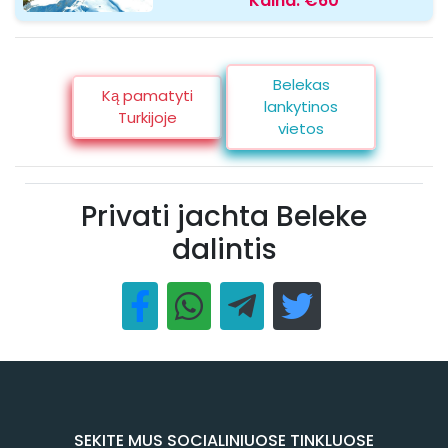
Kaina:
€60
Belekas
Ką pamatyti
lankytinos
Turkijoje
vietos
Privati jachta Beleke
dalintis
SEKITE MUS SOCIALINIUOSE TINKLUOSE