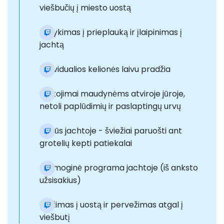
viešbučių į miesto uostą
Atvykimas į prieplauką ir įlaipinimas į
jachtą
Individualios kelionės laivu pradžia
Sustojimai maudynėms atviroje jūroje,
netoli paplūdimių ir paslaptingų urvų
Pietūs jachtoje - šviežiai paruošti ant
grotelių kepti patiekalai
Pramoginė programa jachtoje (iš anksto
užsisakius)
Grįžimas į uostą ir pervežimas atgal į
viešbutį