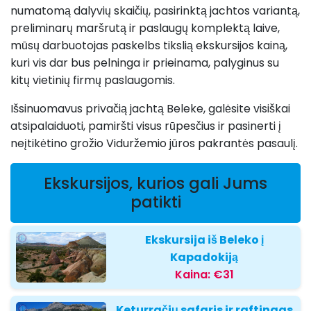
numatomą dalyvių skaičių, pasirinktą jachtos variantą,
preliminarų maršrutą ir paslaugų komplektą laive,
mūsų darbuotojas paskelbs tikslią ekskursijos kainą,
kuri vis dar bus pelninga ir prieinama, palyginus su
kitų vietinių firmų paslaugomis.
Išsinuomavus privačią jachtą Beleke, galėsite visiškai
atsipalaiduoti, pamiršti visus rūpesčius ir pasinerti į
neįtikėtino grožio Viduržemio jūros pakrantės pasaulį.
Ekskursijos, kurios gali Jums
patikti
Ekskursija iš Beleko į
Kapadokiją
Kaina:
€31
Keturračių safaris ir raftingas