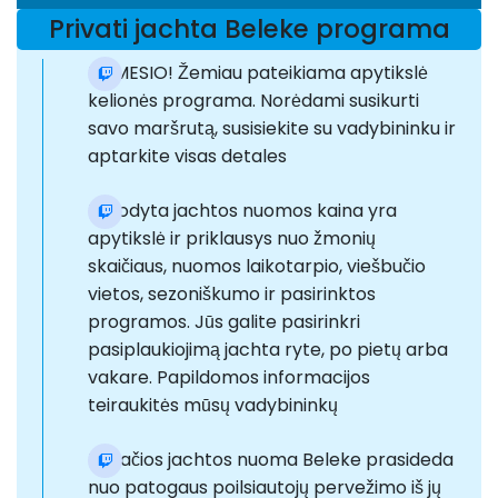
Privati jachta Beleke programa
DĖMESIO! Žemiau pateikiama apytikslė
kelionės programa. Norėdami susikurti
savo maršrutą, susisiekite su vadybininku ir
aptarkite visas detales
Nurodyta jachtos nuomos kaina yra
apytikslė ir priklausys nuo žmonių
skaičiaus, nuomos laikotarpio, viešbučio
vietos, sezoniškumo ir pasirinktos
programos. Jūs galite pasirinkri
pasiplaukiojimą jachta ryte, po pietų arba
vakare. Papildomos informacijos
teiraukitės mūsų vadybininkų
Privačios jachtos nuoma Beleke prasideda
nuo patogaus poilsiautojų pervežimo iš jų