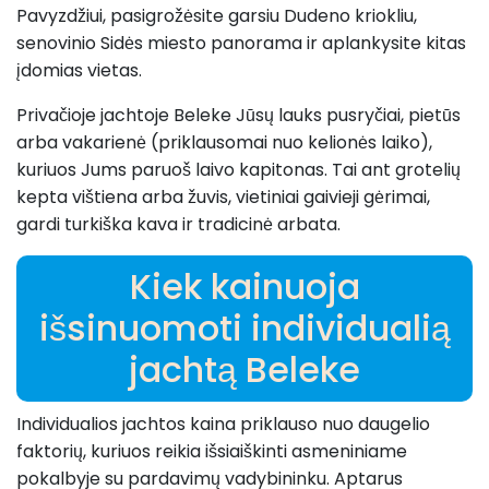
Pavyzdžiui, pasigrožėsite garsiu Dudeno kriokliu,
senovinio Sidės miesto panorama ir aplankysite kitas
įdomias vietas.
Privačioje jachtoje Beleke Jūsų lauks pusryčiai, pietūs
arba vakarienė (priklausomai nuo kelionės laiko),
kuriuos Jums paruoš laivo kapitonas. Tai ant grotelių
kepta vištiena arba žuvis, vietiniai gaivieji gėrimai,
gardi turkiška kava ir tradicinė arbata.
Kiek kainuoja
išsinuomoti individualią
jachtą Beleke
Individualios jachtos kaina priklauso nuo daugelio
faktorių, kuriuos reikia išsiaiškinti asmeniniame
pokalbyje su pardavimų vadybininku. Aptarus