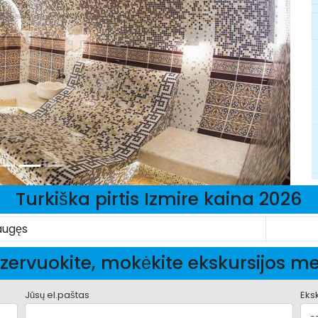
Turkiška pirtis Izmire kaina 2026
augęs
zervuokite, mokėkite ekskursijos m
Jūsų el.paštas
Eks