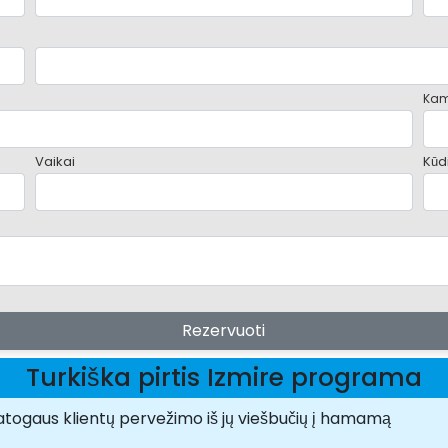
Kam
Vaikai
Kūdi
Rezervuoti
Turkiška pirtis Izmire programa
patogaus klientų pervežimo iš jų viešbučių į hamamą