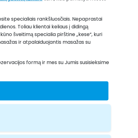
osite specialiais rankšluosčiais. Nepaprastai
ienos. Toliau klientai keliaus į didingą
ūno šveitimą specialia pirštine „kese“, kuri
 masažas ir atpalaiduojantis masažas su
 rezervacijos formą ir mes su Jumis susisieksime