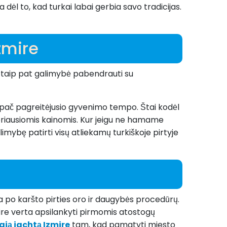
dėl to, kad turkai labai gerbia savo tradicijas.
zmire
 o taip pat galimybė pabendrauti su
l ypač pagreitėjusio gyvenimo tempo. Štai kodėl
geriausiomis kainomis. Kur jeigu ne hamame
alimybę patirti visų atliekamų turkiškoje pirtyje
a po karšto pirties oro ir daugybės procedūrų.
 Izmire verta apsilankyti pirmomis atostogų
aią jachtą Izmire
tam, kad pamatyti miesto