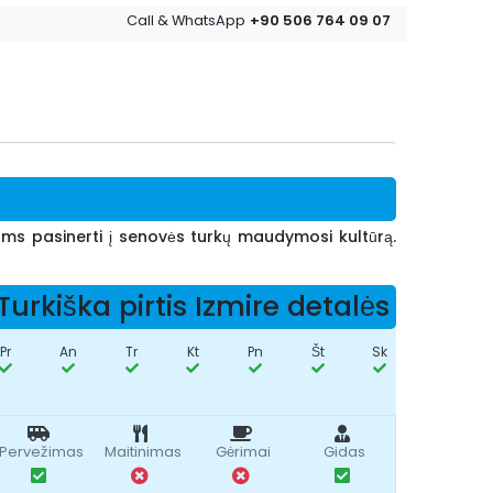
+90 506 764 09 07
Call & WhatsApp
ms pasinerti į senovės turkų maudymosi kultūrą.
Turkiška pirtis Izmire detalės
Pr
An
Tr
Kt
Pn
Št
Sk
Pervežimas
Maitinimas
Gėrimai
Gidas