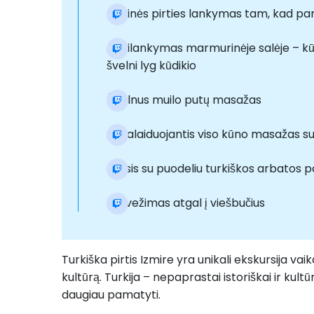
Garinės pirties lankymas tam, kad p
Apsilankymas marmurinėje salėje – kūn
švelni lyg kūdikio
Švelnus muilo putų masažas
Atpalaiduojantis viso kūno masažas su n
Poilsis su puodeliu turkiškos arbatos p
Pervežimas atgal į viešbučius
Turkiška pirtis Izmire yra unikali ekskursija v
kultūrą. Turkija – nepaprastai istoriškai ir kul
daugiau pamatyti.