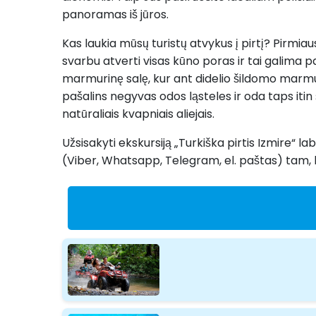
panoramas iš jūros.
Kas laukia mūsų turistų atvykus į pirtį? Pirmiau
svarbu atverti visas kūno poras ir tai galima pad
marmurinę salę, kur ant didelio šildomo marmuri
pašalins negyvas odos ląsteles ir oda taps itin
natūraliais kvapniais aliejais.
Užsisakyti ekskursiją „Turkiška pirtis Izmire“ l
(Viber, Whatsapp, Telegram, el. paštas) tam, ka