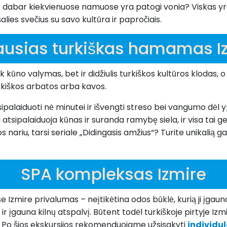
ors dabar kiekvienuose namuose yra patogi vonia? Viskas yra 
 šalies svečius su savo kultūra ir papročiais.
ausias turkiškas hamamas I
k kūno valymas, bet ir didžiulis turkiškos kultūros klodas,
rkiškos arbatos arba kavos.
 atsipalaiduoti nė minutei ir išvengti streso bei vangumo dė
atsipalaiduoja kūnas ir suranda ramybę siela, ir visa tai 
os nariu, tarsi seriale „Didingasis amžius“? Turite unikalią g
SPA kompleksas Izmire
zmire privalumas – neįtikėtina odos būklė, kurią ji įgaun
dega ir įgauna kilnų atspalvį. Būtent todėl turkiškoje pirtyje
ui. Po šios ekskursijos rekomenduojame užsisakyti
individul