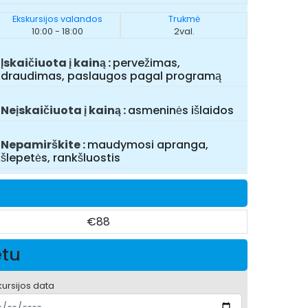
Ekskursijos valandos
Trukmė
10:00 - 18:00
2val.
Įskaičiuota į kainą
pervežimas,
draudimas, paslaugos pagal programą
Neįskaičiuota į kainą
asmeninės išlaidos
Nepamirškite
maudymosi apranga,
šlepetės, rankšluostis
€88
etu
kursijos data