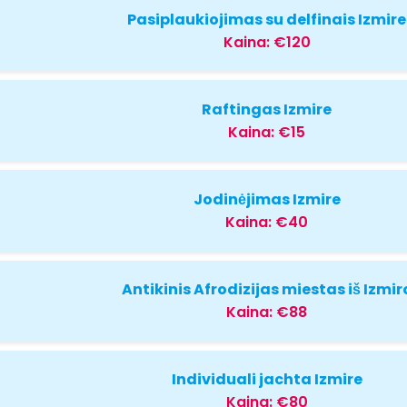
Pasiplaukiojimas su delfinais Izmire
Kaina:
€120
Raftingas Izmire
Kaina:
€15
Jodinėjimas Izmire
Kaina:
€40
Antikinis Afrodizijas miestas iš Izmir
Kaina:
€88
Individuali jachta Izmire
Kaina:
€80