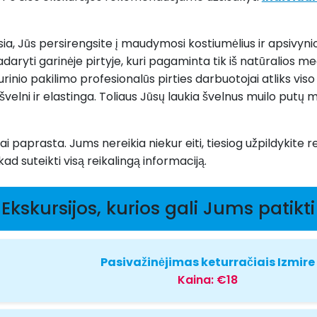
sia, Jūs persirengsite į maudymosi kostiumėlius ir apsivyni
aryti garinėje pirtyje, kuri pagaminta tik iš natūralios med
nio pakilimo profesionalūs pirties darbuotojai atliks viso k
 švelni ir elastinga. Toliaus Jūsų laukia švelnus muilo putų
abai paprasta. Jums nereikia niekur eiti, tiesiog užpildykite
d suteikti visą reikalingą informaciją.
Ekskursijos, kurios gali Jums patikti
Pasivažinėjimas keturračiais Izmire
Kaina:
€18