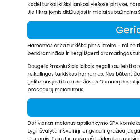
Kodėl turkai iki šiol lankosi viešose pirtyse, n
Jie tikrai jomis didžiuojasi ir mielai supažindina
Geri
Hamamas arba turkiška pirtis Izmire – tai ne ti
bendraminčiais ir netgi išgerti aromatingos tu
Daugelis žmonių šiais laikais negali sau leisti
reikalingas turkiškas hamamas. Nes būtent čia 
galite pasijusti tikru didžiosios Osmanų dinastij
procedūrų malonumus.
Dar vienas malonus apsilankymo SPA komlekse I
Lygi, išvalyta ir švelni ji lengviau ir gražiau į
dienomis. Taip Jūs pasiruošite idealiam poilsi