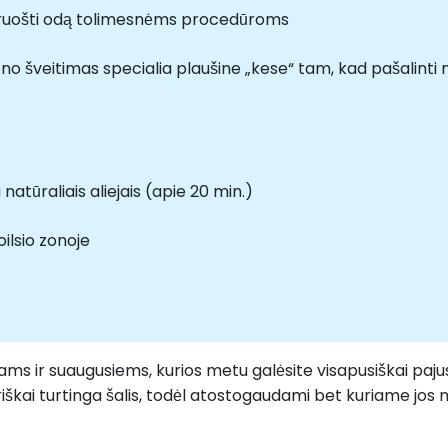
aruošti odą tolimesnėms procedūroms
o šveitimas specialia plaušine „kese“ tam, kad pašalinti 
atūraliais aliejais (apie 20 min.)
oilsio zonoje
aikams ir suaugusiems, kurios metu galėsite visapusiškai pa
tūriškai turtinga šalis, todėl atostogaudami bet kuriame jos