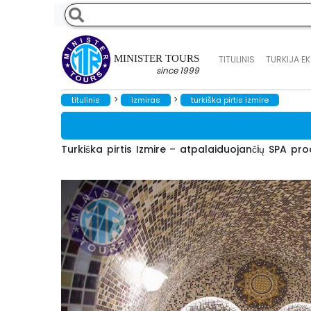
MINISTER TOURS
TITULINIS
TURKIJA E
since 1999
>
>
titulinis
izmiras
turkiška pirtis izmire
Turkiška pirtis Izmire – atpalaiduojančių SPA 