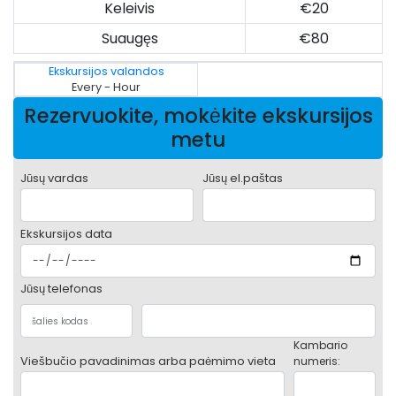
Keleivis
€20
Suaugęs
€80
Ekskursijos valandos
Every - Hour
Rezervuokite, mokėkite ekskursijos
metu
Jūsų vardas
Jūsų el.paštas
Ekskursijos data
Jūsų telefonas
Kambario
Viešbučio pavadinimas arba paėmimo vieta
numeris: