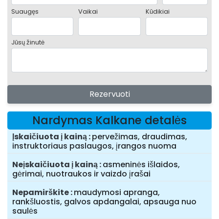
Suaugęs
Vaikai
Kūdikiai
Jūsų žinutė
Rezervuoti
Nardymas Kalkane detalės
Įskaičiuota į kainą
pervežimas, draudimas,
instruktoriaus paslaugos, įrangos nuoma
Neįskaičiuota į kainą
asmeninės išlaidos,
gėrimai, nuotraukos ir vaizdo įrašai
Nepamirškite
maudymosi apranga,
rankšluostis, galvos apdangalai, apsauga nuo
saulės