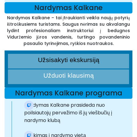
Nardymas Kalkane
Nardymas Kalkane – tai įtraukianti veikla naujų potyrių
ištroškusiems turistams. Saugus nėrimas su akvalangu
lydint profesionaliam instruktoriui į bedugnės
Viduržemio jūros vandenis, turtingo povandeninio
pasaulio tyrinėjimas, ryškios nuotraukos.
Užsisakyti ekskursiją
Užduoti klausimą
Nardymas Kalkane programa
Nardymas Kalkane prasideda nuo
poilsiautojų pervežimo iš jų viešbučių į
nardymo klubą
Išvykimas į nardymo vietą