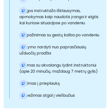
Saugos instruktažo išklausymas,
apmokymas kaip naudotis įranga ir elgtis
kai kuriose situacijose po vandeniu
Susipažinimas su gestų kalba po vandeniu
Mokymo nardyti nuo paprasčiausių
užduočių pradžia
Nėrimas su akvalangu lydint instruktoriui
(apie 20 minučių, maždaug 7 metrų gylis)
Grįžimas į prieplauką
Pervežimas atgal į viešbučius