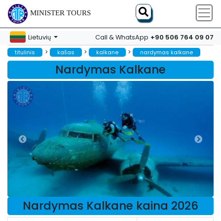
MINISTER TOURS
+90 506 764 09 07
Lietuvių
Call & WhatsApp
>
>
>
titulinis
kašas
kalkane
nardymas kalkane
Nardymas Kalkane
Nardymas Kalkane kaina 2026