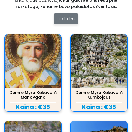
Mikalojaus bažnyčioje, kur galėsite prisiliesti prie
sarkofago, kuriame buvo palaidotas šventasis.
detalės
Demre Myra Kekova iš
Demre Myra Kekova iš
Manavgato
Kumkojaus
Kaina :
€35
Kaina :
€35