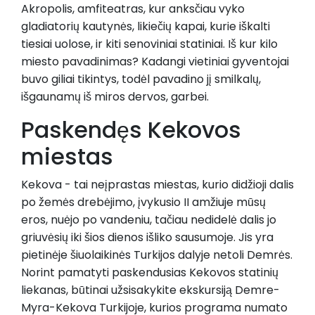
Akropolis, amfiteatras, kur anksčiau vyko
gladiatorių kautynės, likiečių kapai, kurie iškalti
tiesiai uolose, ir kiti senoviniai statiniai. Iš kur kilo
miesto pavadinimas? Kadangi vietiniai gyventojai
buvo giliai tikintys, todėl pavadino jį smilkalų,
išgaunamų iš miros dervos, garbei.
Paskendęs Kekovos
miestas
Kekova - tai neįprastas miestas, kurio didžioji dalis
po žemės drebėjimo, įvykusio II amžiuje mūsų
eros, nuėjo po vandeniu, tačiau nedidelė dalis jo
griuvėsių iki šios dienos išliko sausumoje. Jis yra
pietinėje šiuolaikinės Turkijos dalyje netoli Demrės.
Norint pamatyti paskendusias Kekovos statinių
liekanas, būtinai užsisakykite ekskursiją Demre-
Myra-Kekova Turkijoje, kurios programa numato