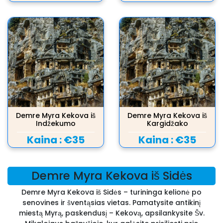
Demre Myra Kekova iš
Demre Myra Kekova iš
Indžekumo
Kargidžako
Kaina :
€35
Kaina :
€35
Demre Myra Kekova iš Sidės
Demre Myra Kekova iš Sidės – turininga kelionė po
senovines ir šventąsias vietas. Pamatysite antikinį
miestą Myrą, paskendusį – Kekovą, apsilankysite Šv.