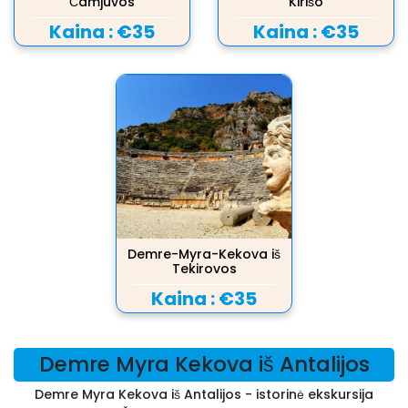
Čamjuvos
Kirišo
Kaina :
€35
Kaina :
€35
Demre-Myra-Kekova iš
Tekirovos
Kaina :
€35
Demre Myra Kekova iš Antalijos
Demre Myra Kekova iš Antalijos - istorinė ekskursija