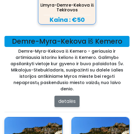
Limyra-Demre-Kekova iš
Tekirovos
Kaina :
€50
Demre-Myra-Kekova iš Kemero
Demre-Myra-Kekova iš Kemero - geriausia ir
artimiausia istorinė kelionė iš Kemero. Galimybė
apsilankyti vietoje kur gyveno ir buvo palaidotas Šv.
Mikalojus-Stebukladaris, susipažinti su dalele šalies
istorijos antikiniame Myros mieste bei regėti
nepaprastą paskendusio miesto vaizdą nuo laivo
denio.
detalės