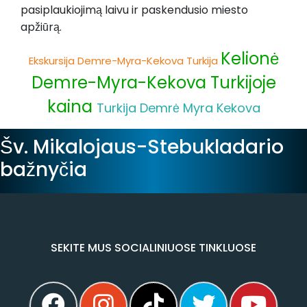
pasiplaukiojimą laivu ir paskendusio miesto
apžiūrą.
Kelionė
Ekskursija Demre-Myra-Kekova Turkija
Demre-Myra-Kekova Turkijoje
kaina
Turkija Demrė Myra Kekova
Šv. Mikalojaus-Stebukladario
bažnyčia
SEKITE MUS SOCIALINIUOSE TINKLUOSE