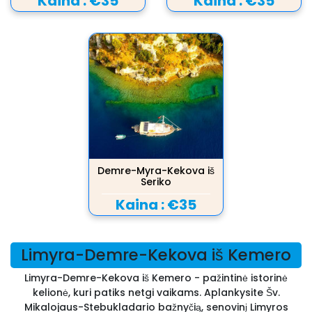
Kaina :
€35
Kaina :
€35
Demre-Myra-Kekova iš
Seriko
Kaina :
€35
Limyra-Demre-Kekova iš Kemero
Limyra-Demre-Kekova iš Kemero - pažintinė istorinė
kelionė, kuri patiks netgi vaikams. Aplankysite Šv.
Mikalojaus-Stebukladario bažnyčią, senovinį Limyros