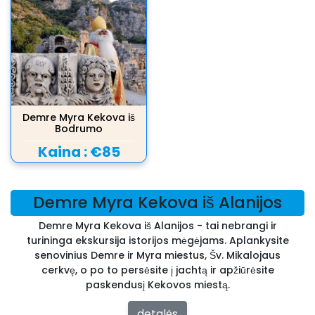
Demre Myra Kekova iš
Bodrumo
Kaina :
€85
Demre Myra Kekova iš Alanijos
Demre Myra Kekova iš Alanijos - tai nebrangi ir
turininga ekskursija istorijos mėgėjams. Aplankysite
senovinius Demre ir Myra miestus, Šv. Mikalojaus
cerkvę, o po to persėsite į jachtą ir apžiūrėsite
paskendusį Kekovos miestą.
detalės