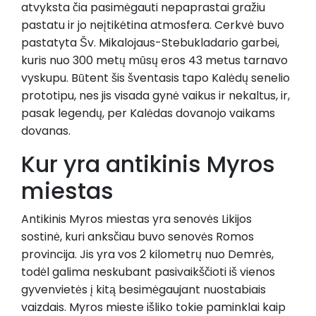
atvyksta čia pasimėgauti nepaprastai gražiu
pastatu ir jo neįtikėtina atmosfera. Cerkvė buvo
pastatyta Šv. Mikalojaus-Stebukladario garbei,
kuris nuo 300 metų mūsų eros 43 metus tarnavo
vyskupu. Būtent šis šventasis tapo Kalėdų senelio
prototipu, nes jis visada gynė vaikus ir nekaltus, ir,
pasak legendų, per Kalėdas dovanojo vaikams
dovanas.
Kur yra antikinis Myros
miestas
Antikinis Myros miestas yra senovės Likijos
sostinė, kuri anksčiau buvo senovės Romos
provincija. Jis yra vos 2 kilometrų nuo Demrės,
todėl galima neskubant pasivaikščioti iš vienos
gyvenvietės į kitą besimėgaujant nuostabiais
vaizdais. Myros mieste išliko tokie paminklai kaip