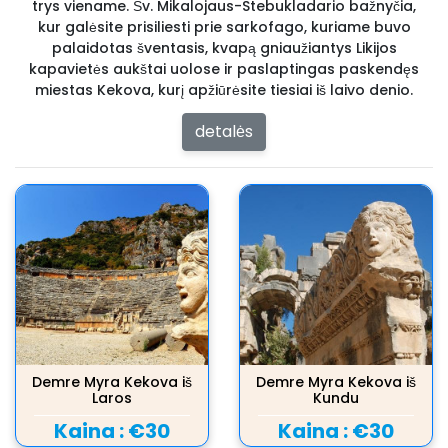
trys viename. Šv. Mikalojaus-Stebukladario bažnyčia,
kur galėsite prisiliesti prie sarkofago, kuriame buvo
palaidotas šventasis, kvapą gniaužiantys Likijos
kapavietės aukštai uolose ir paslaptingas paskendęs
miestas Kekova, kurį apžiūrėsite tiesiai iš laivo denio.
detalės
Demre Myra Kekova iš
Demre Myra Kekova iš
Laros
Kundu
Kaina :
€30
Kaina :
€30