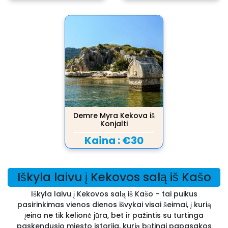
Demre Myra Kekova iš
Konjalti
Kaina :
€30
Iškyla laivu į Kekovos salą iš Kašo
Iškyla laivu į Kekovos salą iš Kašo – tai puikus
pasirinkimas vienos dienos išvykai visai šeimai, į kurią
įeina ne tik kelionė jūra, bet ir pažintis su turtinga
paskendusio miesto istorija, kurią būtinai papasakos