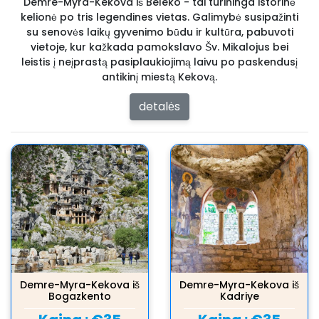
Demre-Myra-Kekova iš Beleko - tai turininga istorinė
kelionė po tris legendines vietas. Galimybė susipažinti
su senovės laikų gyvenimo būdu ir kultūra, pabuvoti
vietoje, kur kažkada pamokslavo Šv. Mikalojus bei
leistis į neįprastą pasiplaukiojimą laivu po paskendusį
antikinį miestą Kekovą.
detalės
Demre-Myra-Kekova iš
Demre-Myra-Kekova iš
Bogazkento
Kadriye