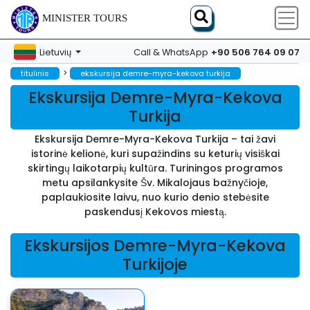
MINISTER TOURS
+90 506 764 09 07
Lietuvių
Call & WhatsApp
>
titulinis
ekskursija demre-myra-kekova turkija
Ekskursija Demre-Myra-Kekova
Turkija
Ekskursija Demre-Myra-Kekova Turkija – tai žavi
istorinė kelionė, kuri supažindins su keturių visiškai
skirtingų laikotarpių kultūra. Turiningos programos
metu apsilankysite Šv. Mikalojaus bažnyčioje,
paplaukiosite laivu, nuo kurio denio stebėsite
paskendusį Kekovos miestą.
Ekskursijos Demre-Myra-Kekova
Turkijoje