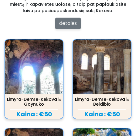
miestą ir kapavietes uolose, o taip pat paplaukiosite
laivu po pusiaupaskendusią salą Kekova.
detalės
Limyra-Demre-Kekova iš
Limyra-Demre-Kekova iš
Goynuko
Beldibio
Kaina :
€50
Kaina :
€50