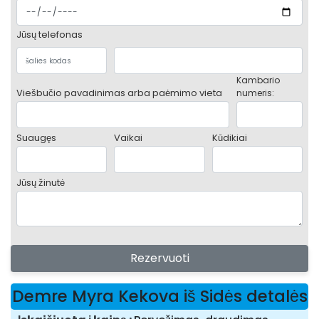
Jūsų telefonas
Kambario
Viešbučio pavadinimas arba paėmimo vieta
numeris:
Suaugęs
Vaikai
Kūdikiai
Jūsų žinutė
Rezervuoti
Demre Myra Kekova iš Sidės detalės