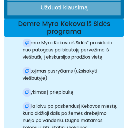
Užduoti klausimą
Demre Myra Kekova iš Sidės
programa
“Demre Myra Kekova iš Sidės“ prasideda
nuo patogaus poilsiautojų pervežimo iš
viešbučių į ekskursijos pradžios vietą
Sustojimas pusryčiams (užsisakyti
viešbutyje)
Atvykimas į prieplauką
Iškyla laivu po paskendusį Kekovos miestą,
kurio didžioji dalis po žemės drebėjimo
nuėjo po vandeniu. Dugne matamos
kolonų ir kitų statinių liekanos