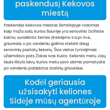
paskendusį Kekovos
miestą
Paskendęs Kekovos miestas žemėlapyje rodomas
kaip maža sala, kurios šiaurėje yra senovinio Dolhiste
kaimo, sunaikinto žemės drebėjimo II a.pr.m.e.,
griuvėsiai, o po vandeniu galima stebėti daug
senovinių pastatų liekanų. Šios vietos tyrinėjimais
užsiimdavo pats Žakas Ivas Kusto. Kelionės metu Jūsų
lauks iškyla laivu, kurios metu savo akimis pamatysite
po vandeniu palaidotus statinių griuvėsius.
Kodėl geriausia
užsisakyti keliones
Sidėje mūsų agentūroje