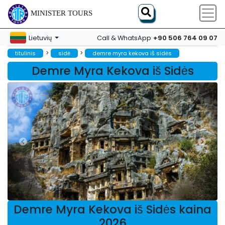
MINISTER TOURS
+90 506 764 09 07
Lietuvių
Call & WhatsApp
>
>
titulinis
sidė
demre myra kekova iš sidės
Demre Myra Kekova iš Sidės
Demre Myra Kekova iš Sidės kaina
2026