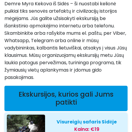
Demre Myra Kekova iš Sidės – ši nuostabi kelionė
puikiai tiks senovės artefaktų ir civilizacijų istorijos
mėgėjams. Jūs galite užsisakyti ekskursiją be
išankstinio apmokėjimo internetu arba telefonu.
Skambinkite arba rašykite mums el. paštu, per Viber,
Whatsapp, Telegram arba online ir mūsų
vadybininkas, kalbantis lietuviškai, atsakys į visus Jūsų
klausimus. Mūsų organizuojamų ekskursijų metu Jūsų
laukia patogus pervežimas, turininga programa, tik
žymiausių vietų aplankymas ir įdomus gido
pasakojimas.
Ekskursijos, kurios gali Jums
patikti
Visureigių safaris Sidėje
Kaina:
€19