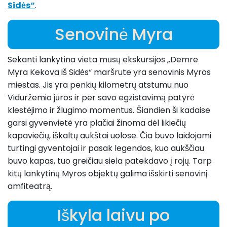
Sidės“
.
Senovinė Myra
Sekanti lankytina vieta mūsų ekskursijos „Demre
Myra Kekova iš Sidės“ maršrute yra senovinis Myros
miestas. Jis yra penkių kilometrų atstumu nuo
Viduržemio jūros ir per savo egzistavimą patyrė
klestėjimo ir žlugimo momentus. Šiandien ši kadaise
garsi gyvenvietė yra plačiai žinoma dėl likiečių
kapaviečių, iškaltų aukštai uolose. Čia buvo laidojami
turtingi gyventojai ir pasak legendos, kuo aukščiau
buvo kapas, tuo greičiau siela patekdavo į rojų. Tarp
kitų lankytinų Myros objektų galima išskirti senovinį
amfiteatrą.
Iškyla laivu po