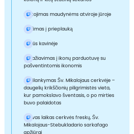
Sustojimas maudynėms atviroje jūroje
Grįžimas į prieplauką
Pietūs kavinėje
Užvažiavimas į ikonų parduotuvę su
pašventintomis ikonomis
Apsilankymas Šv. Mikalojaus cerkvėje –
daugelių krikščionių piligrimistės vieta,
kur pamokslavo šventasis, o po mirties
buvo palaidotas
Laisvas laikas cerkvės freskų, Šv.
Mikalojaus-Stebukladario sarkafago
apžiūrai