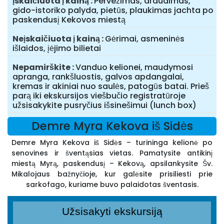
Įskaičiuota į kainą
Pervežimas, draudimas,
gido-istoriko palyda, pietūs, plaukimas jachta po
paskendusį Kekovos miestą
Neįskaičiuota į kainą
Gėrimai, asmeninės
išlaidos, įėjimo bilietai
Nepamirškite
Vanduo kelionei, maudymosi
apranga, rankšluostis, galvos apdangalai,
kremas ir akiniai nuo saulės, patogūs batai. Prieš
parą iki ekskursijos viešbučio registratūroje
užsisakykite pusryčius išsinešimui (lunch box)
Demre Myra Kekova iš Sidės
Demre Myra Kekova iš Sidės – turininga kelionė po
senovines ir šventąsias vietas. Pamatysite antikinį
miestą Myrą, paskendusį – Kekovą, apsilankysite Šv.
Mikalojaus bažnyčioje, kur galėsite prisiliesti prie
sarkofago, kuriame buvo palaidotas šventasis.
Užsisakyti ekskursiją