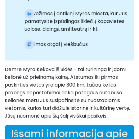
Pervežimas į antikinį Myros miesta, kur Jūs
pamatysite įspūdingas likiečių kapavietes
uolose, didingą amfiteatrą ir kt.
Grįžimas atgal į viešbučius
Demre Myra Kekova iš Sidės - tai turininga ir įdomi
kelionė už prieinamą kainą. Atstumas iki pirmos
paskirties vietos yra apie 300 km, tačiau kelias
prabėgs nepastebimai deka patogaus autobuso.
Kelionės metu Jūs susipažinsite su nuostabiomis
vietomis, kurios turi didžiulę istorinę ir kultūrinę vertę.
Jūsų nuomonė apie šią šalį visiškai pasikeis.
Išsami informacija apie