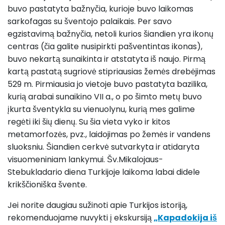
buvo pastatyta bažnyčia, kurioje buvo laikomas
sarkofagas su šventojo palaikais. Per savo
egzistavimą bažnyčia, netoli kurios šiandien yra ikonų
centras (čia galite nusipirkti pašventintas ikonas),
buvo nekartą sunaikinta ir atstatyta iš naujo. Pirmą
kartą pastatą sugriovė stipriausias žemės drebėjimas
529 m. Pirmiausia jo vietoje buvo pastatyta bazilika,
kurią arabai sunaikino VII a., o po šimto metų buvo
įkurta šventykla su vienuolynu, kurią mes galime
regėti iki šių dienų. Su šia vieta vyko ir kitos
metamorfozės, pvz., laidojimas po žemės ir vandens
sluoksniu. Šiandien cerkvė sutvarkyta ir atidaryta
visuomeniniam lankymui. Šv.Mikalojaus-
Stebukladario diena Turkijoje laikoma labai didele
krikščioniška švente.
Jei norite daugiau sužinoti apie Turkijos istoriją,
rekomenduojame nuvykti į ekskursiją
„Kapadokija iš