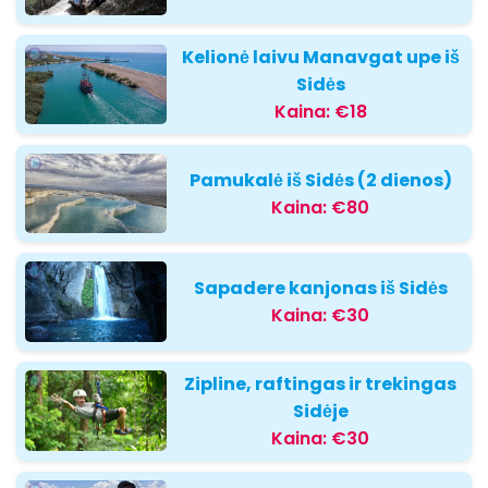
Kelionė laivu Manavgat upe iš
Sidės
Kaina:
€18
Pamukalė iš Sidės (2 dienos)
Kaina:
€80
Sapadere kanjonas iš Sidės
Kaina:
€30
Zipline, raftingas ir trekingas
Sidėje
Kaina:
€30