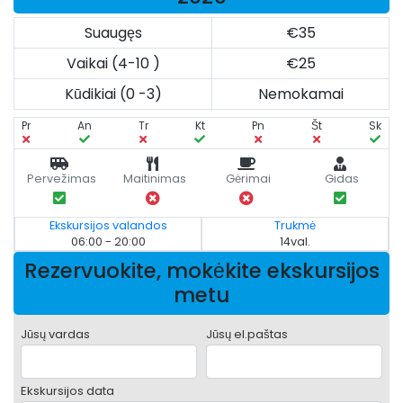
Suaugęs
€35
Vaikai (4-10 )
€25
Kūdikiai (0 -3)
Nemokamai
Pr
An
Tr
Kt
Pn
Št
Sk
Pervežimas
Maitinimas
Gėrimai
Gidas
Ekskursijos valandos
Trukmė
06:00 - 20:00
14val.
Rezervuokite, mokėkite ekskursijos
metu
Jūsų vardas
Jūsų el.paštas
Ekskursijos data