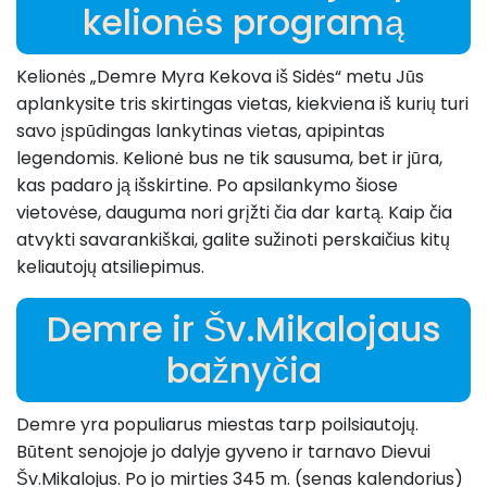
kelionės programą
Kelionės „Demre Myra Kekova iš Sidės“ metu Jūs
aplankysite tris skirtingas vietas, kiekviena iš kurių turi
savo įspūdingas lankytinas vietas, apipintas
legendomis. Kelionė bus ne tik sausuma, bet ir jūra,
kas padaro ją išskirtine. Po apsilankymo šiose
vietovėse, dauguma nori grįžti čia dar kartą. Kaip čia
atvykti savarankiškai, galite sužinoti perskaičius kitų
keliautojų atsiliepimus.
Demre ir Šv.Mikalojaus
bažnyčia
Demre yra populiarus miestas tarp poilsiautojų.
Būtent senojoje jo dalyje gyveno ir tarnavo Dievui
Šv.Mikalojus. Po jo mirties 345 m. (senas kalendorius)