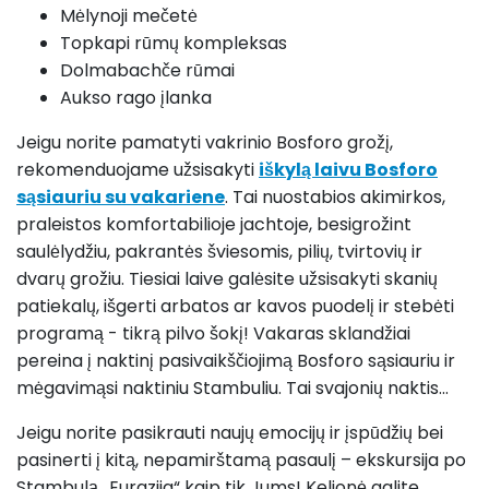
Mėlynoji mečetė
Topkapi rūmų kompleksas
Dolmabachče rūmai
Aukso rago įlanka
Jeigu norite pamatyti vakrinio Bosforo grožį,
rekomenduojame užsisakyti
iškylą laivu Bosforo
sąsiauriu su vakariene
. Tai nuostabios akimirkos,
praleistos komfortabilioje jachtoje, besigrožint
saulėlydžiu, pakrantės šviesomis, pilių, tvirtovių ir
dvarų grožiu. Tiesiai laive galėsite užsisakyti skanių
patiekalų, išgerti arbatos ar kavos puodelį ir stebėti
programą - tikrą pilvo šokį! Vakaras sklandžiai
pereina į naktinį pasivaikščiojimą Bosforo sąsiauriu ir
mėgavimąsi naktiniu Stambuliu. Tai svajonių naktis...
Jeigu norite pasikrauti naujų emocijų ir įspūdžių bei
pasinerti į kitą, nepamirštamą pasaulį – ekskursija po
Stambulą „Eurazija“ kaip tik Jums! Kelionė galite