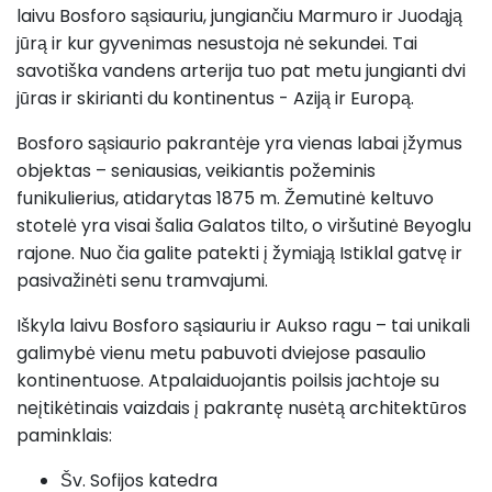
laivu Bosforo sąsiauriu, jungiančiu Marmuro ir Juodąją
jūrą ir kur gyvenimas nesustoja nė sekundei. Tai
savotiška vandens arterija tuo pat metu jungianti dvi
jūras ir skirianti du kontinentus - Aziją ir Europą.
Bosforo sąsiaurio pakrantėje yra vienas labai įžymus
objektas – seniausias, veikiantis požeminis
funikulierius, atidarytas 1875 m. Žemutinė keltuvo
stotelė yra visai šalia Galatos tilto, o viršutinė Beyoglu
rajone. Nuo čia galite patekti į žymiąją Istiklal gatvę ir
pasivažinėti senu tramvajumi.
Iškyla laivu Bosforo sąsiauriu ir Aukso ragu – tai unikali
galimybė vienu metu pabuvoti dviejose pasaulio
kontinentuose. Atpalaiduojantis poilsis jachtoje su
neįtikėtinais vaizdais į pakrantę nusėtą architektūros
paminklais:
Šv. Sofijos katedra