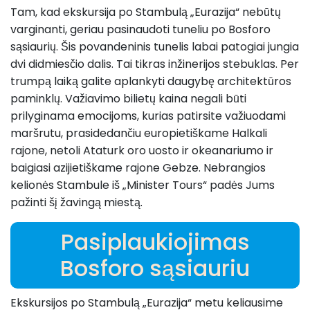
Tam, kad ekskursija po Stambulą „Eurazija“ nebūtų
varginanti, geriau pasinaudoti tuneliu po Bosforo
sąsiaurių. Šis povandeninis tunelis labai patogiai jungia
dvi didmiesčio dalis. Tai tikras inžinerijos stebuklas. Per
trumpą laiką galite aplankyti daugybę architektūros
paminklų. Važiavimo bilietų kaina negali būti
prilyginama emocijoms, kurias patirsite važiuodami
maršrutu, prasidedančiu europietiškame Halkali
rajone, netoli Ataturk oro uosto ir okeanariumo ir
baigiasi azijietiškame rajone Gebze. Nebrangios
kelionės Stambule iš „Minister Tours“ padės Jums
pažinti šį žavingą miestą.
Pasiplaukiojimas
Bosforo sąsiauriu
Ekskursijos po Stambulą „Eurazija“ metu keliausime