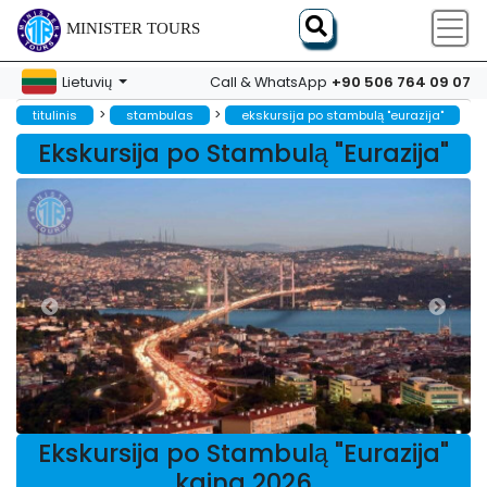
MINISTER TOURS
+90 506 764 09 07
Lietuvių
Call & WhatsApp
>
>
titulinis
stambulas
ekskursija po stambulą "eurazija"
Ekskursija po Stambulą "Eurazija"
Ekskursija po Stambulą "Eurazija"
kaina 2026