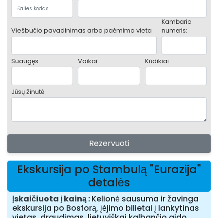
Kambario
Viešbučio pavadinimas arba paėmimo vieta
numeris:
Suaugęs
Vaikai
Kūdikiai
Jūsų žinutė
Rezervuoti
Ekskursija po Stambulą "Eurazija"
detalės
Įskaičiuota į kainą
Kelionė sausuma ir žavinga
ekskursija po Bosforą, įėjimo bilietai į lankytinas
vietas, draudimas, lietuviškai kalbančio gido