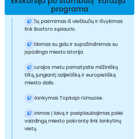
Ekskursija po Stambulą "Eurazija"
programa
Svečių paėmimas iš viešbučių ir išvykimas
link Bosforo sąsiaurio.
Susitikimas su gidu ir supažindinimas su
įspūdinga miesto istorija.
Ekskursijos metu pamatysite milžinišką
tiltą, jungiantį azijietišką ir europietišką
miesto dalis.
Asiplankymas Topkapi rūmuose.
Įlaipinimas į laivą ir pasiplaukiojimas palei
vaizdingą miesto pakrantę link lankytinų
vietų.