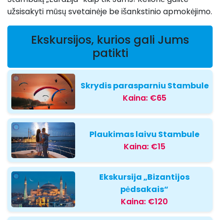
užsisakyti mūsų svetainėje be išankstinio apmokėjimo.
Ekskursijos, kurios gali Jums
patikti
Skrydis parasparniu Stambule
Kaina:
€65
Plaukimas laivu Stambule
Kaina:
€15
Ekskursija „Bizantijos
pėdsakais“
Kaina:
€120