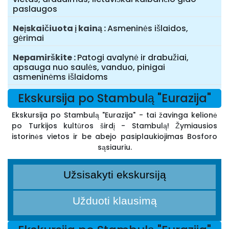
paslaugos
Neįskaičiuota į kainą
Asmeninės išlaidos,
gėrimai
Nepamirškite
Patogi avalynė ir drabužiai,
apsauga nuo saulės, vanduo, pinigai
asmeninėms išlaidoms
Ekskursija po Stambulą "Eurazija"
Ekskursija po Stambulą "Eurazija" - tai žavinga kelionė
po Turkijos kultūros širdį - Stambulą! Žymiausios
istorinės vietos ir be abejo pasiplaukiojimas Bosforo
sąsiauriu.
Užsisakyti ekskursiją
Užduoti klausimą