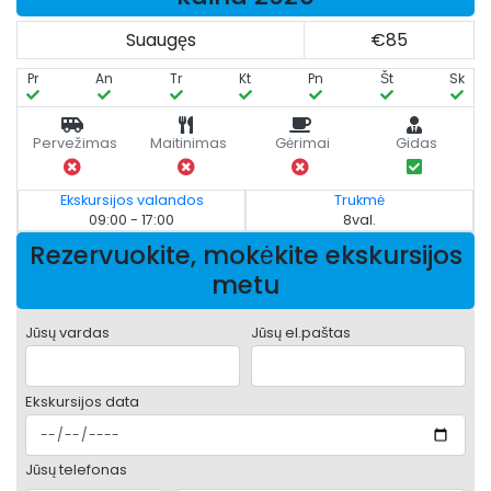
Suaugęs
€85
Pr
An
Tr
Kt
Pn
Št
Sk
Pervežimas
Maitinimas
Gėrimai
Gidas
Ekskursijos valandos
Trukmė
09:00 - 17:00
8val.
Rezervuokite, mokėkite ekskursijos
metu
Jūsų vardas
Jūsų el.paštas
Ekskursijos data
Jūsų telefonas