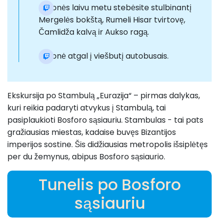
Kelionės laivu metu stebėsite stulbinantį
Mergelės bokštą, Rumeli Hisar tvirtovę,
Čamlidža kalvą ir Aukso ragą.
Kelionė atgal į viešbutį autobusais.
Ekskursija po Stambulą „Eurazija“ – pirmas dalykas,
kuri reikia padaryti atvykus į Stambulą, tai
pasiplaukioti Bosforo sąsiauriu. Stambulas - tai pats
gražiausias miestas, kadaise buvęs Bizantijos
imperijos sostine. Šis didžiausias metropolis išsiplėtęs
per du žemynus, abipus Bosforo sąsiaurio.
Tunelis po Bosforo
sąsiauriu