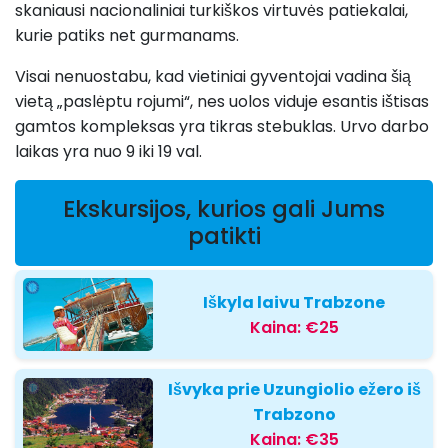
skaniausi nacionaliniai turkiškos virtuvės patiekalai,
kurie patiks net gurmanams.
Visai nenuostabu, kad vietiniai gyventojai vadina šią
vietą „paslėptu rojumi“, nes uolos viduje esantis ištisas
gamtos kompleksas yra tikras stebuklas. Urvo darbo
laikas yra nuo 9 iki 19 val.
Ekskursijos, kurios gali Jums
patikti
Iškyla laivu Trabzone
Kaina:
€25
Išvyka prie Uzungiolio ežero iš
Trabzono
Kaina:
€35