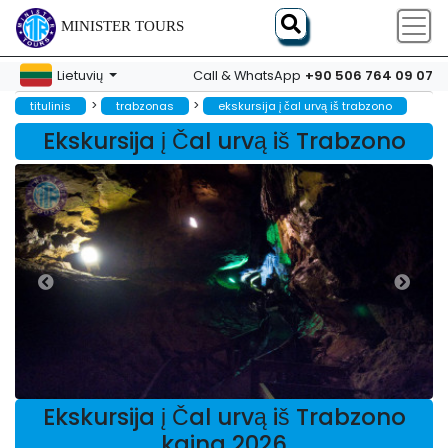
MINISTER TOURS
+90 506 764 09 07
Lietuvių
Call & WhatsApp
>
>
titulinis
trabzonas
ekskursija į čal urvą iš trabzono
Ekskursija į Čal urvą iš Trabzono
Ekskursija į Čal urvą iš Trabzono
kaina 2026