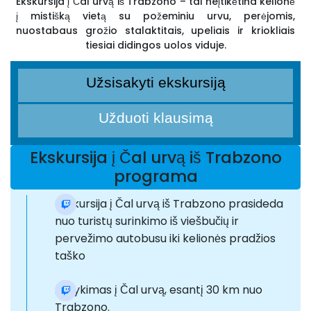
Ekskursija į Čal urvą iš Trabzono – tai neįtikėtina kelionė
į mistišką vietą su požeminiu urvu, perėjomis,
nuostabaus grožio stalaktitais, upeliais ir kriokliais
tiesiai didingos uolos viduje.
Užsisakyti ekskursiją
Užduoti klausimą
Ekskursija į Čal urvą iš Trabzono
programa
Ekskursija į Čal urvą iš Trabzono prasideda
nuo turistų surinkimo iš viešbučių ir
pervežimo autobusu iki kelionės pradžios
taško
Atvykimas į Čal urvą, esantį 30 km nuo
Trabzono.