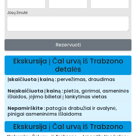
Jūsų žinutė
Rezervuoti
Ekskursija į Čal urvą iš Trabzono
detalės
Įskaičiuota į kainą
pervežimas, draudimas
Neįskaičiuota į kainą
pietūs, gėrimai, asmeninės
išlaidos, įėjimo bilietai į lankytinas vietas
Nepamirškite
patogūs drabužiai ir avalynė,
pinigai asmeninėms išlaidoms
Ekskursija į Čal urvą iš Trabzono