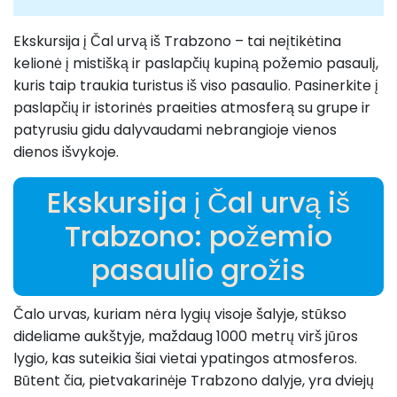
Ekskursija į Čal urvą iš Trabzono – tai neįtikėtina
kelionė į mistišką ir paslapčių kupiną požemio pasaulį,
kuris taip traukia turistus iš viso pasaulio. Pasinerkite į
paslapčių ir istorinės praeities atmosferą su grupe ir
patyrusiu gidu dalyvaudami nebrangioje vienos
dienos išvykoje.
Ekskursija į Čal urvą iš
Trabzono: požemio
pasaulio grožis
Čalo urvas, kuriam nėra lygių visoje šalyje, stūkso
dideliame aukštyje, maždaug 1000 metrų virš jūros
lygio, kas suteikia šiai vietai ypatingos atmosferos.
Būtent čia, pietvakarinėje Trabzono dalyje, yra dviejų