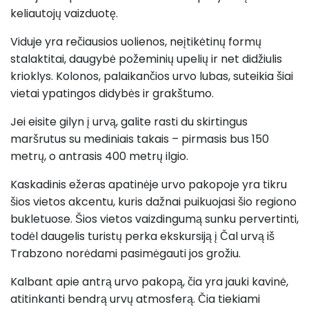
keliautojų vaizduotę.
Viduje yra rečiausios uolienos, neįtikėtinų formų
stalaktitai, daugybė požeminių upelių ir net didžiulis
krioklys. Kolonos, palaikančios urvo lubas, suteikia šiai
vietai ypatingos didybės ir grakštumo.
Jei eisite gilyn į urvą, galite rasti du skirtingus
maršrutus su mediniais takais – pirmasis bus 150
metrų, o antrasis 400 metrų ilgio.
Kaskadinis ežeras apatinėje urvo pakopoje yra tikru
šios vietos akcentu, kuris dažnai puikuojasi šio regiono
bukletuose. Šios vietos vaizdingumą sunku pervertinti,
todėl daugelis turistų perka ekskursiją į Čal urvą iš
Trabzono norėdami pasimėgauti jos grožiu.
Kalbant apie antrą urvo pakopą, čia yra jauki kavinė,
atitinkanti bendrą urvų atmosferą. Čia tiekiami