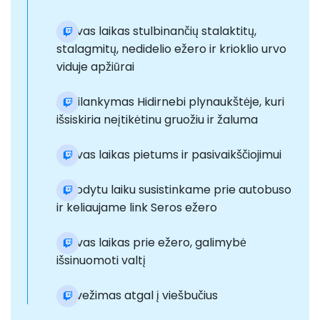
Laisvas laikas stulbinančių stalaktitų,
stalagmitų, nedidelio ežero ir krioklio urvo
viduje apžiūrai
Apsilankymas Hidirnebi plynaukštėje, kuri
išsiskiria neįtikėtinu gruožiu ir žaluma
Laisvas laikas pietums ir pasivaikščiojimui
Nurodytu laiku susistinkame prie autobuso
ir keliaujame link Seros ežero
Laisvas laikas prie ežero, galimybė
išsinuomoti valtį
Pervežimas atgal į viešbučius