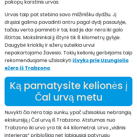
pakopų karstinis urvas.
Urvas taip pat stebina savo milžinišku dydžiu. Jį
drąsiai galima pavadinti antru pagal dydį pasaulyje,
tačiau verta paminėti ir tai, kad jis dar nėra iki galo
ištirtas. Mokslininkai jį ištyrė tik 8 kilometrų gylyje.
Daugybė krioklių ir ežerų suteikia urvui
nepakartojamo žavesio. Tokių kelionių gerbėjams taip
rekomenduojame užsisakyti
išvyką prie Uzungiolio
ežero iš Trabzono
.
Ką pamatysite kelionės į
Čal urvą metu
Nuvykti čia nėra taip sunku, ypač užsisakius nebrangią
ekskursiją į Čal urvą iš Trabzono. Atstumas nuo
Trabzono iki urvo yra tik 44 kilometrai. Urvo „vidinis
interjeras“ pribloškia net labiausiai patyrusių