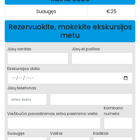
Suaugęs
€25
Rezervuokite, mokėkite ekskursijos
metu
Jūsų vardas
Jūsų el.paštas
Ekskursijos data
Jūsų telefonas
Kambario
Viešbučio pavadinimas arba paėmimo vieta
numeris:
Suaugęs
Vaikai
Kūdikiai