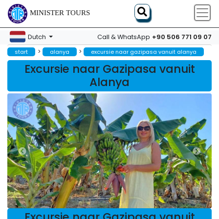
MINISTER TOURS
+90 506 771 09 07
Dutch
Call & WhatsApp
>
>
start
alanya
excursie naar gazipasa vanuit alanya
Excursie naar Gazipasa vanuit
Alanya
Excursie naar Gazipasa vanuit