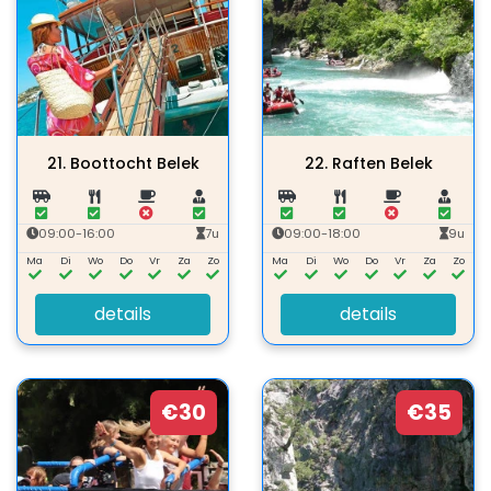
21.
Boottocht Belek
22.
Raften Belek
09:00-16:00
7u
09:00-18:00
9u
Ma
Di
Wo
Do
Vr
Za
Zo
Ma
Di
Wo
Do
Vr
Za
Zo
details
details
€30
€35