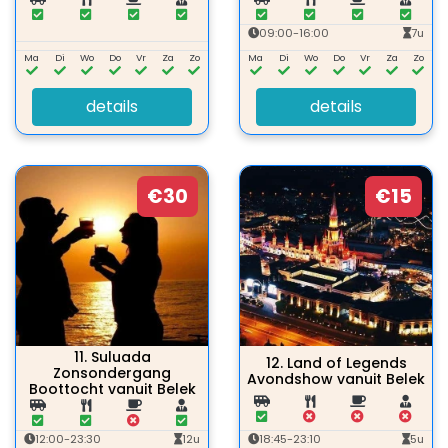
09:00-16:00
7u
Ma
Di
Wo
Do
Vr
Za
Zo
Ma
Di
Wo
Do
Vr
Za
Zo
details
details
€30
€15
11.
Suluada
12.
Land of Legends
Zonsondergang
Avondshow vanuit Belek
Boottocht vanuit Belek
12:00-23:30
12u
18:45-23:10
5u