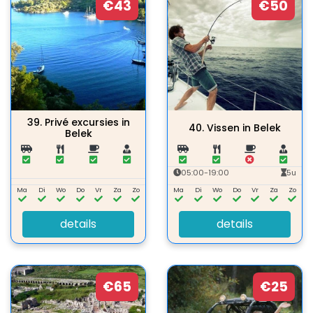
€43
€50
39.
Privé excursies in
40.
Vissen in Belek
Belek
05:00-19:00
5u
Ma
Di
Wo
Do
Vr
Za
Zo
Ma
Di
Wo
Do
Vr
Za
Zo
details
details
€65
€25