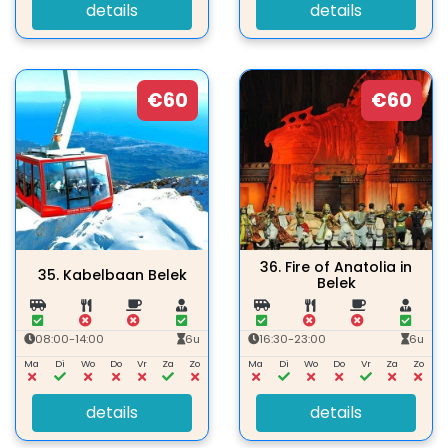
details
details
€60
€60
36.
Fire of Anatolia in
35.
Kabelbaan Belek
Belek
08:00-14:00
6u
16:30-23:00
6u
Ma
Di
Wo
Do
Vr
Za
Zo
Ma
Di
Wo
Do
Vr
Za
Zo
details
details