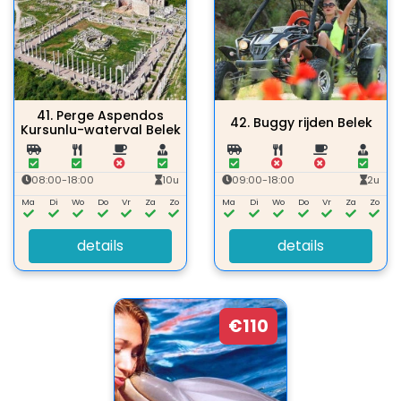
41.
Perge Aspendos
42.
Buggy rijden Belek
Kursunlu-waterval Belek
08:00-18:00
10u
09:00-18:00
2u
Ma
Di
Wo
Do
Vr
Za
Zo
Ma
Di
Wo
Do
Vr
Za
Zo
details
details
€110