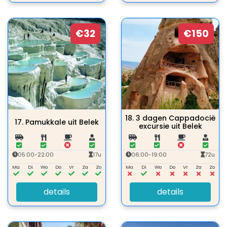
€32
€150
18.
3 dagen Cappadocië
17.
Pamukkale uit Belek
excursie uit Belek
05:00-22:00
17u
06:00-19:00
72u
Ma
Di
Wo
Do
Vr
Za
Zo
Ma
Di
Wo
Do
Vr
Za
Zo
details
details