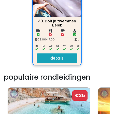
43.
Dolfijn zwemmen
Belek
09:00-17:00
1u
Ma
Di
Wo
Do
Vr
Za
Zo
details
populaire rondleidingen
€25