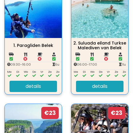
2.
Suluada eiland Turkse
1.
Paragliden Belek
Malediven van Belek
09:30-16:00
6u
06:00-17:00
11u
Ma
Di
Wo
Do
Vr
Za
Zo
Ma
Di
Wo
Do
Vr
Za
Zo
details
details
€23
€23