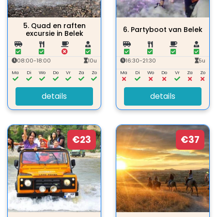
5.
Quad en raften
6.
Partyboot van Belek
excursie in Belek
08:00-18:00
10u
16:30-21:30
5u
Ma
Di
Wo
Do
Vr
Za
Zo
Ma
Di
Wo
Do
Vr
Za
Zo
details
details
€23
€37