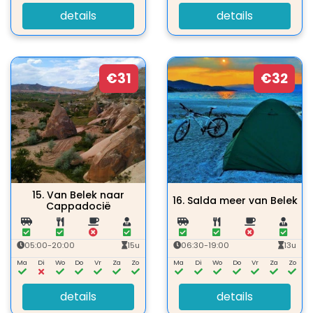
details
details
€31
€32
15.
Van Belek naar
16.
Salda meer van Belek
Cappadocië
05:00-20:00
15u
06:30-19:00
13u
Ma
Di
Wo
Do
Vr
Za
Zo
Ma
Di
Wo
Do
Vr
Za
Zo
details
details