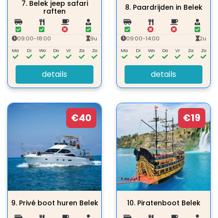
7.
Belek jeep safari
8.
Paardrijden in Belek
raften
09:00-18:00
9u
09:00-14:00
2u
Ma
Di
Wo
Do
Vr
Za
Zo
Ma
Di
Wo
Do
Vr
Za
Zo
details
details
€40
€19
9.
Privé boot huren Belek
10.
Piratenboot Belek