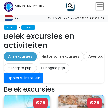
MINISTER TOURS
+90 506 771 09 07
Dutch
Call & WhatsApp
>
start
belek
Belek excursies en
activiteiten
Alle excursies
Historische excursies
Avontuur
↑ Laagste prijs
↓ Hoogste prijs
Opnieuw instellen
Belek excursies
€75
€25