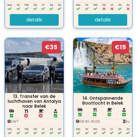
Ma
Di
Wo
Do
Vr
Za
Zo
Ma
Di
Wo
Do
Vr
Za
Zo
details
details
€35
€15
13.
Transfer van de
14.
Ontspannende
luchthaven van Antalya
Boottocht in Belek
naar Belek
24/7
09:30-15:00
5u
Ma
Di
Wo
Do
Vr
Za
Zo
Ma
Di
Wo
Do
Vr
Za
Zo