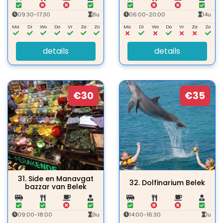
09:30-17:30
8u
06:00-20:00
14u
Ma
Di
Wo
Do
Vr
Za
Zo
Ma
Di
Wo
Do
Vr
Za
Zo
details
details
€30
€35
31.
Side en Manavgat
32.
Dolfinarium Belek
bazzar van Belek
09:00-18:00
9u
14:00-16:30
1u