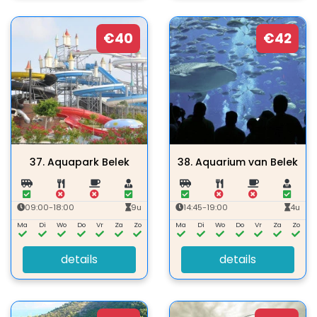
€40
€42
37.
Aquapark Belek
38.
Aquarium van Belek
09:00-18:00
9u
14:45-19:00
4u
Ma
Di
Wo
Do
Vr
Za
Zo
Ma
Di
Wo
Do
Vr
Za
Zo
details
details