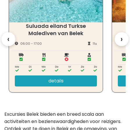
Suluada eiland Turkse
Malediven van Belek
‹
›
06:00 - 17:00
11u
09:0
Ma
Di
Wo
Do
Vr
Za
Zo
Ma
details
Excursies Belek bieden een breed scala aan
activiteiten en bezienswaardigheden voor reizigers.
Ontdek wat te doen in Belek en de omgeving, van