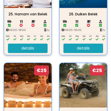
25.
Hamam van Belek
26.
Duiken Belek
09:00-18:00
2u
09:00-16:00
7u
Ma
Di
Wo
Do
Vr
Za
Zo
Ma
Di
Wo
Do
Vr
Za
Zo
details
details
€25
€25