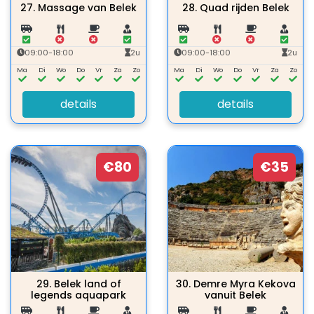
27.
Massage van Belek
28.
Quad rijden Belek
09:00-18:00
2u
09:00-18:00
2u
Ma
Di
Wo
Do
Vr
Za
Zo
Ma
Di
Wo
Do
Vr
Za
Zo
details
details
€80
€35
29.
Belek land of
30.
Demre Myra Kekova
legends aquapark
vanuit Belek