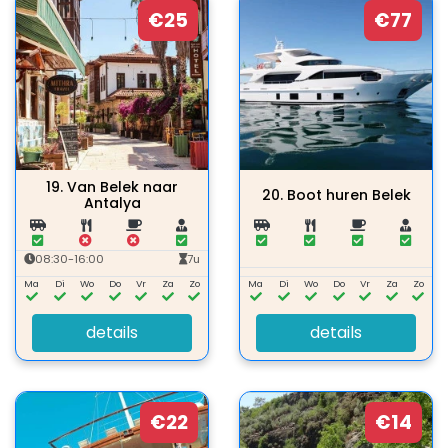
€25
€77
19.
Van Belek naar
20.
Boot huren Belek
Antalya
08:30-16:00
7u
Ma
Di
Wo
Do
Vr
Za
Zo
Ma
Di
Wo
Do
Vr
Za
Zo
details
details
€22
€14