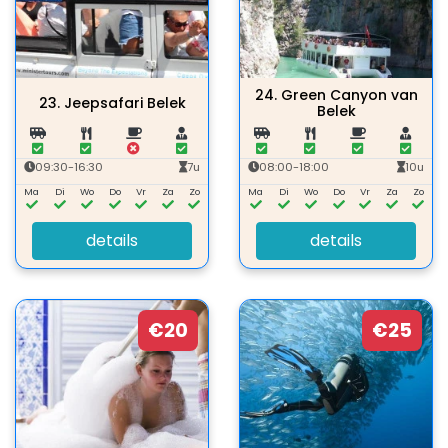
24.
Green Canyon van
23.
Jeepsafari Belek
Belek
09:30-16:30
7u
08:00-18:00
10u
Ma
Di
Wo
Do
Vr
Za
Zo
Ma
Di
Wo
Do
Vr
Za
Zo
details
details
€20
€25