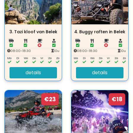
3.
Tazi kloof van Belek
4.
Buggy raften in Belek
08:00-18:30
10u
08:00-18:30
10u
Ma
Di
Wo
Do
Vr
Za
Zo
Ma
Di
Wo
Do
Vr
Za
Zo
details
details
€23
€18