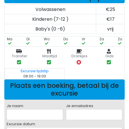
Volwassenen
€25
Kinderen (7-12 )
€17
Baby's (0 -6)
vrij
Ma
Di
Wo
Do
Vr
Za
Zo
Transfer
Maaltijd
Drankjes
Gids
Excursie tijdstip
08:00 - 19:00
Plaats een boeking, betaal bij de
excursie
Je naam
Je emailadres
Excursie datum