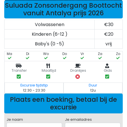
Suluada Zonsondergang Boottocht
vanuit Antalya prijs 2026
Volwassenen
€30
Kinderen (6-12 )
€20
Baby's (0 -5)
vrij
Ma
Di
Wo
Do
Vr
Za
Zo
Transfer
Maaltijd
Drankjes
Gids
Excursie tijdstip
Duur
12:30 - 23:30
12u
Plaats een boeking, betaal bij de
excursie
Je naam
Je emailadres