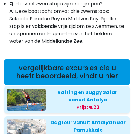
Q
: Hoeveel zwemstops zijn inbegrepen?
A
:
Deze boottocht omvat drie zwemstops:
Suluada, Paradise Bay en Maldives Bay. Bij elke
stop is er voldoende vrije tijd om te zwemmen, te
ontspannen en te genieten van het heldere
water van de Middellandse Zee.
Vergelijkbare excursies die u
heeft beoordeeld, vindt u hier
Rafting en Buggy Safari
vanuit Antalya
Prijs:
€23
Dagtour vanuit Antalya naar
Pamukkale