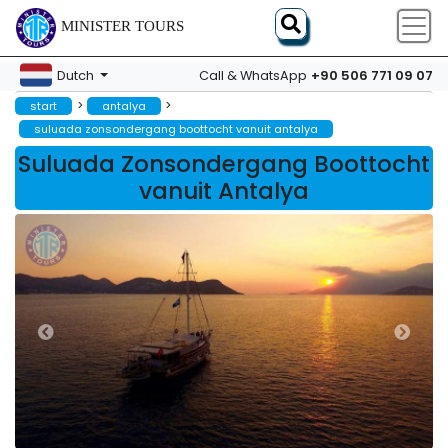
MINISTER TOURS
+90 506 771 09 07
Dutch
Call & WhatsApp
>
>
start
antalya
suluada zonsondergang boottocht vanuit antalya
Suluada Zonsondergang Boottocht
vanuit Antalya