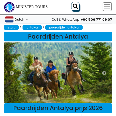
MINISTER TOURS
+90 506 771 09 07
Dutch
Call & WhatsApp
>
>
start
antalya
paardrijden antalya
Paardrijden Antalya
Paardrijden Antalya prijs 2026