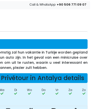
+90 506 771 09 07
Call & WhatsApp
omstig zal hun vakantie in Turkije worden gepland
un auto zijn. In het geval van een minicruise over
n om uit te rusten, waarin u veel interessant en
annen, plezier zult hebben.
Privétour in Antalya details
Ma
Di
Wo
Do
Vr
Za
Zo