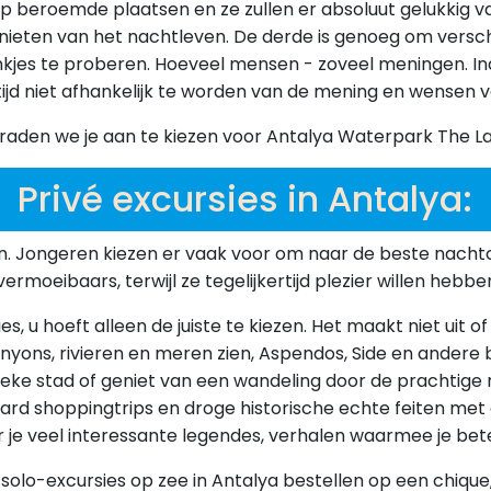
 op beroemde plaatsen en ze zullen er absoluut gelukkig
enieten van het nachtleven. De derde is genoeg om versc
es te proberen. Hoeveel mensen - zoveel meningen. Indivi
rtijd niet afhankelijk te worden van de mening en wensen 
n, raden we je aan te kiezen voor Antalya Waterpark The L
Privé excursies in Antalya:
n. Jongeren kiezen er vaak voor om naar de beste nacht
moeibaars, terwijl ze tegelijkertijd plezier willen hebb
s, u hoeft alleen de juiste te kiezen. Het maakt niet uit 
canyons, rivieren en meren zien, Aspendos, Side en ande
e stad of geniet van een wandeling door de prachtige nat
aard shoppingtrips en droge historische echte feiten me
or je veel interessante legendes, verhalen waarmee je bet
 solo-excursies op zee in Antalya bestellen op een chique