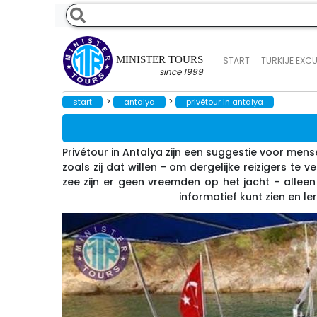
MINISTER TOURS
START
TURKIJE EXC
since 1999
>
>
start
antalya
privétour in antalya
Privétour in Antalya zijn een suggestie voor men
zoals zij dat willen - om dergelijke reizigers te
zee zijn er geen vreemden op het jacht - alleen
informatief kunt zien en l