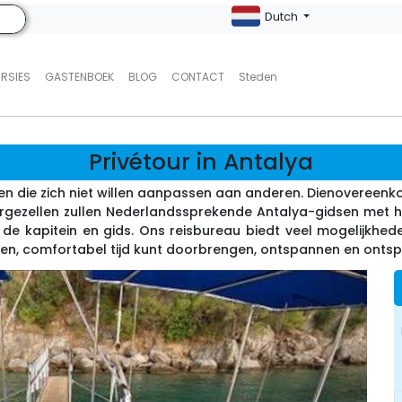
Dutch
URSIES
GASTENBOEK
BLOG
CONTACT
Steden
Privétour in Antalya
sen die zich niet willen aanpassen aan anderen. Dienovereenk
 vergezellen zullen Nederlandssprekende Antalya-gidsen met h
 de kapitein en gids. Ons reisbureau biedt veel mogelijkhede
eren, comfortabel tijd kunt doorbrengen, ontspannen en ontsp