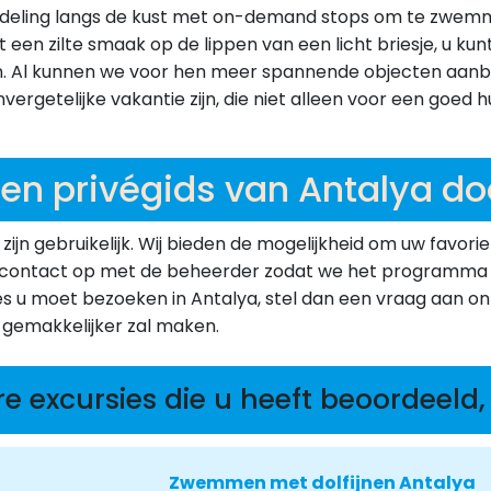
eling langs de kust met on-demand stops om te zwemmen
 een zilte smaak op de lippen van een licht briesje, u k
nden. Al kunnen we voor hen meer spannende objecten aan
nvergetelijke vakantie zijn, die niet alleen voor een goe
en privégids van Antalya d
 zijn gebruikelijk. Wij bieden de mogelijkheid om uw favor
f contact op met de beheerder zodat we het programma o
ies u moet bezoeken in Antalya, stel dan een vraag aan 
 gemakkelijker zal maken.
re excursies die u heeft beoordeeld, 
Zwemmen met dolfijnen Antalya