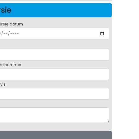
rsie
ursie datum
mernummer
y's