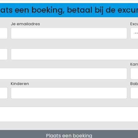
ats een boeking, betaal bij de excu
Je emailadres
Exc
Ka
Kinderen
Bab
Plaats een boeking