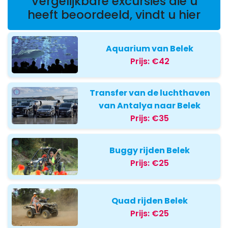
Vergelijkbare excursies die u
heeft beoordeeld, vindt u hier
Aquarium van Belek
Prijs:
€42
Transfer van de luchthaven
van Antalya naar Belek
Prijs:
€35
Buggy rijden Belek
Prijs:
€25
Quad rijden Belek
Prijs:
€25