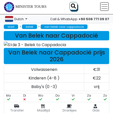
MINISTER TOURS
+90 506 771 09 07
Dutch
Call & WhatsApp
>
>
start
belek
van belek naar cappadocië
Van Belek naar Cappadocië
Van Belek naar Cappadocië prijs
2026
Volwassenen
€31
Kinderen (4-8 )
€22
Baby's (0 -3)
vrij
Ma
Di
Wo
Do
Vr
Za
Zo
Transfer
Maaltijd
Drankjes
Gids