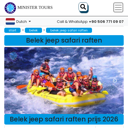
MINISTER TOURS
+90 506 771 09 07
Dutch
Call & WhatsApp
>
>
start
belek
belek jeep safari raften
Belek jeep safari raften
Belek jeep safari raften prijs 2026