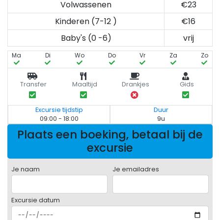
Volwassenen
€23
Kinderen (7-12 )
€16
Baby's (0 -6)
vrij
Ma
Di
Wo
Do
Vr
Za
Zo
Transfer
Maaltijd
Drankjes
Gids
Excursie tijdstip
Duur
09:00 - 18:00
9u
Plaats een boeking, betaal bij de
excursie
Je naam
Je emailadres
Excursie datum