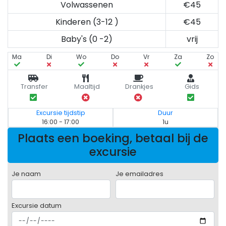
Volwassenen
€45
Kinderen (3-12 )
€45
Baby's (0 -2)
vrij
Ma
Di
Wo
Do
Vr
Za
Zo
Transfer
Maaltijd
Drankjes
Gids
Excursie tijdstip
Duur
16:00 - 17:00
1u
Plaats een boeking, betaal bij de
excursie
Je naam
Je emailadres
Excursie datum