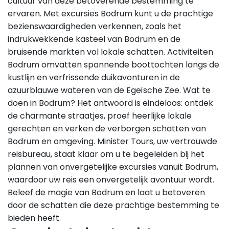
cultuur van deze betoverende bestemming te
ervaren. Met excursies Bodrum kunt u de prachtige
bezienswaardigheden verkennen, zoals het
indrukwekkende kasteel van Bodrum en de
bruisende markten vol lokale schatten. Activiteiten
Bodrum omvatten spannende boottochten langs de
kustlijn en verfrissende duikavonturen in de
azuurblauwe wateren van de Egeïsche Zee. Wat te
doen in Bodrum? Het antwoord is eindeloos: ontdek
de charmante straatjes, proef heerlijke lokale
gerechten en verken de verborgen schatten van
Bodrum en omgeving. Minister Tours, uw vertrouwde
reisbureau, staat klaar om u te begeleiden bij het
plannen van onvergetelijke excursies vanuit Bodrum,
waardoor uw reis een onvergetelijk avontuur wordt.
Beleef de magie van Bodrum en laat u betoveren
door de schatten die deze prachtige bestemming te
bieden heeft.