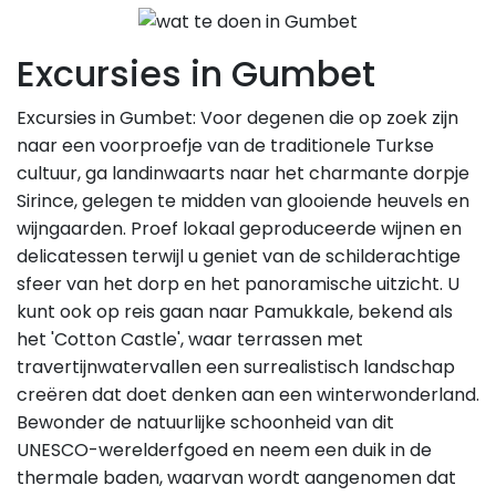
Excursies in Gumbet
Excursies in Gumbet: Voor degenen die op zoek zijn
naar een voorproefje van de traditionele Turkse
cultuur, ga landinwaarts naar het charmante dorpje
Sirince, gelegen te midden van glooiende heuvels en
wijngaarden. Proef lokaal geproduceerde wijnen en
delicatessen terwijl u geniet van de schilderachtige
sfeer van het dorp en het panoramische uitzicht. U
kunt ook op reis gaan naar Pamukkale, bekend als
het 'Cotton Castle', waar terrassen met
travertijnwatervallen een surrealistisch landschap
creëren dat doet denken aan een winterwonderland.
Bewonder de natuurlijke schoonheid van dit
UNESCO-werelderfgoed en neem een duik in de
thermale baden, waarvan wordt aangenomen dat