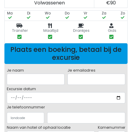
Volwassenen
€90
Ma
Di
Wo
Do
Vr
Za
Zo
Transfer
Maaltijd
Drankjes
Gids
Plaats een boeking, betaal bij de
excursie
Je naam
Je emailadres
Excursie datum
Je telefoonnummer
Naam van hotel of ophaal locatie
Kamernummer