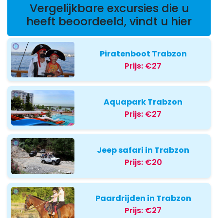
Vergelijkbare excursies die u
heeft beoordeeld, vindt u hier
Piratenboot Trabzon
Prijs:
€27
Aquapark Trabzon
Prijs:
€27
Jeep safari in Trabzon
Prijs:
€20
Paardrijden in Trabzon
Prijs:
€27