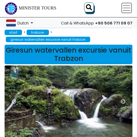
MINISTER TOURS
+90 506 771 09 07
Dutch
Call & WhatsApp
>
>
start
trabzon
giresun watervallen excursie vanuit trabzon
Giresun watervallen excursie vanuit
Trabzon