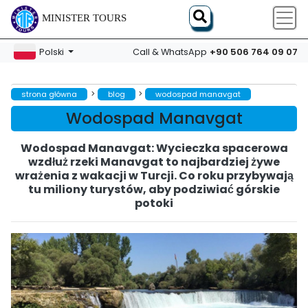
MINISTER TOURS
+90 506 764 09 07
Polski
Call & WhatsApp
>
>
strona główna
blog
wodospad manavgat
Wodospad Manavgat
Wodospad Manavgat: Wycieczka spacerowa
wzdłuż rzeki Manavgat to najbardziej żywe
wrażenia z wakacji w Turcji. Co roku przybywają
tu miliony turystów, aby podziwiać górskie
potoki