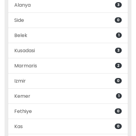
Alanya
3
Side
0
Belek
1
Kusadasi
3
Marmaris
2
Izmir
0
Kemer
1
Fethiye
0
Kas
0