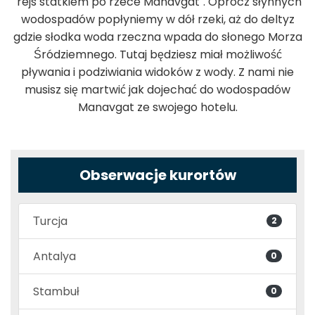
"rejs statkiem po rzece Manavgat". Oprócz słynnych
wodospadów popłyniemy w dół rzeki, aż do deltyz
gdzie słodka woda rzeczna wpada do słonego Morza
Śródziemnego. Tutaj będziesz miał możliwość
pływania i podziwiania widoków z wody. Z nami nie
musisz się martwić jak dojechać do wodospadów
Manavgat ze swojego hotelu.
Obserwacje kurortów
Тurcja
2
Antalya
0
Stambuł
0