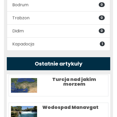
Bodrum
0
Trabzon
0
Didim
0
Kapadocja
1
Ostatnie artykuły
Turcja nad jakim
morzem
Wodospad Manavgat