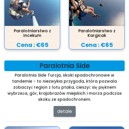
Paralotniarstwo z
Paralotniarstwo z
Incekum
Kargicak
Cena :
€65
Cena :
€65
Paralotnia Side
Paralotnia Side Turcja, skoki spadochronowe w
tandemie - to niezwykła przygoda, która pozwala
zobaczyć region z lotu ptaka, cieszyć się pięknem
wybrzeża, gór, krajobrazów miejskich i morza podczas
skoku ze spadochronem.
detale