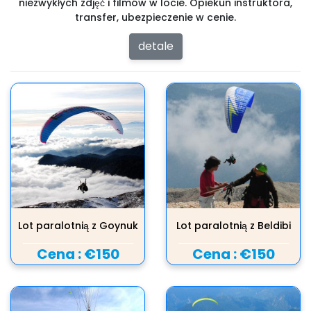
niezwykłych zdjęć i filmów w locie. Opiekun instruktora,
transfer, ubezpieczenie w cenie.
detale
Lot paralotnią z Goynuk
Lot paralotnią z Beldibi
Cena :
€150
Cena :
€150