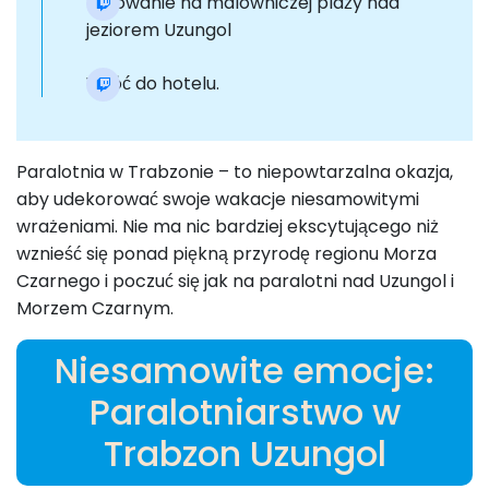
Lądowanie na malowniczej plaży nad
jeziorem Uzungol
Wróć do hotelu.
Paralotnia w Trabzonie – to niepowtarzalna okazja,
aby udekorować swoje wakacje niesamowitymi
wrażeniami. Nie ma nic bardziej ekscytującego niż
wznieść się ponad piękną przyrodę regionu Morza
Czarnego i poczuć się jak na paralotni nad Uzungol i
Morzem Czarnym.
Niesamowite emocje:
Paralotniarstwo w
Trabzon Uzungol