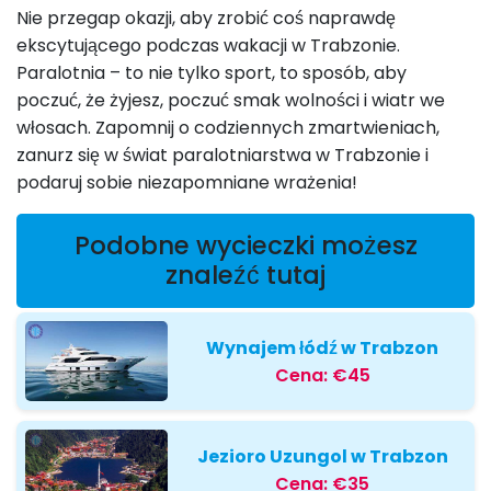
Nie przegap okazji, aby zrobić coś naprawdę
ekscytującego podczas wakacji w Trabzonie.
Paralotnia – to nie tylko sport, to sposób, aby
poczuć, że żyjesz, poczuć smak wolności i wiatr we
włosach. Zapomnij o codziennych zmartwieniach,
zanurz się w świat paralotniarstwa w Trabzonie i
podaruj sobie niezapomniane wrażenia!
Podobne wycieczki możesz
znaleźć tutaj
Wynajem łódź w Trabzon
Cena:
€45
Jezioro Uzungol w Trabzon
Cena:
€35