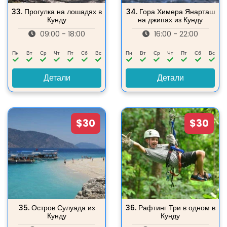
33.
Прогулка на лошадях в
34.
Гора Химера Янарташ
Кунду
на джипах из Кунду
09:00 - 18:00
16:00 - 22:00
Пн
Вт
Ср
Чт
Пт
Сб
Вс
Пн
Вт
Ср
Чт
Пт
Сб
Вс
Детали
Детали
$30
$30
35.
Остров Сулуада из
36.
Рафтинг Три в одном в
Кунду
Кунду