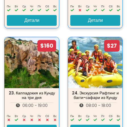
Пн
Вт
Ср
Чт
Пт
Сб
Вс
Пн
Вт
Ср
Чт
Пт
Сб
Вс
Детали
Детали
$160
$27
23.
Каппадокия из Кунду
24.
Экскурсия Рафтинг и
на три дня
багги-сафари из Кунду
06:00 - 19:00
08:00 - 18:00
Пн
Вт
Ср
Чт
Пт
Сб
Вс
Пн
Вт
Ср
Чт
Пт
Сб
Вс