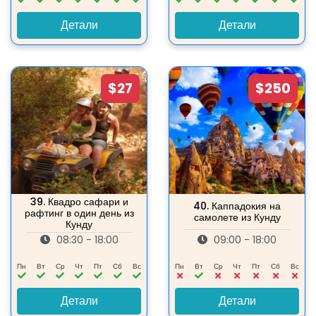
Детали
Детали
$27
$250
39.
Квадро сафари и
40.
Каппадокия на
рафтинг в один день из
самолете из Кунду
Кунду
08:30 - 18:00
09:00 - 18:00
Пн
Вт
Ср
Чт
Пт
Сб
Вс
Пн
Вт
Ср
Чт
Пт
Сб
Вс
Детали
Детали