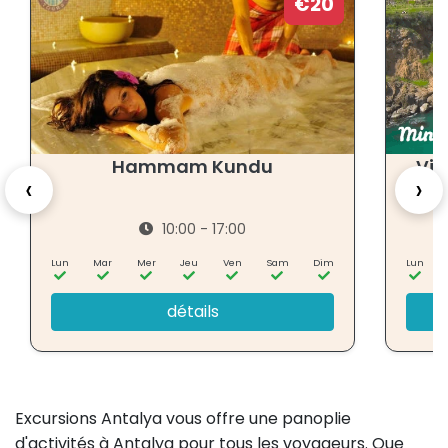
€20
Hammam Kundu
Vis
‹
›
10:00 - 17:00
Lun
Mar
Mer
Jeu
Ven
Sam
Dim
Lun
détails
Excursions Antalya vous offre une panoplie
d'activités à Antalya pour tous les voyageurs. Que