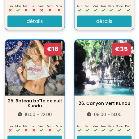
Lun
Mar
Mer
Jeu
Ven
Sam
Dim
Lun
Mar
Mer
Jeu
Ven
Sam
Dim
détails
détails
€18
€35
25.
Bateau boîte de nuit
26.
Canyon Vert Kundu
Kundu
16:00 - 22:00
08:00 - 18:00
Lun
Mar
Mer
Jeu
Ven
Sam
Dim
Lun
Mar
Mer
Jeu
Ven
Sam
Dim