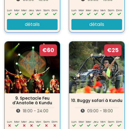
Lun
Mar
Mer
Jeu
Ven
Sam
Dim
Lun
Mar
Mer
Jeu
Ven
Sam
Dim
détails
détails
€60
€25
9.
Spectacle Feu
10.
Buggy safari à Kundu
d'Anatolie à Kundu
18:00 - 24:00
09:00 - 18:00
Lun
Mar
Mer
Jeu
Ven
Sam
Dim
Lun
Mar
Mer
Jeu
Ven
Sam
Dim