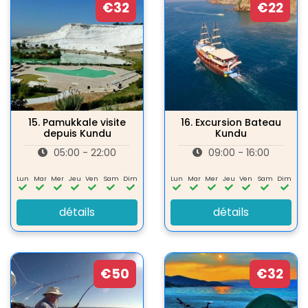
€32
€22
15.
Pamukkale visite
16.
Excursion Bateau
depuis Kundu
Kundu
05:00 - 22:00
09:00 - 16:00
Lun
Mar
Mer
Jeu
Ven
Sam
Dim
Lun
Mar
Mer
Jeu
Ven
Sam
Dim
détails
détails
€50
€32