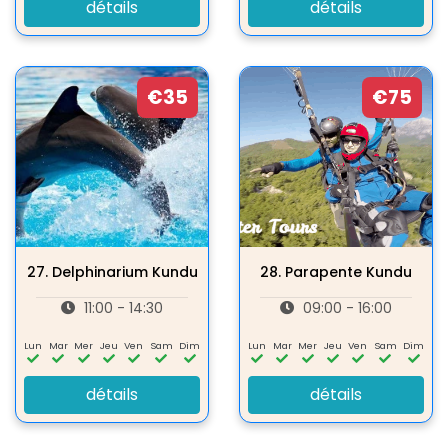
détails
détails
€35
€75
27.
Delphinarium Kundu
28.
Parapente Kundu
11:00 - 14:30
09:00 - 16:00
Lun
Mar
Mer
Jeu
Ven
Sam
Dim
Lun
Mar
Mer
Jeu
Ven
Sam
Dim
détails
détails