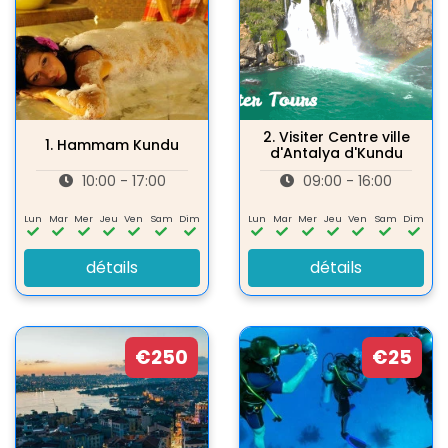
2.
Visiter Centre ville
1.
Hammam Kundu
d'Antalya d'Kundu
10:00 - 17:00
09:00 - 16:00
Lun
Mar
Mer
Jeu
Ven
Sam
Dim
Lun
Mar
Mer
Jeu
Ven
Sam
Dim
détails
détails
€250
€25