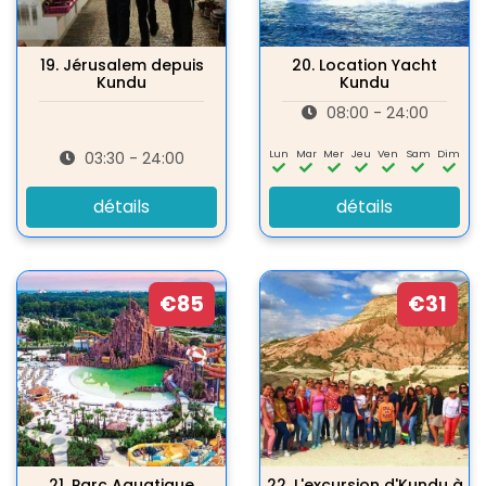
19.
Jérusalem depuis
20.
Location Yacht
Kundu
Kundu
08:00 - 24:00
Lun
Mar
Mer
Jeu
Ven
Sam
Dim
03:30 - 24:00
détails
détails
€85
€31
21.
Parc Aquatique
22.
L'excursion d'Kundu à