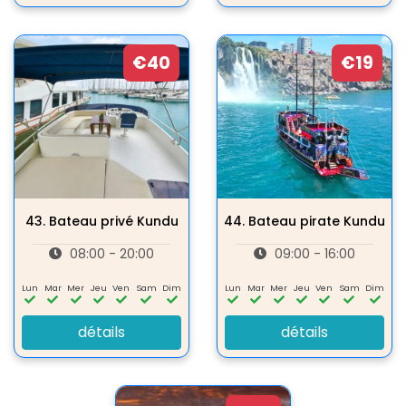
€40
€19
43.
Bateau privé Kundu
44.
Bateau pirate Kundu
08:00 - 20:00
09:00 - 16:00
Lun
Mar
Mer
Jeu
Ven
Sam
Dim
Lun
Mar
Mer
Jeu
Ven
Sam
Dim
détails
détails