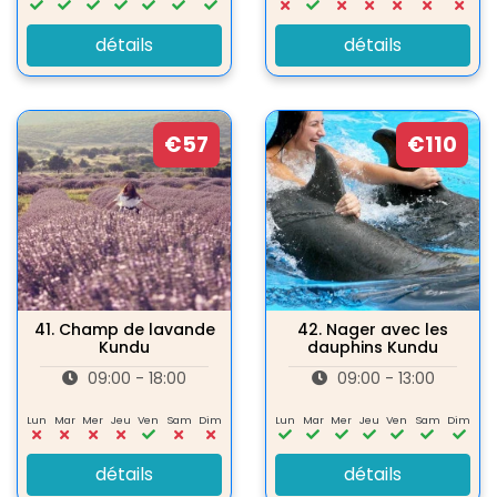
détails
détails
€57
€110
41.
Champ de lavande
42.
Nager avec les
Kundu
dauphins Kundu
09:00 - 18:00
09:00 - 13:00
Lun
Mar
Mer
Jeu
Ven
Sam
Dim
Lun
Mar
Mer
Jeu
Ven
Sam
Dim
détails
détails