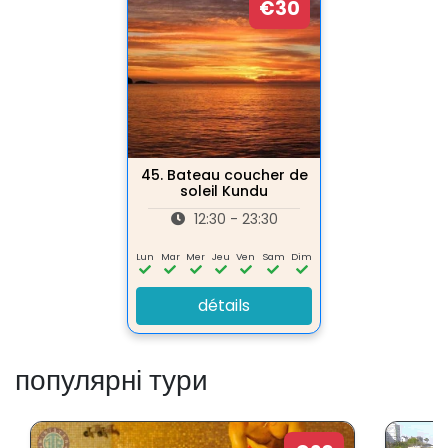
€30
45.
Bateau coucher de
soleil Kundu
12:30 - 23:30
Lun
Mar
Mer
Jeu
Ven
Sam
Dim
détails
популярні тури