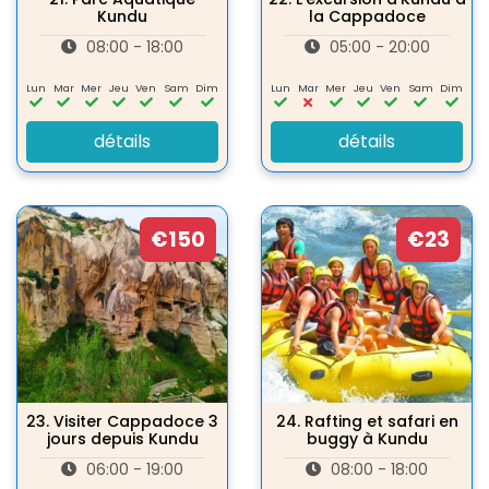
Kundu
la Cappadoce
08:00 - 18:00
05:00 - 20:00
Lun
Mar
Mer
Jeu
Ven
Sam
Dim
Lun
Mar
Mer
Jeu
Ven
Sam
Dim
détails
détails
€150
€23
23.
Visiter Cappadoce 3
24.
Rafting et safari en
jours depuis Kundu
buggy à Kundu
06:00 - 19:00
08:00 - 18:00