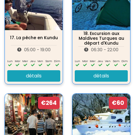
18.
Excursion aux
17.
La pêche en Kundu
Maldives Turques au
départ d'Kundu
05:00 - 19:00
06:30 - 22:00
Lun
Mar
Mer
Jeu
Ven
Sam
Dim
Lun
Mar
Mer
Jeu
Ven
Sam
Dim
détails
détails
€264
€60