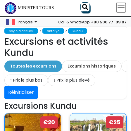
MINISTER TOURS
+90 506 771 09 07
Français
Call & WhatsApp
>
>
page d'accueil
antalya
kundu
Excursions et activités
Kundu
Toutes les excursions
Excursions historiques
A
↑ Prix ​​le plus bas
↓ Prix ​​le plus élevé
Réinitialiser
Excursions Kundu
€20
€25