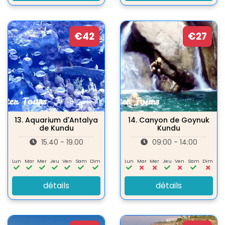
€42
€27
13.
Aquarium d'Antalya
14.
Canyon de Goynuk
de Kundu
Kundu
15.40 - 19.00
09:00 - 14:00
Lun
Mar
Mer
Jeu
Ven
Sam
Dim
Lun
Mar
Mer
Jeu
Ven
Sam
Dim
détails
détails