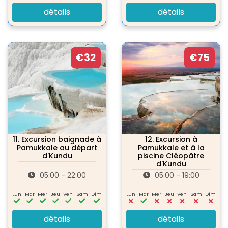
détails
détails
€32
€75
11.
Excursion baignade à
12.
Excursion à
Pamukkale au départ
Pamukkale et à la
d'Kundu
piscine Cléopâtre
d'Kundu
05:00 - 22:00
05:00 - 19:00
Lun
Mar
Mer
Jeu
Ven
Sam
Dim
Lun
Mar
Mer
Jeu
Ven
Sam
Dim
détails
détails