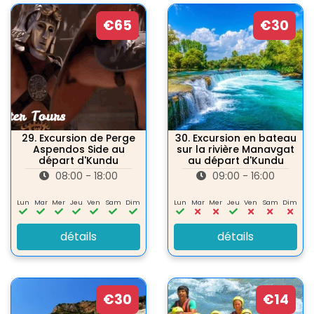
€65
€30
29.
Excursion de Perge
30.
Excursion en bateau
Aspendos Side au
sur la rivière Manavgat
départ d'Kundu
au départ d'Kundu
08:00 - 18:00
09:00 - 16:00
Lun
Mar
Mer
Jeu
Ven
Sam
Dim
Lun
Mar
Mer
Jeu
Ven
Sam
Dim
détails
détails
€30
€14