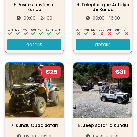
5.
Visites privées à
6.
Téléphérique Antalya
Kundu
de Kundu
09:00 - 24:00
09:00 - 16:00
Lun
Mar
Mer
Jeu
Ven
Sam
Dim
Lun
Mar
Mer
Jeu
Ven
Sam
Dim
détails
détails
€25
€31
7.
Kundu Quad Safari
8.
Jeep safari à Kundu
09:00 - 18:00
09:30 - 16:30