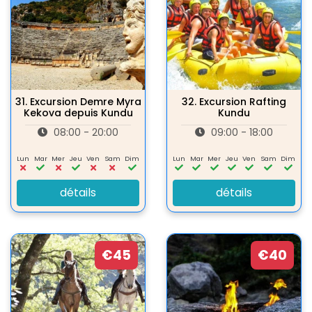
31.
Excursion Demre Myra
32.
Excursion Rafting
Kekova depuis Kundu
Kundu
08:00 - 20:00
09:00 - 18:00
Lun
Mar
Mer
Jeu
Ven
Sam
Dim
Lun
Mar
Mer
Jeu
Ven
Sam
Dim
détails
détails
€45
€40