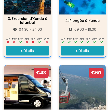
3.
Excursion d'Kundu à
4.
Plongée à Kundu
Istanbul
04:30 - 24:00
09:00 - 16:00
Lun
Mar
Mer
Jeu
Ven
Sam
Dim
Lun
Mar
Mer
Jeu
Ven
Sam
Dim
détails
détails
€43
€60