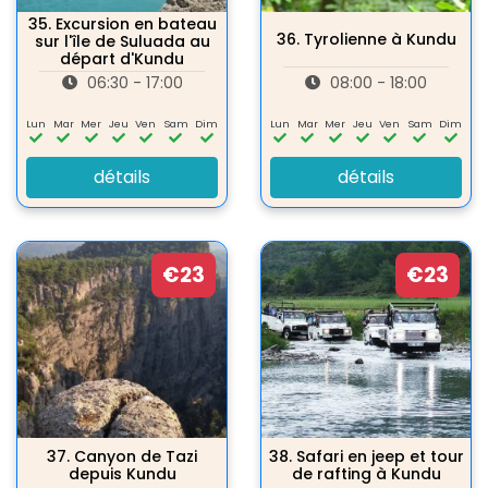
35.
Excursion en bateau
36.
Tyrolienne à Kundu
sur l'île de Suluada au
départ d'Kundu
06:30 - 17:00
08:00 - 18:00
Lun
Mar
Mer
Jeu
Ven
Sam
Dim
Lun
Mar
Mer
Jeu
Ven
Sam
Dim
détails
détails
€23
€23
37.
Canyon de Tazi
38.
Safari en jeep et tour
depuis Kundu
de rafting à Kundu