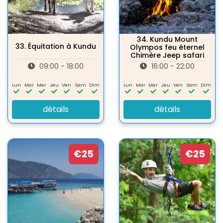
34.
Kundu Mount
33.
Équitation à Kundu
Olympos feu éternel
Chimère Jeep safari
09:00 - 18:00
16:00 - 22:00
Lun
Mar
Mer
Jeu
Ven
Sam
Dim
Lun
Mar
Mer
Jeu
Ven
Sam
Dim
détails
détails
€25
€25