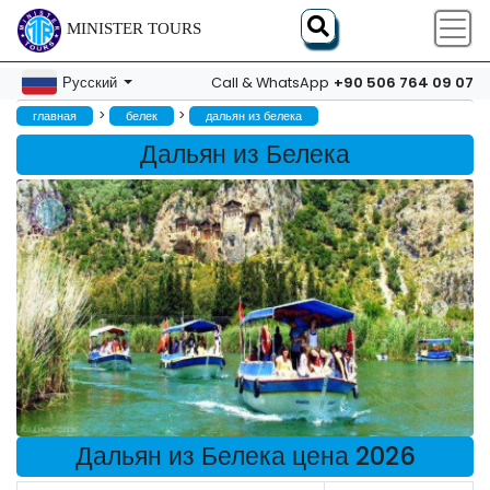
MINISTER TOURS
+90 506 764 09 07
Русский
Call & WhatsApp
>
>
главная
белек
дальян из белека
Дальян из Белека
Дальян из Белека цена 2026