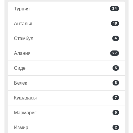
Турция
34
Анталья
18
Стамбул
4
Алания
27
Сиде
5
Белек
5
Кушадасы
7
Мармарис
5
Измир
2