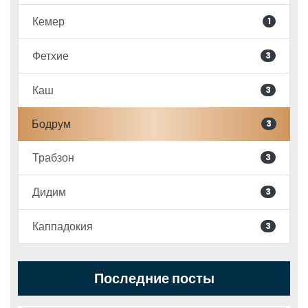
Кемер
1
Фетхие
3
Каш
3
Бодрум
3
Трабзон
3
Дидим
3
Каппадокия
3
Последние посты