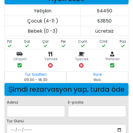
Yetişkin
₺4450
Çocuk (4-11 )
₺3850
Bebek (0 -3)
ücretsiz
Pzt
Sal
Çar
Per
Cum
Cmt
Paz
Ulaşım
Yemek
İçecek
Rehber
Tur Saatleri
Süre
09:00 - 18:30
9sa.
Şimdi rezarvasyon yap, turda öde
Adınız
E-posta
Tur Günü