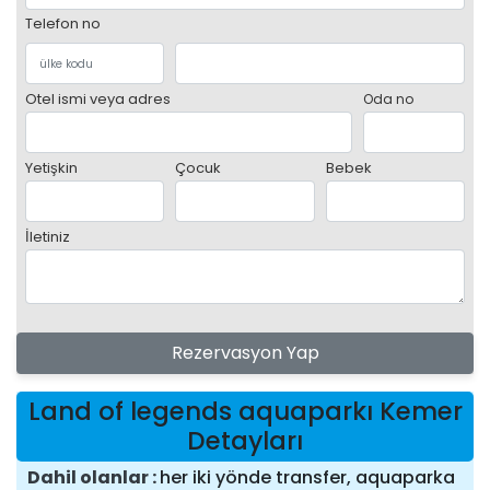
Telefon no
Otel ismi veya adres
Oda no
Yetişkin
Çocuk
Bebek
İletiniz
Rezervasyon Yap
Land of legends aquaparkı Kemer
Detayları
Dahil olanlar
her iki yönde transfer, aquaparka