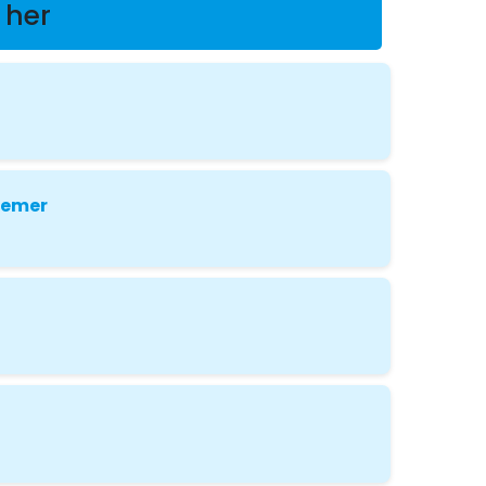
 her
Kemer