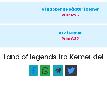
Afslappende bådtur i Kemer
Pris:
€25
Atv i Kemer
Pris:
€32
Land of legends fra Kemer del