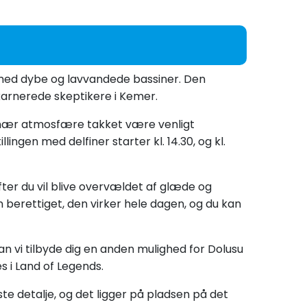
 med dybe og lavvandede bassiner. Den
nkarnerede skeptikere i Kemer.
rdinær atmosfære takket være venligt
lingen med delfiner starter kl. 14.30, og kl.
efter du vil blive overvældet af glæde og
n berettiget, den virker hele dagen, og du kan
 kan vi tilbyde dig en anden mulighed for Dolusu
 i Land of Legends.
te detalje, og det ligger på pladsen på det