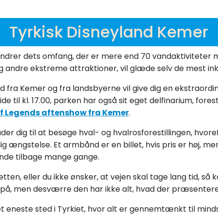
Tyrkisk Disneyland Kemer
undrer dets omfang, der er mere end 70 vandaktiviteter
r og andre ekstreme attraktioner, vil glæde selv de mest i
nd fra Kemer og fra landsbyerne vil give dig en ekstrao
il kl. 17.00, parken har også sit eget delfinarium, forestil
f Legends aftenshow fra Kemer
.
der dig til at besøge hval- og hvalrosforestillingen, hvor
 ængstelse. Et armbånd er en billet, hvis pris er høj, me
ende tilbage mange gange.
etten, eller du ikke ønsker, at vejen skal tage lang tid, så
 på, men desværre den har ikke alt, hvad der præsenteres
 eneste sted i Tyrkiet, hvor alt er gennemtænkt til minds