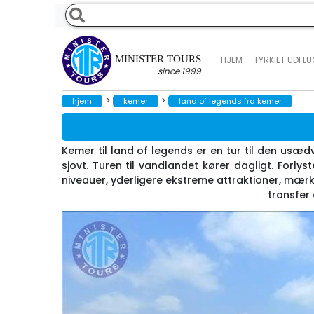
MINISTER TOURS
HJEM
TYRKIET UDFL
since 1999
>
>
hjem
kemer
land of legends fra kemer
Kemer til land of legends er en tur til den usæ
sjovt. Turen til vandlandet kører dagligt. Forlys
niveauer, yderligere ekstreme attraktioner, mærk
transfer 