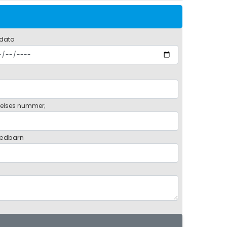
 dato
elses nummer;
ædbarn