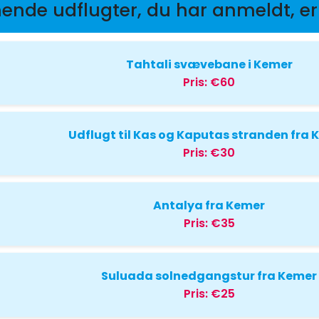
nende udflugter, du har anmeldt, er
Tahtali svævebane i Kemer
Pris:
€60
Udflugt til Kas og Kaputas stranden fra 
Pris:
€30
Antalya fra Kemer
Pris:
€35
Suluada solnedgangstur fra Kemer
Pris:
€25