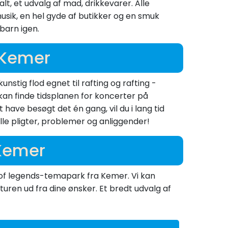
lt, et udvalg af mad, drikkevarer. Alle
musik, en hel gyde af butikker og en smuk
 barn igen.
 Kemer
unstig flod egnet til rafting og rafting -
 kan finde tidsplanen for koncerter på
have besøgt det én gang, vil du i lang tid
le pligter, problemer og anliggender!
 Kemer
d of legends-temapark fra Kemer. Vi kan
turen ud fra dine ønsker. Et bredt udvalg af