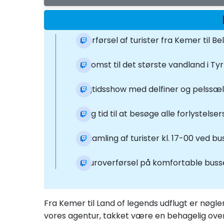
Overførsel af turister fra Kemer til Be
Ankomst til det største vandland i Tyrk
Dagtidsshow med delfiner og pelssæle
Ledig tid til at besøge alle forlystelse
Indsamling af turister kl. 17-00 ved bu
Returoverførsel på komfortable buss
Fra Kemer til Land of legends udflugt er nøgl
vores agentur, takket være en behagelig overfø