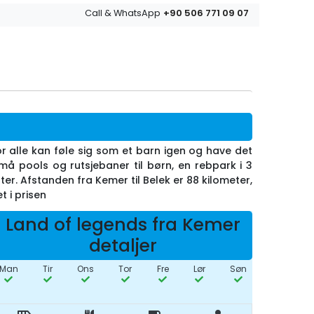
+90 506 771 09 07
Call & WhatsApp
r alle kan føle sig som et barn igen og have det
 små pools og rutsjebaner til børn, en rebpark i 3
r. Afstanden fra Kemer til Belek er 88 kilometer,
t i prisen
Land of legends fra Kemer
detaljer
Man
Tir
Ons
Tor
Fre
Lør
Søn