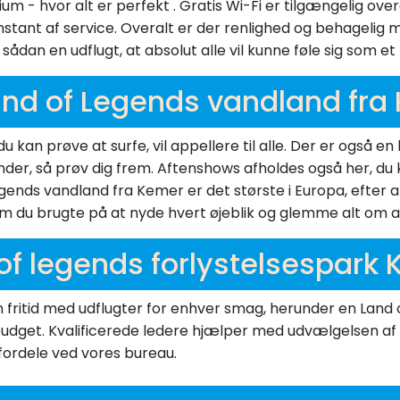
 - hvor alt er perfekt . Gratis Wi-Fi er tilgængelig overa
nstant af service. Overalt er der renlighed og behagelig 
ådan en udflugt, at absolut alle vil kunne føle sig som et
and of Legends vandland fra
 kan prøve at surfe, vil appellere til alle. Der er også en k
gynder, så prøv dig frem. Aftenshows afholdes også her, du
ends vandland fra Kemer er det største i Europa, efter at 
m du brugte på at nyde hvert øjeblik og glemme alt om al
of legends forlystelsespark
 din fritid med udflugter for enhver smag, herunder en Lan
 budget. Kvalificerede ledere hjælper med udvælgelsen af 
e fordele ved vores bureau.