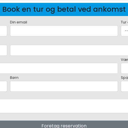
Book en tur og betal ved ankomst
Din email
Tur
Vær
Børn
Sp
Foretag reservation