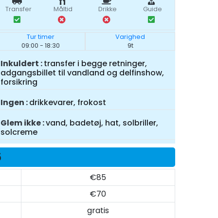
Transfer
Måltid
Drikke
Guide
Tur timer
Varighed
09:00 - 18:30
9t
Inkuldert
transfer i begge retninger,
adgangsbillet til vandland og delfinshow,
forsikring
Ingen
drikkevarer, frokost
Glem ikke
vand, badetøj, hat, solbriller,
solcreme
6
€85
€70
gratis