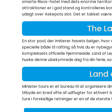
smarte Rixos-hotel med dets enorme territorium
attraktioner er i god stand og kontrolleres ko
udsigt over Askepots slot. Det er takket være s
The L
En stor pool, der imiterer havets bølger, hvor du
specielle både til rafting, så hvis du er nybe
kompleksets officielle hjemmeside. Land of Leg
huske denne ubekymrede dag fra din ferie, so
Land 
Minister tours er et bureau til at organisere
tilbyde en bred vifte af udflugter for ethvert
ture i forskellige retninger er en af de størst