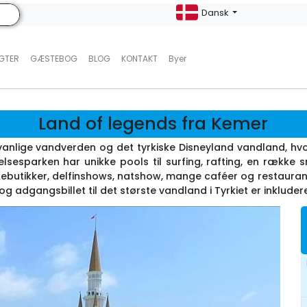
Dansk
UGTER
GÆSTEBOG
BLOG
KONTAKT
Byer
Land of legends fra Kemer
dvanlige vandverden og det tyrkiske Disneyland vandland, hvo
telsesparken har unikke pools til surfing, rafting, en række
ebutikker, delfinshows, natshow, mange caféer og restaurante
og adgangsbillet til det største vandland i Tyrkiet er inkludere