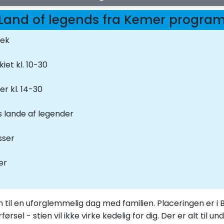
Land of legends fra Kemer progra
lek
iet kl. 10-30
r kl. 14-30
rs lande af legender
sser
er
en til en uforglemmelig dag med familien. Placeringen er 
rsel - stien vil ikke virke kedelig for dig. Der er alt til