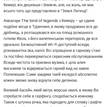
Кемері, він дешевше і ближче, але, на жаль, не має
всього того, що представлено в “Землі Легенд”.
Аквапарк The land of legends з Кемеру - це єдине
подібне місце в Туреччині, в якому продумано все до
дрібниць, а розташувався він на площі розкішного
готелю Rixos, з його велетенською територією, де все
ідеально. Безкоштовний Wi-Fi доступний всюди,
різноманітна їжа, напої. Всі атракціони в гарному стані
та постійно перевіряються сервісним обслуговуванням.
Всюди чистота та приємна музика, є ціла алея
магазинів та відкривається гарний вид на замок
Попелюшки. Саме завдяки такій екскурсії абсолютно
кожен зможе знову відчути себе дитиною.
Великий басейн, який імітує морські хвилі, в якому Ви
спробуєте себе в серфінгу, сподобається кожному.
Також є штучна річка, яка підходить для сплаву і рафти