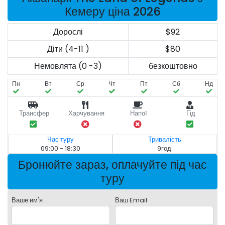
Кемеру ціна 2026
Дорослі
$92
Діти (4-11 )
$80
Немовлята (0 -3)
безкоштовно
Пн
Вт
Ср
Чт
Пт
Сб
Нд
Трансфер
Харчування
Напої
Гід
Час туру
Тривалість
09:00 - 18:30
9год.
Бронюйте зараз, оплачуйте під час
туру
Ваше им'я
Ваш Email