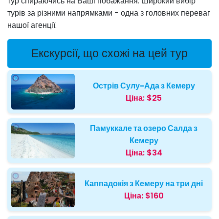
тур спираючись на Ваші побажання. Широкий вибір
турів за різними напрямками - одна з головних переваг
нашої агенції.
Екскурсії, що схожі на цей тур
Острів Сулу-Ада з Кемеру
Ціна:
$25
Памуккале та озеро Салда з
Кемеру
Ціна:
$34
Каппадокія з Кемеру на три дні
Ціна:
$160