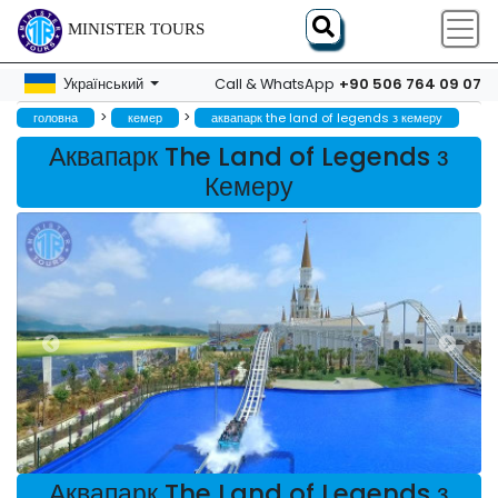
MINISTER TOURS
+90 506 764 09 07
Український
Call & WhatsApp
>
>
головна
кемер
аквапарк the land of legends з кемеру
Аквапарк The Land of Legends з
Кемеру
Аквапарк The Land of Legends з