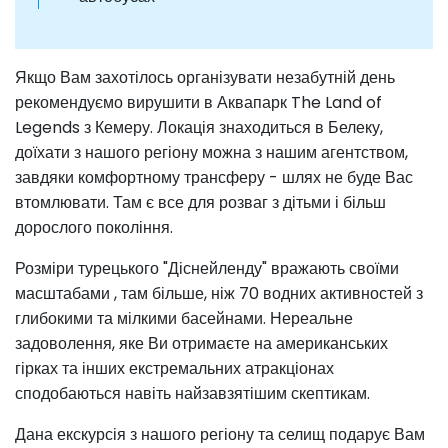
Якщо Вам захотілось організувати незабутній день
рекомендуємо вирушити в Аквапарк The Land of
Legends з Кемеру. Локація знаходиться в Белеку,
доїхати з нашого регіону можна з нашим агентством,
завдяки комфортному трансферу - шлях не буде Вас
втомлювати. Там є все для розваг з дітьми і більш
дорослого покоління.
Розміри турецького "Діснейленду" вражають своїми
масштабами , там більше, ніж 70 водних активностей з
глибокими та мілкими басейнами. Нереальне
задоволення, яке Ви отримаєте на американських
гірках та інших екстремальних атракціонах
сподобаються навіть найзавзятішим скептикам.
Дана екскурсія з нашого регіону та селищ подарує Вам