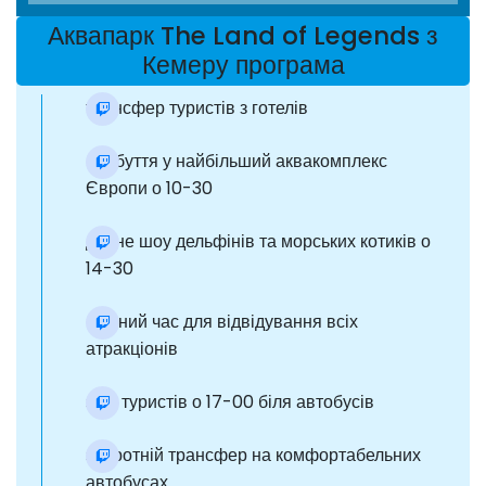
Аквапарк The Land of Legends з
Кемеру програма
трансфер туристів з готелів
прибуття у найбільший аквакомплекс
Європи о 10-30
денне шоу дельфінів та морських котиків о
14-30
вільний час для відвідування всіх
атракціонів
збір туристів о 17-00 біля автобусів
зворотній трансфер на комфортабельних
автобусах