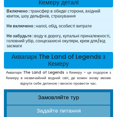
Кемеру деталі
Включено
трансфер в обидві сторони, вхідний
квиток, шоу дельфінів, страхування
Не включено
напої, обід, особисті витрати
Не забудьте
воду в дорогу, купальні приналежності,
головний убір, сонцезахисні окуляри, крем для/від
засмаги
Аквапарк The Land of Legends з
Кемеру
Аквапарк The Land of Legends з Кемеру - це подорож з
Кемеру в незвичайний водний світ, де кожен знову зможе
відчути себе дитиною і весело провести час.
Замовляйте тур
Задайте питання