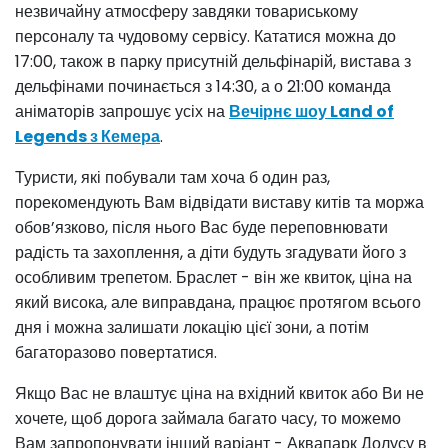
незвичайну атмосферу завдяки товариському
персоналу та чудовому сервісу. Кататися можна до
17:00, також в парку присутній дельфінарій, вистава з
дельфінами починається з 14:30, а о 21:00 команда
аніматорів запрошує усіх на
Вечірнє шоу Land of
Legends з Кемера
.
Туристи, які побували там хоча б один раз,
порекомендують Вам відвідати виставу китів та моржа
обов’язково, після нього Вас буде переповнювати
радість та захоплення, а діти будуть згадувати його з
особливим трепетом. Браслет - він же квиток, ціна на
який висока, але виправдана, працює протягом всього
дня і можна залишати локацію цієї зони, а потім
багаторазово повертатися.
Якщо Вас не влаштує ціна на вхідний квиток або Ви не
хочете, щоб дорога займала багато часу, то можемо
Вам запропонувати інший варіант - Аквапарк Долусу в