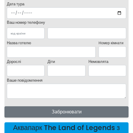
Дата тура
Ваш номер телефону
Назва готелю
Номер кімнати
Дорослі
Діти
Немовлята
Ваше повідомлення
Забронювати
Аквапарк The Land of Legends з