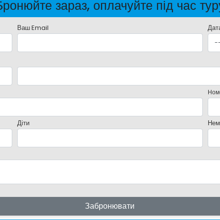
Бронюйте зараз, оплачуйте під час тур
Ваш Email
Дат
Ном
Діти
Нем
Забронювати