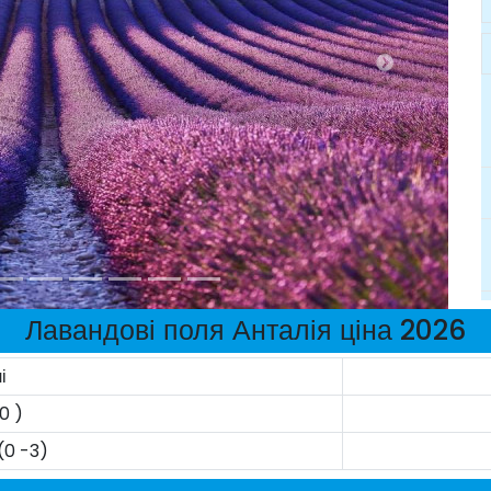
Лавандові поля Анталія ціна 2026
і
0 )
(0 -3)