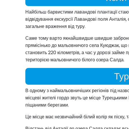
Найбільш барвистими лавандові плантації стают
відвідування екскурсії Лавандові поля Анталія, 
загальне враження від туру.
Саме тому варто якнайшвидше швидше забронюват
прямісінько до мальовничого села Куюджак, що 
становить 220 кілометрів, а час у дорозі займе
територією мальовничого білого озера Салда.
Тур
В одному з наймальовничіших регіонів під назво
місцеві жителі гордо звуть це місце Турецькими 
піщаними берегами.
Це місце має незвичайний білий колір як піску, т
Відстань від Анталії до озера Салда складає всь