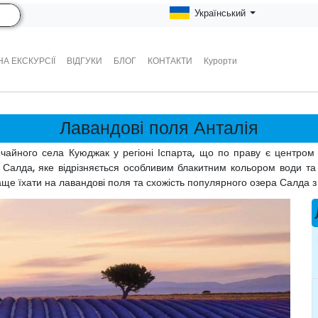
Український
А ЕКСКУРСІЇ
ВІДГУКИ
БЛОГ
КОНТАКТИ
Курорти
Лавандові поля Анталія
чайного села Куюджак у регіоні Іспарта, що по праву є центром 
 Салда, яке відрізняється особливим блакитним кольором води та 
раще їхати на лавандові поля та схожість популярного озера Салда 