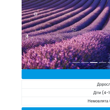
Доросл
Діти (4-1
Немовлята 