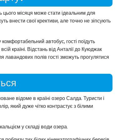
ь цього місяця може стати ідеальним для
уть внести свої крективи, але точно не зіпсують
комфортабельний автобус, гості поїдуть
ій країні. Відстань від Анталії до Куюджак
ля лавандових полів гості зможуть прогулятися
ться
ване відоме в країні озеро Салда. Туристи і
лір, який дуже чітко контрастує з білими
 кальцієм у складі води озера.
ся поблизу тих білих кінематографічних берегів,