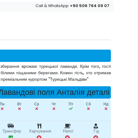
+90 506 764 09 07
Call & WhatsApp
збирання врожаю турецької лаванди. Крім того, гості
білими піщаними берегами. Кожен гість, хто отримав
з преміальним курортом "Турецькі Мальдіви"
Лавандові поля Анталія деталі
Пн
Вт
Ср
Чт
Пт
Сб
Нд
Трансфер
Харчування
Напої
Гід