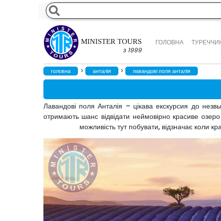
MINISTER TOURS
ГОЛОВНА
ТУРЕЧЧИН
з 1999
>
>
головна
анталія
лавандові поля анталія
Лавандові поля Анталія – цікава екскурсия до незвы
отримають шанс відвідати неймовірно красиве озеро
можливість тут побувати, відзначає коли к