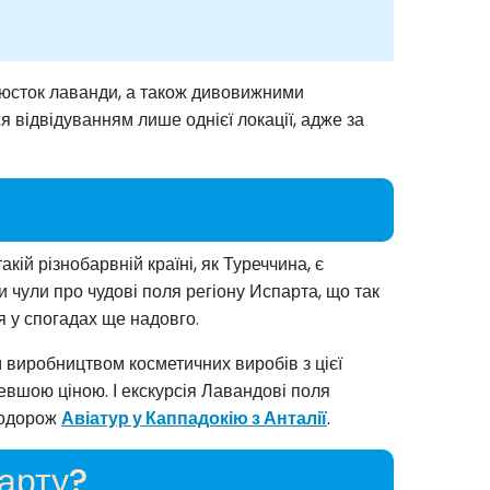
люсток лаванди, а також дивовижними
я відвідуванням лише однієї локації, адже за
кій різнобарвній країні, як Туреччина, є
и чули про чудові поля регіону Испарта, що так
 у спогадах ще надовго.
м виробництвом косметичних виробів з цієї
евшою ціною. І екскурсія Лавандові поля
подорож
Авіатур у Каппадокію з Анталії
.
парту?