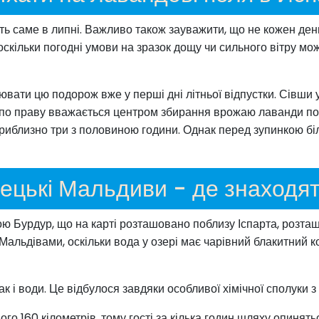
ь саме в липні. Важливо також зауважити, що не кожен ден
оскільки погодні умови на зразок дощу чи сильного вітру мож
и цю подорож вже у перші дні літньої відпустки. Сівши у 
по праву вважається центром збирання врожаю лаванди по вс
 приблизно три з половиною години. Однак перед зупинкою бі
ецькі Мальдиви - де знаходя
ю Бурдур, що на карті розташовано поблизу Іспарта, розташо
Мальдівами, оскільки вода у озері має чарівний блакитний ко
ак і води. Це відбулося завдяки особливої хімічної сполуки з
ого 160 кілометрів, тому гості за кілька годин шляху опинять