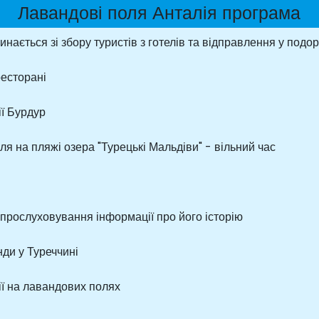
Лавандові поля Анталія програма
инається зі збору туристів з готелів та відправлення у подо
ресторані
ії Бурдур
ля на пляжі озера "Турецькі Мальдіви" - вільний час
 прослуховування інформації про його історію
нди у Туреччині
ії на лавандових полях