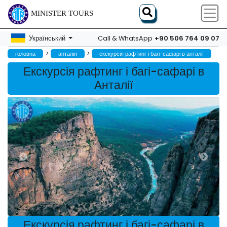
MINISTER TOURS
+90 506 764 09 07
Український
Call & WhatsApp
>
>
головна
анталія
екскурсія рафтинг і багі-сафарі в анталії
Екскурсія рафтинг і багі-сафарі в
Анталії
Екскурсія рафтинг і багі-сафарі в