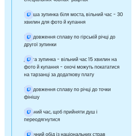
Перша зупинка біля моста, вільний час - 30
хвилин для фото й купання
Продовження сплаву по гірській річці до
другої зупинки
Друга зупинка - вільний час 15 хвилин на
фото й купання - охочі можуть покататися
на тарзанці за додаткову плату
Продовження сплаву по річці до точки
фінішу
Вільний час, щоб прийняти душ і
переодягнутися
Смачний обід із національних страв