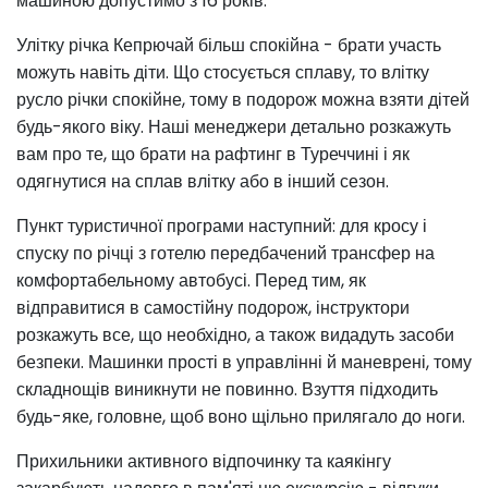
машиною допустимо з 16 років.
Улітку річка Кепрючай більш спокійна - брати участь
можуть навіть діти. Що стосується сплаву, то влітку
русло річки спокійне, тому в подорож можна взяти дітей
будь-якого віку. Наші менеджери детально розкажуть
вам про те, що брати на рафтинг в Туреччині і як
одягнутися на сплав влітку або в інший сезон.
Пункт туристичної програми наступний: для кросу і
спуску по річці з готелю передбачений трансфер на
комфортабельному автобусі. Перед тим, як
відправитися в самостійну подорож, інструктори
розкажуть все, що необхідно, а також видадуть засоби
безпеки. Машинки прості в управлінні й маневрені, тому
складнощів виникнути не повинно. Взуття підходить
будь-яке, головне, щоб воно щільно прилягало до ноги.
Прихильники активного відпочинку та каякінгу