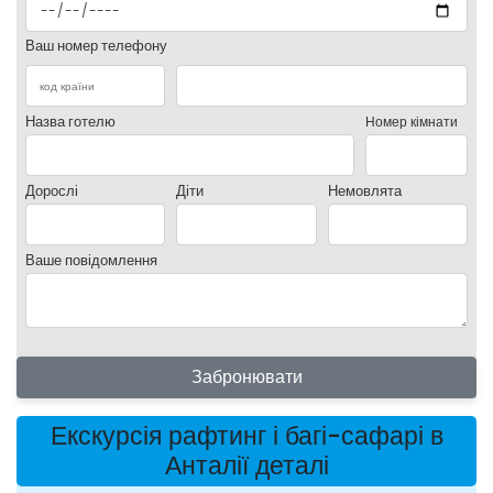
Ваш номер телефону
Назва готелю
Номер кімнати
Дорослі
Діти
Немовлята
Ваше повідомлення
Забронювати
Екскурсія рафтинг і багі-сафарі в
Анталії деталі