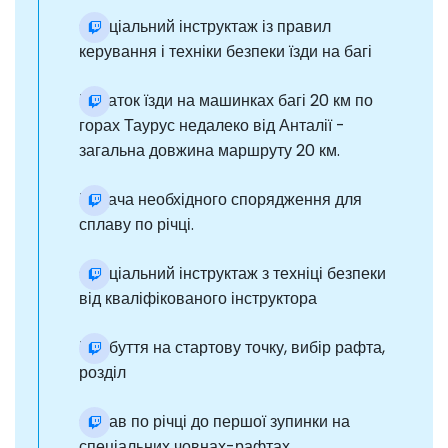
Спеціальний інструктаж із правил
керування і техніки безпеки їзди на багі
Початок їзди на машинках багі 20 км по
горах Таурус недалеко від Анталії -
загальна довжина маршруту 20 км.
Видача необхідного спорядження для
сплаву по річці.
Спеціальний інструктаж з техніці безпеки
від кваліфікованого інструктора
Прибуття на стартову точку, вибір рафта,
розділ
Сплав по річці до першої зупинки на
спеціальних човнах-рафтах