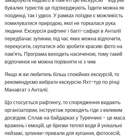
закарбують надовго в пам'яті цю екскурсію - відгуки
бувалих туристів це підтверджують. Їздити можна як
поодинці, так і удвох. У рамках поїздки є можливість
помилуватися природою, якої не торкалася рука
людини. Екскурсія рафтинг і баггі-сафарі в Анталії
передбачає зупинки, під час яких можна відпочити,
перекусити, скупатися або зробити красиві фото на
пам'ять. Програма виходить насиченою, тому такий
відпочинок не можна порівняти ні з чим.
Якщо ж ви любитель більш спокійних екскурсій, то
рекомендуємо вибрати екскурсію Яхт-тур по річці
Манавгат з Анталії.
Що стосується рафтингу, то спорядження видають
організатории, інструктаж проводять гіди з великим
досвідом. Сплав на байдарках у Туреччині - це маса
вражень і емоцій, це бризки теплої води й унікальні
пейзажі, зупинки-привали для купання, фотосесій,