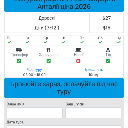
Анталії ціна 2026
Дорослі
$27
Діти (7-12 )
$15
Пн
Вт
Ср
Чт
Пт
Сб
Нд
Трансфер
Харчування
Напої
Гід
Час туру
Тривалість
08:00 - 18:00
10год.
Бронюйте зараз, оплачуйте під час
туру
Ваше им'я
Ваш Email
Дата тура