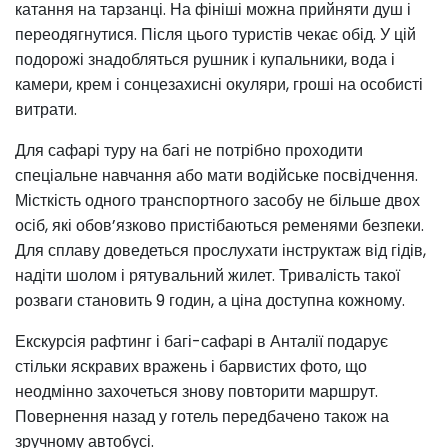
катання на тарзанці. На фініші можна прийняти душ і
переодягнутися. Після цього туристів чекає обід. У цій
подорожі знадобляться рушник і купальники, вода і
камери, крем і сонцезахисні окуляри, гроші на особисті
витрати.
Для сафарі туру на багі не потрібно проходити
спеціальне навчання або мати водійське посвідчення.
Місткість одного транспортного засобу не більше двох
осіб, які обов’язково пристібаються ременями безпеки.
Для сплаву доведеться прослухати інструктаж від гідів,
надіти шолом і рятувальний жилет. Тривалість такої
розваги становить 9 годин, а ціна доступна кожному.
Екскурсія рафтинг і багі-сафарі в Анталії подарує
стільки яскравих вражень і барвистих фото, що
неодмінно захочеться знову повторити маршрут.
Повернення назад у готель передбачено також на
зручному автобусі.