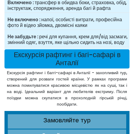
Включено
трансфер в обидва боки, страховка, обід,
інструктаж, спорядження, аренда багі й рафта
Не включено
напої, особисті витрати, професійна
фото й відео зйомка, двомісні каяки
Не забудьте
речі для купання, крем для/від засмаги,
змінний одяг, взуття, яке щільно сидить на нозі, воду
Екскурсія рафтинг і багі-сафарі в
Анталії
Екскурсія рафтинг і баггі-сафарі в Анталії - захопливий тур,
створений для розваги гостей країни. У рамках програми
можна помилуватися красивою місцевістю як на суші, так і
на воді. Ідеальний варіант для любителів екстриму. Після
поїздки можна скупатися в прохолодній гірській річці,
пообідати.
Замовляйте тур