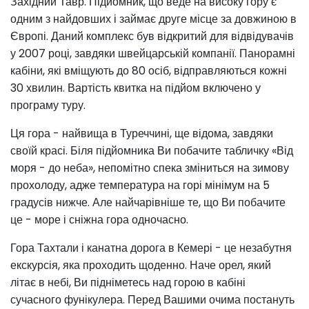
Західний Тавр. Підйомник, що веде на високу гору є
одним з найдовших і займає друге місце за довжиною в
Європі. Даний комплекс був відкритий для відвідувачів
у 2007 році, завдяки швейцарській компанії. Панорамні
кабіни, які вміщують до 80 осіб, відправляються кожні
30 хвилин. Вартість квитка на підйом включено у
програму туру.
Ця гора - найвища в Туреччині, ще відома, завдяки
своїй красі. Біля підйомника Ви побачите табличку «Від
моря - до неба», непомітно спека зміниться на зимову
прохолоду, адже температура на горі мінімум на 5
градусів нижче. Але найчарівніше те, що Ви побачите
це - море і сніжна гора одночасно.
Гора Тахтали і канатна дорога в Кемері - це незабутня
екскурсія, яка проходить щоденно. Наче орел, який
літає в небі, Ви підніметесь над горою в кабіні
сучасного фунікулера. Перед Вашими очима постануть