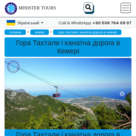
MINISTER TOURS
+90 506 764 09 07
Український
Call & WhatsApp
>
>
головна
кемер
гора тахтали і канатна дорога в кемері
Гора Тахтали і канатна дорога в
Кемері
Гора Тахтали і канатна дорога в