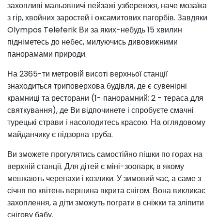
захопливі мальовничі пейзажі узбережжя, наче мозаїка
з гір, хвойних заростей і оксамитових пагорбів. Завдяки
Olympos Teleferik Ви за яких-небудь 15 хвилин
підніметесь до небес, милуючись дивовижними
панорамами природи.
На 2365-ти метровій висоті верхньої станції
знаходиться триповерхова будівля, де є сувенірні
крамниці та ресторани (1- панорамний; 2 - тераса для
святкування), де Ви відпочинете і спробуєте смачні
турецькі страви і насолодитесь красою. На оглядовому
майданчику є підзорна труба.
Ви зможете прогулятись самостійно пішки по горах на
верхній станції. Для дітей є міні-зоопарк, в якому
мешкають черепахи і козлики. У зимовий час, а саме з
січня по квітень вершина вкрита снігом. Вона викликає
захоплення, а діти зможуть пограти в сніжки та зліпити
снігову бабу.