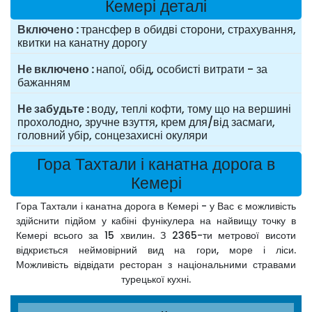
Кемері деталі
Включено
трансфер в обидві сторони, страхування,
квитки на канатну дорогу
Не включено
напої, обід, особисті витрати - за
бажанням
Не забудьте
воду, теплі кофти, тому що на вершині
прохолодно, зручне взуття, крем для/від засмаги,
головний убір, сонцезахисні окуляри
Гора Тахтали і канатна дорога в
Кемері
Гора Тахтали і канатна дорога в Кемері - у Вас є можливість
здійснити підйом у кабіні фунікулера на найвищу точку в
Кемері всього за 15 хвилин. З 2365-ти метрової висоти
відкриється неймовірний вид на гори, море і ліси.
Можливість відвідати ресторан з національними стравами
турецької кухні.