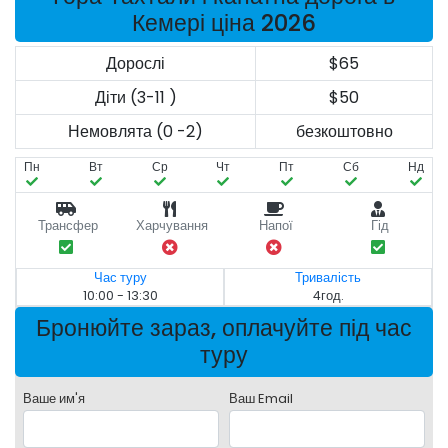
Кемері ціна 2026
Дорослі
$65
Діти (3-11 )
$50
Немовлята (0 -2)
безкоштовно
Пн
Вт
Ср
Чт
Пт
Сб
Нд
Трансфер
Харчування
Напої
Гід
Час туру
Тривалість
10:00 - 13:30
4год.
Бронюйте зараз, оплачуйте під час
туру
Ваше им'я
Ваш Email