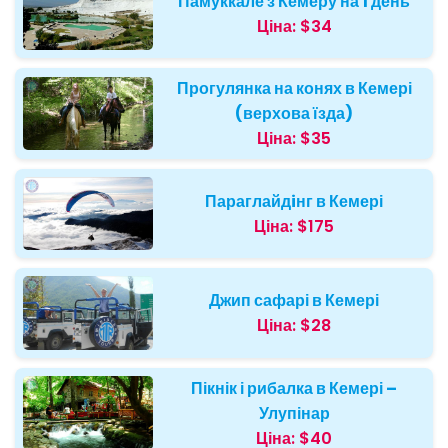
Памуккале з Кемеру на 1 день
Ціна:
$34
Прогулянка на конях в Кемері
(верхова їзда)
Ціна:
$35
Параглайдiнг в Кемері
Ціна:
$175
Джип сафарі в Кемері
Ціна:
$28
Пікнік і рибалка в Кемері –
Улупінар
Ціна:
$40