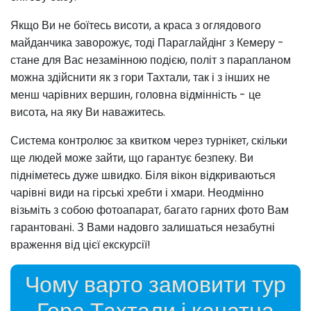
Якщо Ви не боїтесь висоти, а краса з оглядового
майданчика заворожує, тоді Параглайдiнг з Кемеру -
стане для Вас незамінною подією, політ з парапланом
можна здійснити як з гори Тахтали, так і з інших не
менш чарівних вершин, головна відмінність - це
висота, на яку Ви наважитесь.
Система контролює за квитком через турнікет, скільки
ще людей може зайти, що гарантує безпеку. Ви
підніметесь дуже швидко. Біля вікон відкриваються
чарівні види на гірські хребти і хмари. Неодмінно
візьміть з собою фотоапарат, багато гарних фото Вам
гарантовані. З Вами надовго залишаться незабутні
враження від цієї екскурсії!
Чому варто замовити тур
Гора Тахтали і канатна