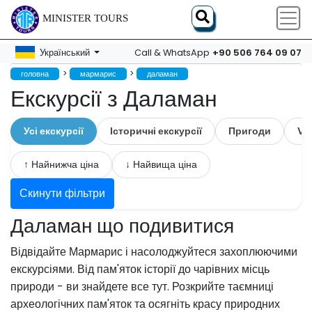
MINISTER TOURS
+90 506 764 09 07
Український
Call & WhatsApp
>
>
головна
мармарис
даламан
Екскурсії з Даламан
Усі екскурсії
Історичні екскурсії
Пригоди
VI
↑ Найнижча ціна
↓ Найвища ціна
Скинути фільтри
Даламан що подивитися
Відвідайте Мармарис і насолоджуйтеся захоплюючими
екскурсіями. Від пам'яток історії до чарівних місць
природи - ви знайдете все тут. Розкрийте таємниці
археологічних пам'яток та осягніть красу природних