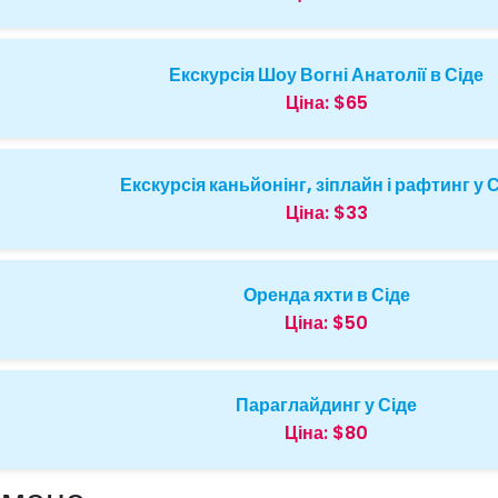
Екскурсія Шоу Вогні Анатолії в Сіде
Ціна:
$65
Екскурсія каньйонінг, зіплайн і рафтинг у 
Ціна:
$33
Оренда яхти в Сіде
Ціна:
$50
Параглайдинг у Сіде
Ціна:
$80