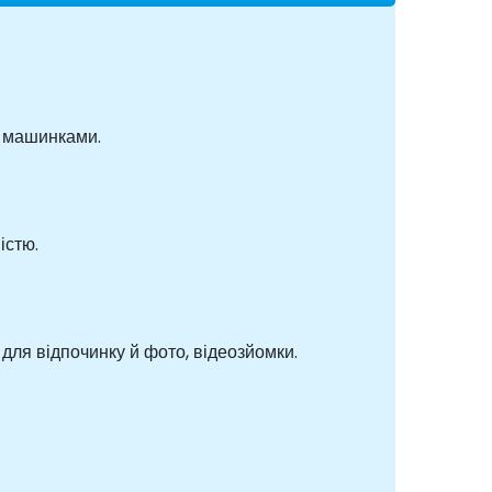
і-машинками.
істю.
 для відпочинку й фото, відеозйомки.