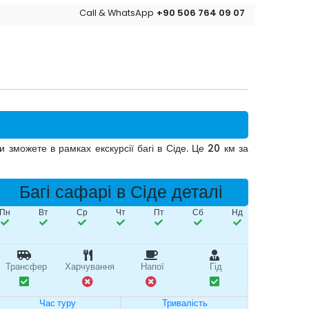
+90 506 764 09 07
Call & WhatsApp
и зможете в рамках екскурсії багі в Сіде. Це 20 км за
Багі сафарі в Сіде деталі
Пн
Вт
Ср
Чт
Пт
Сб
Нд
Трансфер
Харчування
Напої
Гід
Час туру
Тривалість