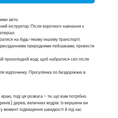
ими авто.
ий інструктор. Після короткого навчання є
атеріал.
братися на будь-якому іншому транспорті.
 первозданними природними пейзажами, провести
ій прохолодній воді, щоб набратися сил після
для відпочинку. Прогулянка по бездоріжжю в
раю, тоді ця розвага – те, що вам потрібно.
инів) дерев, величних кедрів. Із вершини ви
у момент підвищення швидкості й під час