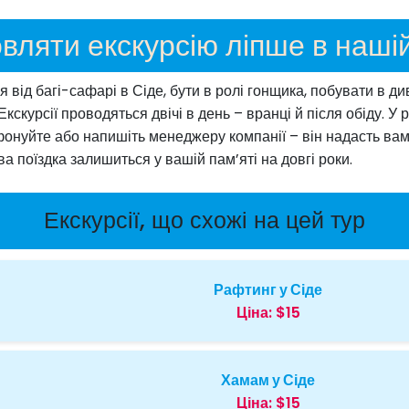
вляти екскурсію ліпше в нашій
ід багі-сафарі в Сіде, бути в ролі гонщика, побувати в ди
 Екскурсії проводяться двічі в день – вранці й після обіду.
фонуйте або напишіть менеджеру компанії – він надасть ва
а поїздка залишиться у вашій пам’яті на довгі роки.
Екскурсії, що схожі на цей тур
Рафтинг у Сіде
Ціна:
$15
Хамам у Сіде
Ціна:
$15