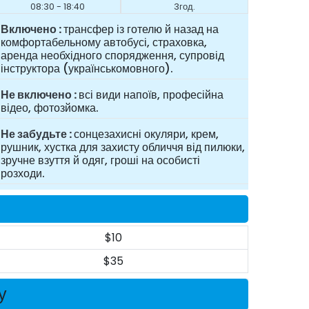
08:30 - 18:40
3год.
Включено
трансфер із готелю й назад на
комфортабельному автобусі, страховка,
аренда необхідного спорядження, супровід
інструктора (українськомовного).
Не включено
всі види напоїв, професійна
відео, фотозйомка.
Не забудьте
сонцезахисні окуляри, крем,
рушник, хустка для захисту обличчя від пилюки,
зручне взуття й одяг, гроші на особисті
розходи.
$10
$35
у