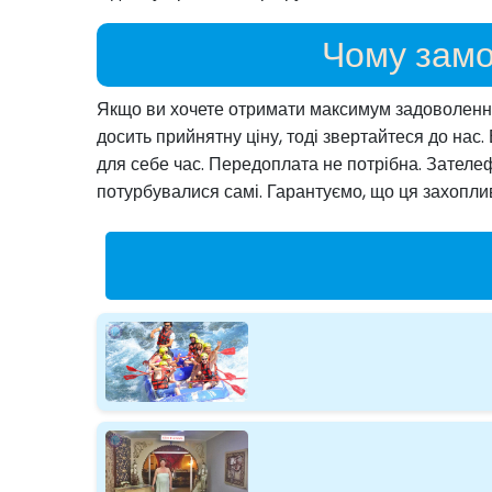
Чому замо
Якщо ви хочете отримати максимум задоволення в
досить прийнятну ціну, тоді звертайтеся до нас.
для себе час. Передоплата не потрібна. Зателе
потурбувалися самі. Гарантуємо, що ця захоплив