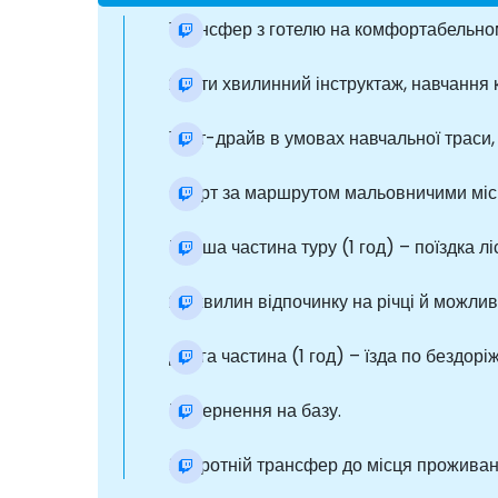
Трансфер з готелю на комфортабельном
20-ти хвилинний інструктаж, навчання
Тест-драйв в умовах навчальної траси,
Старт за маршрутом мальовничими місця
Перша частина туру (1 год) – поїздка л
20 хвилин відпочинку на річці й можливі
Друга частина (1 год) – їзда по бездорі
Повернення на базу.
Зворотній трансфер до місця проживан