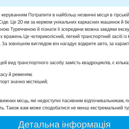
им керуванням Потрапити в найбільш незвичні місця в гірськ
 Сіде. Це 20 км за кермом унікальних каркасних машинок й б
ою Туреччиною й пізнати її зсередини можна завдяки екскурс
вих вражень Це чотириколісний, легкий транспортний засіб 
За зовнішнім виглядом він нагадує відкрите авто, за харак
цей вид транспортного засобу замість квадроциклів, є кілька
касу й ременям;
порт значно місткіший;
вижних місць, які недоступні пасивним відпочивальникам, 
ть. Також вам може сподобатися не менш екстремальний тур
Детальна інформація