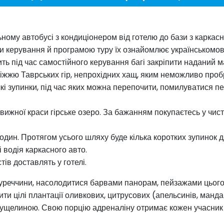
ному автобусі з кондиціонером від готелю до бази з каркасн
ми керування й програмою туру їх ознайомлює українськомовн
ь під час самостійного керування багі закріпити наданий м
оріжжю Таврських гір, непрохідних хащ, яким неможливо про
кі зупинки, під час яких можна перепочити, помилуватися
ижної краси гірське озеро. За бажанням покупаєтесь у чист
один. Протягом усього шляху буде кілька коротких зупинок 
і водія каркасного авто.
ів доставлять у готелі.
уреччини, насолодитися барвами панорам, пейзажами цього к
и цілі плантації оливкових, цитрусових (апельсинів, мандар
 ущелиною. Свою порцію адреналіну отримає кожен учасник 