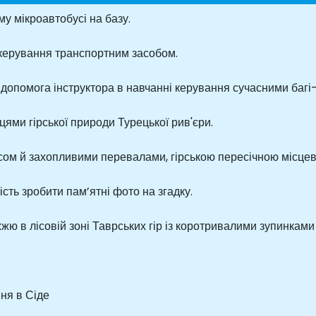
у мікроавтобусі на базу.
 керування транспортним засобом.
 допомога інструктора в навчанні керування сучасними баг
ми гірської природи Турецької рив'єри.
ісом й захопливими перевалами, гірською пересічною місцев
сть зробити пам’ятні фото на згадку.
жжю в лісовій зоні Таврських гір із коротривалими зупинками
ня в Сіде