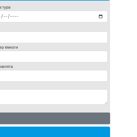
а тура
ер кімнати
овлята