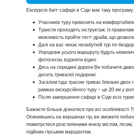
Екскурсія багі-сафарі в Сіде має таку програму:
Учасників туру привозять на комфортабель
Туристи проходять інструктаж. Із правила
можливість пройти тест-драйв, що дозволит
Далі на вас чекає незабутній тур по безд
Упродовж усього маршруту будуть невелич
фотосесію, відзняти відео.
Десь на середині дороги Ви побачите дивов
досить тривалої подорожі.
Загалом їзда трасою триває близько двох г
рамках екскурсійного туру – це 20 км у рол
Після завершення сафарі в Сіде всіх турист
Бажаєте більше дізнатися про всі особливості Т
Опинившись на вершинах гір, ви зможете побачит
помилуєтеся розстеленими внизу містом, лісом,
підйому гірським маршрутом.