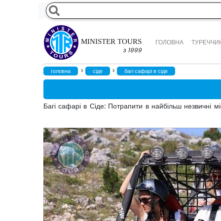
MINISTER TOURS
ГОЛОВНА
ТУРЕЧЧИН
з 1999
>
>
головна
сіде
багі сафарі в сіде
Багі сафарі в Сіде: Потрапити в найбільш незвичні мі