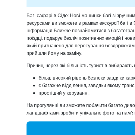
Багі сафарі в Сіде: Нові машинки багі зі зручн
ресурсами ви зможете в рамках екскурсії багі в
інформація Ближче познайомитися з багатогранн
поїздці, подарує безліч позитивних емоцій і но
який призначено для пересування бездоріжжям. 
прийшли йому на заміну.
Причин, через які більшість туристів вибирають 
більш високий рівень безпеки завдяки кар
є багажне відділення, завдяки якому транс
простіший у керуванні.
На прогулянці ви зможете побачити багато диво
ландшафтами, зробити унікальне фото на пам’я