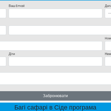
Ваш Email
Дат
Ном
Діти
Нем
Забронювати
Багі сафарі в Сіде програма