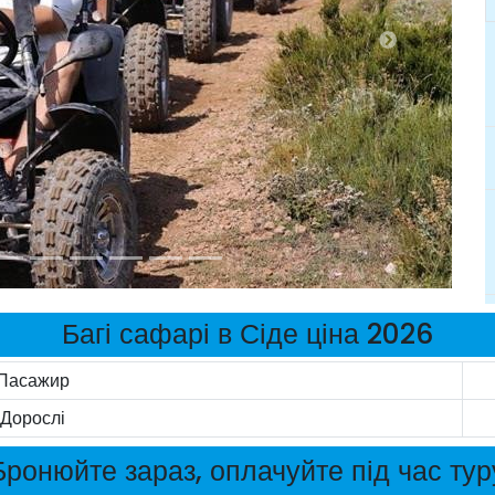
Багі сафарі в Сіде ціна 2026
Пасажир
Дорослі
Бронюйте зараз, оплачуйте під час тур