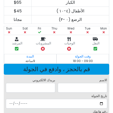
الكبار
$65
الأطفال (٤-١٠ )
$45
الرضع (٠ -٣)
مجانا
Sun
Sat
Fri
Thu
Wed
Tue
Mon
النقل
الوجبات
المشروبات
المرشد
وقت الجولة
المدة
09:00 - 18:00
9ساعة
قم بالحجز ، وادفع في الجولة
الاسم
بريدك الالكتروني
تاريخ الجولة
رقم هاتفك