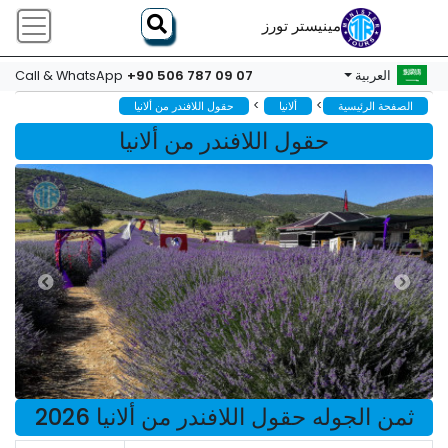
مينيستر تورز
+90 506 787 09 07
العربية
Call & WhatsApp
>
>
الصفحة الرئيسية
ألانيا
حقول اللافندر من ألانيا
حقول اللافندر من ألانيا
ثمن الجوله حقول اللافندر من ألانيا 2026