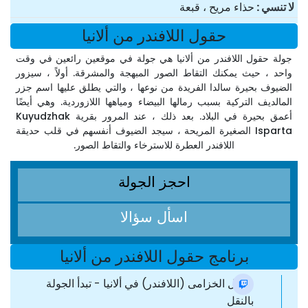
لا تنسي
حذاء مريح ، قبعة
حقول اللافندر من ألانيا
جولة حقول اللافندر من ألانيا هي جولة في موقعين رائعين في وقت
واحد ، حيث يمكنك التقاط الصور المبهجة والمشرقة. أولاً ، سيزور
الضيوف بحيرة سالدا الفريدة من نوعها ، والتي يطلق عليها اسم جزر
المالديف التركية بسبب رمالها البيضاء ومياهها اللازوردية. وهي أيضًا
أعمق بحيرة في البلاد. بعد ذلك ، عند المرور بقرية Kuyudzhak
Isparta الصغيرة المريحة ، سيجد الضيوف أنفسهم في قلب حديقة
اللافندر العطرة للاسترخاء والتقاط الصور.
احجز الجولة
اسأل سؤالا
برنامج حقول اللافندر من ألانيا
حقول الخزامى (اللافندر) في ألانيا - تبدأ الجولة
بالنقل