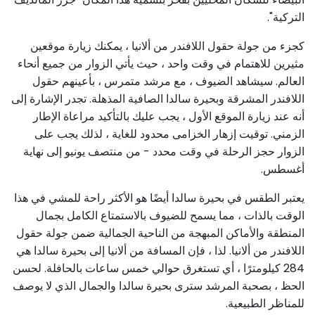
التركية".
كجزء من جولة حقول اللافندر من ألانيا ، يمكنك زيارة موقعين
مثيرين للاهتمام في وقت واحد ، حيث يأتي الزوار من جميع أنحاء
العالم. سيشاهد الضيوف ، مع مرشد متمرس ، بأعينهم حقول
اللافندر المشرقة وبحيرة سالدا الصافية المذهلة. تجدر الإشارة إلى
أنه عند زيارة الموقع الأول ، يجب عليك بالتأكيد مراعاة الإطار
الزمني. توقيت إزهار الخزامى محدود للغاية ، لذلك يجب على
الزوار حجز الرحلة في وقت محدد - من منتصف يونيو إلى نهاية
أغسطس.
يعتبر الطقس في بحيرة سالدا أيضًا هو الأكثر راحة للمشي في هذا
الوقت بالذات ، مما يسمح للضيوف بالاستمتاع الكامل بجمال
المنطقة والأماكن المبهجة من الناحية الجمالية ضمن جولة حقول
اللافندر من ألانيا. لذا ، فإن المسافة من ألانيا إلى بحيرة سالدا هي
284 كيلومترًا ، أي تستغرق حوالي خمس ساعات بالحافلة. لحسن
الحظ ، بصحبة المرشد سترى بحيرة سالدا والجمال الذي لا يوصف
للمناظر الطبيعية.