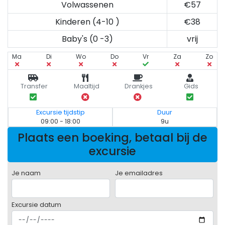
Volwassenen
€57
Kinderen (4-10 )
€38
Baby's (0 -3)
vrij
Ma
Di
Wo
Do
Vr
Za
Zo
Transfer
Maaltijd
Drankjes
Gids
Excursie tijdstip
Duur
09:00 - 18:00
9u
Plaats een boeking, betaal bij de
excursie
Je naam
Je emailadres
Excursie datum