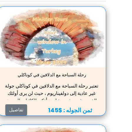
رحلة السباحة مع الدلافين في كوناكلي
تعتبر رحلة السباحة مع الدلافين في كوناكلي جولة
غير عادية إلى دولفيناريوم ، حيث لن يرى أولئك
الذين يرغبون في مشاهدة أذكى الكائنات البحرية
فحسب ، بل سيتمكنون أيضًا من التواصل واللعب
ثمن الجوله :
$145
تفاصيل
معهم. العلاج بالدلفين مفيد للصحة كما أثبت العلم.
ستتاح لك الفرصة لتجربة ذلك بنفسك. ستبتهجك
الحيوانات الحنونة الجميلة ، وتمنحك الكثير من