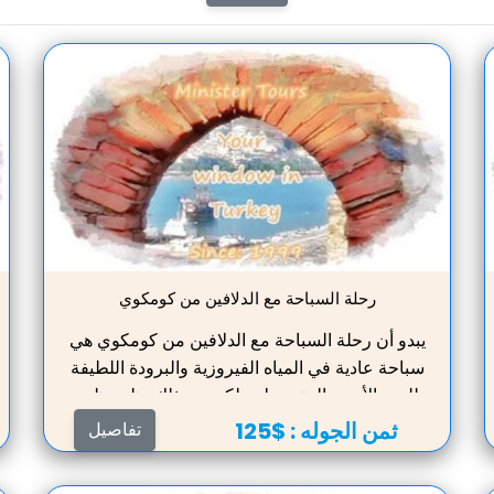
رحلة السباحة مع الدلافين من كومكوي
يبدو أن رحلة السباحة مع الدلافين من كومكوي هي
سباحة عادية في المياه الفيروزية والبرودة اللطيفة
للبحر الأبيض المتوسط ​​. ولكن بعد ذلك يظهر ظهر
رمادي لامع في مكان قريب ، ثم ظهر آخر.
ثمن الجوله :
$125
تفاصيل
الدلافين! من الجيد الاستمتاع بهذه الجمال من
الخطوط الجانبية ، والسباحة جنبًا إلى جنب معهم