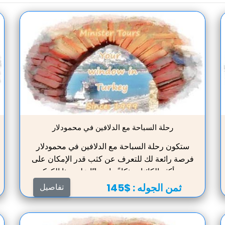
رحلة السباحة مع الدلافين في محمودلار
ستكون رحلة السباحة مع الدلافين في محمودلار
فرصة رائعة لك للتعرف عن كثب قدر الإمكان على
بعض أكثر الكائنات ذكاءً وإحسانًا على هذا الكوكب.
أثناء الرحلة إلى دولفيناريوم ، يمكنك أن تتفاعل
ثمن الجوله :
$145
تفاصيل
شخصيًا عن كثب مع الدلافين في المسبح تحت
إشراف صارم من المدربين. إن الإقامة في المنطقة
المجاورة مباشرة للحياة البحرية ستجلب الفرح.