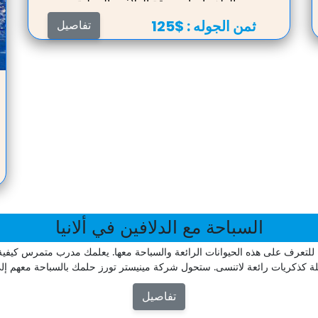
وألطف احياء حديقة الدلافين المحلية
ثمن الجوله :
$125
تفاصيل
السباحة مع الدلافين في ألانيا
ة للتعرف على هذه الحيوانات الرائعة والسباحة معها. يعلمك مدرب متمرس كيفية 
 كذكريات رائعة لاتنسى. ستحول شركة مينيستر تورز حلمك بالسباحة معهم إل
تفاصيل