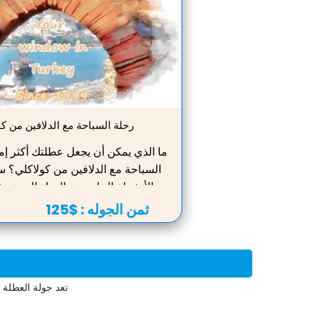
قبل العديد من القادمين إلى هنا. فور وصولك إلى د
رحلة السباحة مع الدلافين من ك
ما الذي يمكن أن يجعل عطلتك أكثر إمت
السباحة مع الدلافين من كولاكلي؟ 
الأنشطة الخارجية والحياة البرية هذ
الترفيه ، والذي سيتيح لك التواصل 
ثمن الجوله :
$125
الحياة البحرية. هذا النوع من الإجا
للأطفال والكبار على حد سواء. تت
المشتركة وفقًا لبرنامج منظم خصيصًا
لكل من الدلافين والزوار. السباحة
تعد جولة العطلة 
الحيوانات ستمنحك ذكريات لا تُنسى 
الت