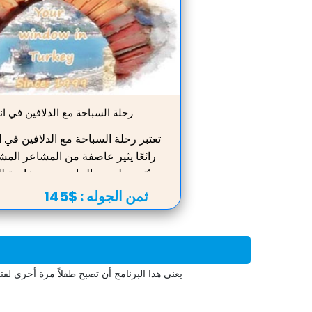
رحلة السباحة مع الدلافين في ا
تعتبر رحلة السباحة مع الدلافين في ا
رائعًا يثير عاصفة من المشاعر المشر
تُنسى لجميع الحاضرين ، وخاصة ل
الصغار. زيارة دولفيناريوم والتعر
ثمن الجوله :
$145
البحر الأذكياء اللطفاء سوف يمنحون 
يمكنك اللعب مع الدلافين في المسبح
بصحبتهم في وجود مدرب متمرس. يت
على اتصال بالثدييات بالكثير من المر
يعني هذا البرنامج أن تصبح طفلاً مرة أخرى لف
الفندق في حالة مزاجية رائعة. ستتيح