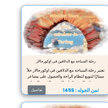
رحلة السباحة مع الدلافين في اوكورجالار
تعتبر رحلة السباحة مع الدلافين في اوكورجالار حلاً
ممتازًا لتنويع انتظام الراحة والحصول على مشاعر
جديدة ، وإعطاء نفسك لحظات من الفرح والسعادة
، وجعل يومك. سوف يسعد الأطفال بشكل خاص
ثمن الجوله :
$145
تفاصيل
بالرحلة. لن تقتصر زيارة دولفيناريوم على التعرف
على أذكى وأطيب الثدييات. سيكون عليك التحدث
معهم شخصيًا ، واللعب في الماء بحضور مدرب ،