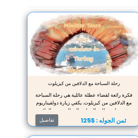
رحلة السباحة مع الدلافين من كيزيلوت
فكرة رائعة لقضاء عطلة عائلية هي رحلة السباحة
مع الدلافين من كيزيلوت. يكفي زيارة دولفيناريوم
في سايد وطلب البرنامج المطلوب. يعد العلاج
بالدلافين فرصة فريدة لتخفيف التوتر وتحسين حالة
ثمن الجوله :
$125
تفاصيل
الجهاز العصبي. إنه الترفيه والعافية. يرافق السباحة
مع الدلافين موظف متمرس في دولفيناريوم ، وهو