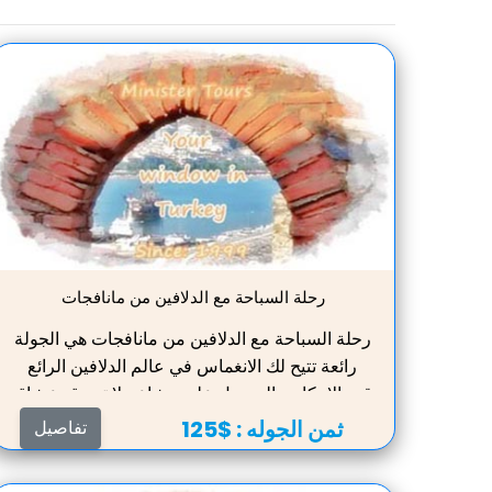
رحلة السباحة مع الدلافين من مانافجات
رحلة السباحة مع الدلافين من مانافجات هي الجولة
رائعة تتيح لك الانغماس في عالم الدلافين الرائع
قدر الإمكان والحصول على مشاعر لا تصدق. عشاق
الأنشطة في الهواء الطلق ، وخاصة الأطفال ،
ثمن الجوله :
$125
تفاصيل
سيحبون بلا شك هذه الرحلة. يمكن للجميع
المشاركة في لعبة ممتعة مع الدلافين والدردشة