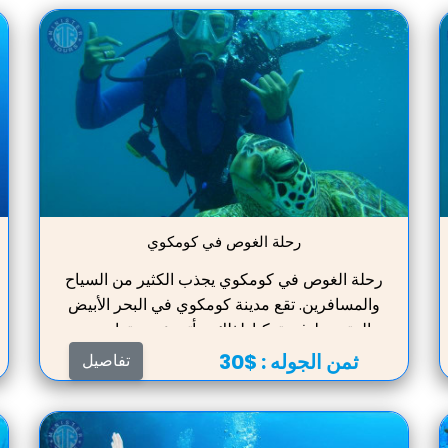
رحلة الغوص في كومكوي
رحلة الغوص في كومكوي يجذب الكثير من السياح
والمسافرين. تقع مدينة كومكوي في البحر الأبيض
المتوسط ​​في تركيا. لذلك ، يأتي عدد متزايد من
السياح الذين يحبون استكشاف أعماق البحار إلى
ثمن الجوله :
$30
تفاصيل
تركيا للغوص مع الغوص ويشعرون حقًا بكل روائع
العالم تحت الماء ، فضلاً عن رؤية الكثير من الأشياء
الجديدة والممتعة وغير العادية. من الضروري