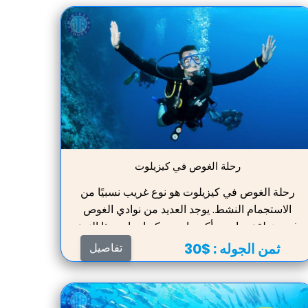
رحلة الغوص في كيزيلوت
رحلة الغوص في كيزيلوت هو نوع غريب نسبيًا من
الاستجمام النشط. يوجد العديد من نوادي الغوص
في منطقة سايد ، وأكبرها هو سكوبا سايد. هذا النوع
من الرياضة المثيرة مناسب للجميع تقريبًا ، إذا
ثمن الجوله :
$30
تفاصيل
سمحت الحالة الصحية بذلك. لا يلزم تدريب خاص
للغوص غير العادي. تبدأ الرحلة بالتدريب في مدرسة
للغوص ، حيث يمكنك أيضًا استئجار جميع المعدات