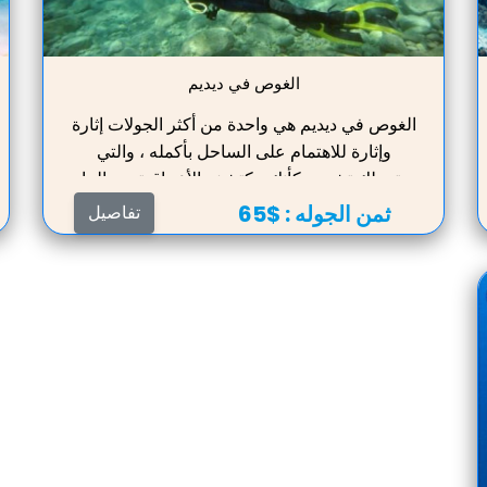
الغوص في ديديم
الغوص في ديديم هي واحدة من أكثر الجولات إثارة
وإثارة للاهتمام على الساحل بأكمله ، والتي
ستجعلك تشعر وكأنك مكتشف الأعماق تحت الماء
في بحر إيجه.
ثمن الجوله :
$65
تفاصيل