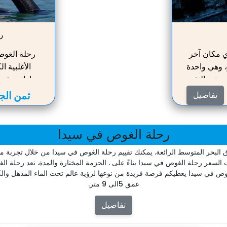
ر
ي مكان آخر
رحلة الغو
، وهي واحدة
الأغلبية 
ويح عن النفس
مهاراتهم في 
ية. تجربة
الفعاليات. 
ثمن الجو
تفاصيل
ليس كبيرًا
الشواطئ، و
 قريبًا، مما
تماما تحت 
 من المعالم
مغوص محترف
رحلة الغوص في سيدا
ماك الجميلة
وأنفسها. ال
البحر المتوسط الرائعة. يمكنك تقييم رحلة الغوص في سيدا من خلال تجربة مبا
ئة البحري
ستتمكن من ال
سعر رحلة الغوص في سيدا بناءً على . الحزمة المختارة والمدة. تعد رحلة الغ
و
الغوص في سيدا يعطيكم فرصة فريدة من نوعها لرؤية عالم تحت الماء المذهل والكا
عمق 5الى 9 متر.
تفاصيل