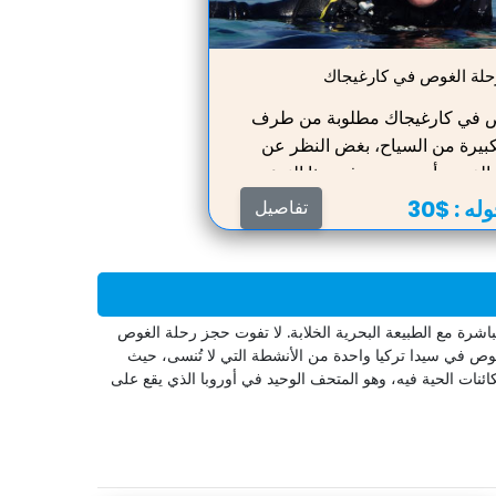
حلة الغوص في كارغيجاك
ص في كارغيجاك مطلوبة من طرف
الكبيرة من السياح، بغض النظر عن
الغوص أو جددوهم في هذا النوع من
هذه فرصة رائعة لاستكشاف ليس فقط
له :
$30
تفاصيل
لكن أيضا لاستكشاف عالم مختلف
الماء. يجب عليك الغوص مرتين مع
، ورؤية مسكن الكائنات البحرية
رحلة غير عادية، ولكنها آمنة تماما.
شرة مع الطبيعة البحرية الخلابة. لا تفوت حجز رحلة الغوص
استمتاع بجمال وتنوع عالم الأسماك
وص في سيدا تركيا واحدة من الأنشطة التي لا تُنسى، حيث
الكائنات البحرية الأخرى
ئنات الحية فيه، وهو المتحف الوحيد في أوروبا الذي يقع على