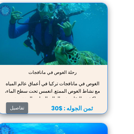
رحلة الغوص في مانافجات
الغوص في مانافجات تركيا في أعماق عالم المياه
مع نشاط الغوص الممتع. انغمس تحت سطح الماء،
واكشف النقاب عن العالم الساحر المختبئ تحت
الأمواج. تمثل هذه التجربة فرصة مميزة لاستكشاف
ثمن الجوله :
$30
تفاصيل
المناظر الطبيعية تحت الماء في مانافجات بتركيا،
مما يوفر مغامرة لا تُنسى لعشاق الغوص
المتحمسين. انغمس في عجائب ما تحت الماء،