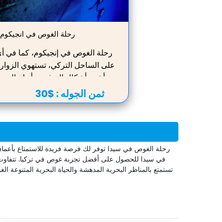
رحلة الغوص في انجيكوم
رحلة الغوص في إنجيكوم، كما في أ
على الساحل التركي، تستهوي الزوار
من أشهر أشكال الترفيه، وأنواع التر
النشطة، مما يوفر تجربة ممتعة للغا
ثمن الجوله :
$30
الغوص المذهلة في انتظارك. العمق 
للغاية، وسيكون الغواص المحترف دائمًا
يضمن السلامة التامة. ستشاهد العديد
المثيرة. يمكنك مشاهدة تجمعات الأس
رحلة الغوص في سيدا توفر لك فرصة فريدة للاستمتاع بأعماق 
واكتشاف الشعاب المرجانية في البي
في سيدا للحصول على أفضل تجربة غوص في تركيا. تتفاوت ال
تستمتع بالمناظر البحرية المدهشة والحياة البحرية المتنوعة 