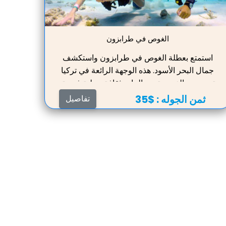
الغوص في طرابزون
استمتع بعطلة الغوص في طرابزون واستكشف
جمال البحر الأسود. هذه الوجهة الرائعة في تركيا
تجمع بين الغوص تحت الماء وثقافة محلية فريدة.
احجز رحلتك البحرية اليوم لتجربة استثنائية تجمع
ثمن الجوله :
$35
تفاصيل
بين الطبيعة والمغامرة.