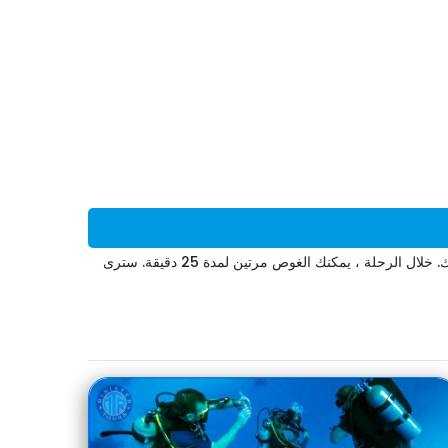
الغوص في ألانيا من مركز الغوص ستجعلك تستمتع بها بالتأكيد. يشمل السعر استئجار البذلات ، ويقوم المدرب بإجراء تدريب خاص لكل مشارك. خلال الرحلة ، يمكنك الغوص مرتين لمدة 25 دقيقة. سترى