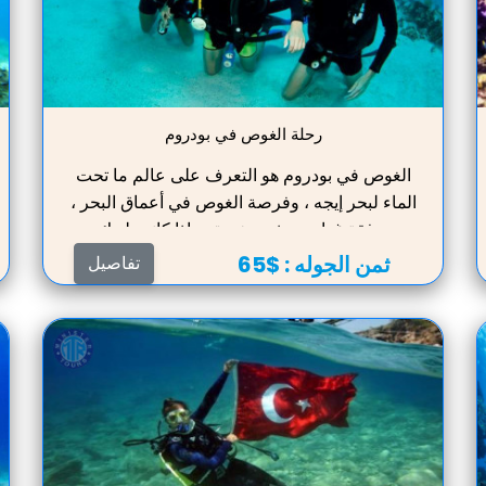
رحلة الغوص في بودروم
الغوص في بودروم هو التعرف على عالم ما تحت
الماء لبحر إيجه ، وفرصة الغوص في أعماق البحر ،
برفقة غواصين ذوي خبرة ، وإذا كانت لديك
الشهادات المناسبة ، يمكنك تطوير طريق بشكل
ثمن الجوله :
$65
تفاصيل
مستقل.