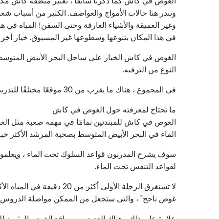
الغوص في كاش كما ذكرنا سابقًا ، تعتبر منطقة كاش مكانًا
وتندر هنا حالات الأمواج والعواصف. الكثير من أسباب شع
في هذا المكان بتنوعها وسطوعها غير المسبوق. خيار آخر را
الغوص في كاش الخيار على ساحل البحر الأبيض المتوسط ​
النوع من الترفيه.
في المجموع ، هناك ما يقرب من 30 موقعًا مختلفًا للتدريب على الغوص ، ويقع أحدها على بعد نصف ساعة فقط من ميناء كاش ، مما يجعل النقل سريعًا وخاليًا من الإجهاد قدر الإمكان.
ما تحتاج لمعرفته حول الغوص في كاش
الغوص في كاش للمبتدئين تمامًا في مهمة صعبة مثل الغو
الماء في البحر الأبيض المتوسط ​​بصحبة المرشد الأكثر 
سوف يشرح المدربون قواعد السلوك تحت الماء ، ويعلمونك 
لقواعد التنفس تحت الماء.
غوص ناجح" ، والتي ستجعل من الممكن مواصلة الدروس عل
علاوة على ذلك ، هناك العديد من مواقع الغوص المثيرة لل