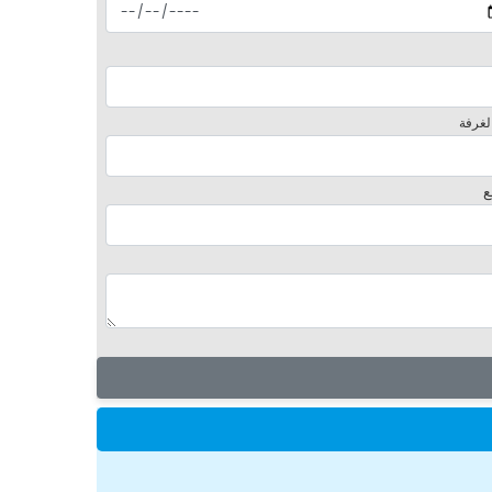
لغرفة
ع