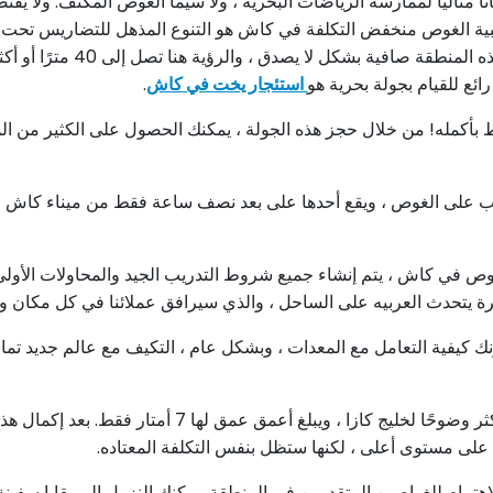
 مثاليًا لممارسة الرياضات البحرية ، ولا سيما الغوص المكثف. ولا يقتصر
بية الغوص منخفض التكلفة في كاش هو التنوع المذهل للتضاريس تحت ال
وغير العميقة والأشياء الغارقة
ئع للقيام بجولة بحرية هو
استئجار يخت في كاش
.
​بأكمله! من خلال حجز هذه الجولة ، يمكنك الحصول على الكثير من الم
ص في كاش ، يتم إنشاء جميع شروط التدريب الجيد والمحاولات الأولى 
خبرة يتحدث العربيه على الساحل ، والذي سيرافق عملائنا في كل مكان 
كيفية التعامل مع المعدات ، وبشكل عام ، التكيف مع عالم جديد تمامًا
لا تستغرق الرحلة الأولى أكثر من 20 دقيقة في المياه الأك
ى مستوى أعلى ، لكنها ستظل بنفس التكلفة المعتاده.
اهتمام للغواصين المتقدمين في المنطقة. يمكنك النزول إلى بقايا سفين