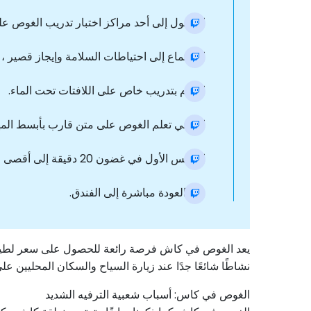
الوصول إلى أحد مراكز اختبار تدريب الغوص
الاستماع إلى احتياطات السلامة وإيجاز قصير 
القيام بتدريب خاص على اللافتات تحت الماء.
ابدأ في تعلم الغوص على متن قارب بأبسط المه
الغطس الأول في غضون 20 دقيقة إلى أقصى عمق 7 أمتار.
نقل العودة مباشرة إلى الفندق.
يعد الغوص في كاش فرصة رائعة للحصول على سعر لطيف 
نشاطًا شائعًا جدًا عند زيارة السياح والسكان المحليين على حدٍ سواء. والح
الغوص في كاس: أسباب شعبية الترفيه الشديد