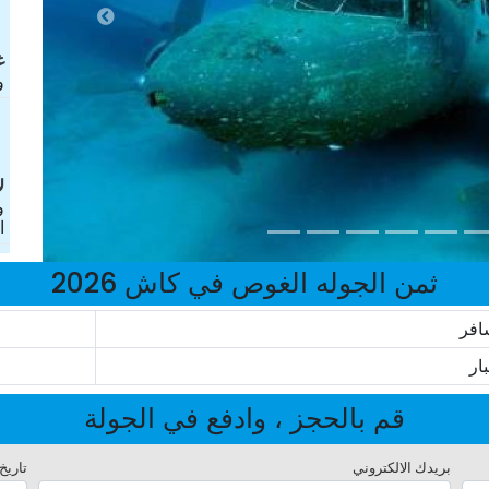
غ
و
ل
و
ا
ثمن الجوله الغوص في كاش 2026
افر
بار
قم بالحجز ، وادفع في الجولة
بريدك الالكتروني
تاريخ