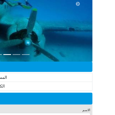
المس
الك
الاسم