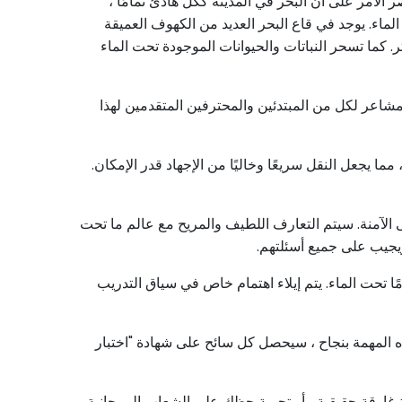
 الأمر على أن البحر في المدينة ككل هادئ تمامًا ،
ماء. يوجد في قاع البحر العديد من الكهوف العميقة
 وحتى السفن! المياه في هذه المنطقة صافية بشكل لا يصدق ، والرؤية هنا تصل إلى 40 مترًا أو أكثر. كما تسحر النباتات والحيوانات الموجودة تحت الماء
شاعر لكل من المبتدئين والمحترفين المتقدمين لهذا
الآمنة. سيتم التعارف اللطيف والمريح مع عالم ما تحت
ويجيب على جميع أسئلتهم.
 تحت الماء. يتم إيلاء اهتمام خاص في سياق التدريب
ثر وضوحًا لخليج كازا ، ويبلغ أعمق عمق لها 7 أمتار فقط. بعد إكمال هذه المهمة بنجاح ، سيحصل كل سائح على شهادة "اختبار
ة غارقة حقيقية ، أو تجربة حظك على الشعاب المرجانية