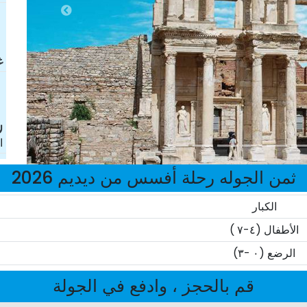
غ
ل
ا
ثمن الجوله رحلة أفسس من ديديم 2026
الكبار
الأطفال (٤-٧ )
الرضع (٠ -٣)
قم بالحجز ، وادفع في الجولة