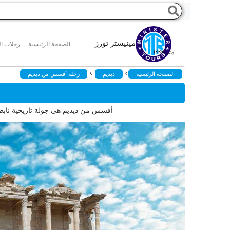
مينيستر تورز
الصفحة الرئيسية
رحلات ال
منذ ١٩٩٩
>
>
الصفحة الرئيسية
ديديم
رحلة أفسس من ديديم
أفسس من ديديم هي جولة تاريخية نابضة ب