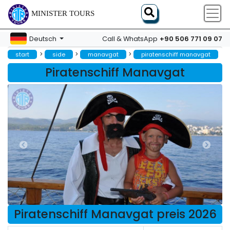
MINISTER TOURS
+90 506 771 09 07
Deutsch
Call & WhatsApp
>
>
>
start
side
manavgat
piratenschiff manavgat
Piratenschiff Manavgat
Piratenschiff Manavgat preis 2026