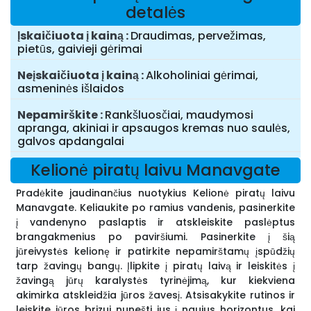
detalės
Įskaičiuota į kainą
Draudimas, pervežimas,
pietūs, gaivieji gėrimai
Neįskaičiuota į kainą
Alkoholiniai gėrimai,
asmeninės išlaidos
Nepamirškite
Rankšluosčiai, maudymosi
apranga, akiniai ir apsaugos kremas nuo saulės,
galvos apdangalai
Kelionė piratų laivu Manavgate
Pradėkite jaudinančius nuotykius Kelionė piratų laivu
Manavgate. Keliaukite po ramius vandenis, pasinerkite
į vandenyno paslaptis ir atskleiskite paslėptus
brangakmenius po paviršiumi. Pasinerkite į šią
jūreivystės kelionę ir patirkite nepamirštamų įspūdžių
tarp žavingų bangų. Įlipkite į piratų laivą ir leiskitės į
žavingą jūrų karalystės tyrinėjimą, kur kiekviena
akimirka atskleidžia jūros žavesį. Atsisakykite rutinos ir
leiskite jūros brizui nunešti jus į naujus horizontus, kai