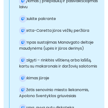
Atvykimas į prieplauką ir pasivaikščiojimas
laivu
Keliaukite pakrante
Caretta-Caretta jūros vėžlių peržiūra
Trumpas sustojimas Manavgato deltoje
maudynėms (upės ir jūros derinys)
Pavalgyti – rinkitės vištieną arba lašišą,
kartu su makaronais ir daržovių salotomis
Plaukimas jūroje
Grožėtis senovinio miesto liekanomis,
Apolono šventyklos griuvėsiais
Linksma, gyva putų diskoteka