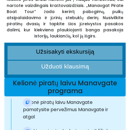
naršote vaizdingais kraštovaizdžiais. „Manavgat Pirate
Boat Tour“ žada kerintį pabėgimą, puikų
atsipalaidavimo ir jūrinių stebuklų derinį. Nusivilkite
piratinę dvasią ir tapkite šios jūreivystės pasakos
dalimi, kur kiekviena plaukiojanti banga pasakoja
istoriją, laukiančią, kol ją išgirs.
Užsisakyti ekskursiją
Užduoti klausimą
Kelionė piratų laivu Manavgate
programa
Kelionė piratų laivu Manavgate
pamatysite pervežimus Manavgate ir
atgal