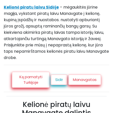
Kelionė piratų laivu Sidėje
– mėgaukitės jūrine
magija, vykstant piratų laivu Manavgate į kelionę,
kupiną įspūdžių ir nuostabos. nustatyti apburiantį
jūros grožį, apsuptą raminančių bangų garsų. Su
kiekviena akimirka piratų laivas tampa istorijų laivu,
atkartojančiu turtingą Manavgato istoriją ir žavesį.
Prisijunkite prie mūsų į nepaprastą kelionę, kur jūra
taps nepamirštamos kelionės piratu laivu Manavgate
drobe.
Ką pamatyti
Sidė
Manavgatas
Turkijoje
Kelionė piratų laivu
Manavgate dalintis