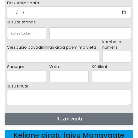
Ekskursijos data
Jūsų telefonas
Kambario
Viešbučio pavadinimas arba paėmimo vieta
numeris:
Suaugęs
Vaikai
Kūdikiai
Jūsų žinutė
Rezervuoti
Kelionė piratų laivu Manavgate