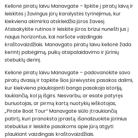
Kelionė piratų laivu Manavgate – lipkite į piratų laivą ir
leiskitės į žavingus jūrų karalystės tyrinėjimus, kur
kiekviena akimirka atskleidžia jūros žavesį.
Atsisakykite rutinos ir leiskite jūros brizui nunešti jus į
naujus horizontus, kai naršote vaizdingais
kraštovaizdžiais. Manavgato piratų laivu kelionė žada
kerintį pabėgimą, puikų atsipalaidavimo ir jūrinių
stebuklų derinį.
Kelionė piratų laivu Manavgate – padovanokite savo
piratų dvasią ir tapkite šios jūreivystės pasakos dalimi,
kur kiekviena plaukiojanti banga pasakoja istoriją,
laukiančią, kol ją išgirs. Nesvarbu, ar esate patyręs
buriuotojas, ar pirmą kartą nuotykių ieškotojas,
„Pirate Boat Tour“ Manavgate siūlo įtraukiančią
patirtį, kuri pranoksta įprastą. išanalizuokite jūrinius
stebuklus ir leiskite pasakoms apie jūrą atgyti
plaukiant vaizdingais kraštovaizdžiais.