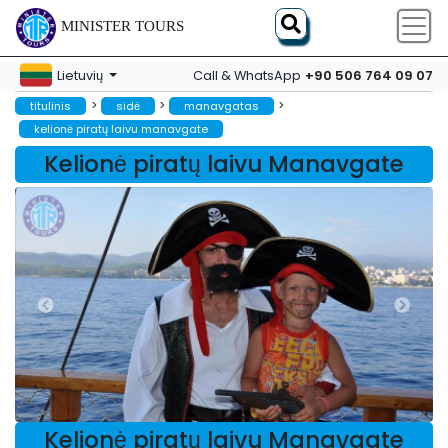
MINISTER TOURS
+90 506 764 09 07
Lietuvių
Call & WhatsApp
>
>
>
titulinis
sidė
manavgatas
kelionė piratų laivu manavgate
Kelionė piratų laivu Manavgate
Kelionė piratų laivu Manavgate