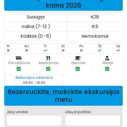
kaina 2026
Suaugęs
€18
Vaikai (7-12 )
€9
Kūdikiai (0 -6)
Nemokamai
Pr
An
Tr
Kt
Pn
Št
Sk
Pervežimas
Maitinimas
Gėrimai
Gidas
Ekskursijos valandos
09:00 - 16:00
Rezervuokite, mokėkite ekskursijos
metu
Jūsų vardas
Jūsų el.paštas