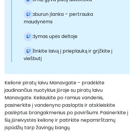
Karaburun įlanka – pertrauka
maudynėms
Nardymas upės deltoje
Grąžinkite laivą į prieplauką ir grįžkite į
viešbutį
Kelionė piratų laivu Manavgate – pradėkite
jaudinančius nuotykius jūroje su piratų laivu
Manavgate. Keliaukite po ramius vandenis,
pasinerkite į vandenyno paslaptis ir atskleiskite
paslėptus brangakmenius po paviršiumi. Pasinerkite į
šią jūreivystės kelionę ir patirkite nepamirštamų
įspūdžių tarp žavingų bangų.