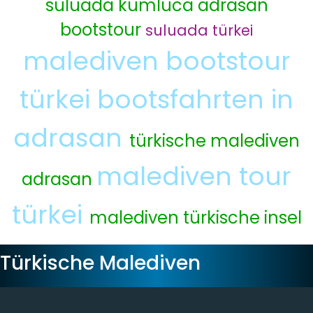
suluada kumluca
adrasan
bootstour
suluada türkei
malediven bootstour
türkei
bootsfahrten in
adrasan
türkische malediven
malediven tour
adrasan
türkei
malediven türkische insel
Türkische Malediven