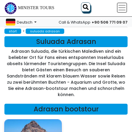
MINISTER TOURS
+90 506 771 09 07
Deutsch
Call & WhatsApp
>
start
suluada adrasan
Suluada Adrasan
Adrasan Suluada, die türkischen Malediven sind ein
beliebter Ort für Fans eines entspannten Inselurlaubs
abseits lärmender Touristengruppen. Die Insel Suluada
bietet Gästen einen Besuch an sauberen
Sandstränden mit klarem blauem Wasser sowie Reisen
zu zwei berühmten Buchten - Aquarium und Grotte, wo
Sie eine Adrasan-bootstour machen und schnorcheln
können.
Adrasan bootstour