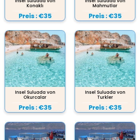
Insel Suluada von
Insel Suluada von
Konaklı
Mahmutlar
Preis :
€35
Preis :
€35
Insel Suluada von
Insel Suluada von
Okurcalar
Turkler
Preis :
€35
Preis :
€35