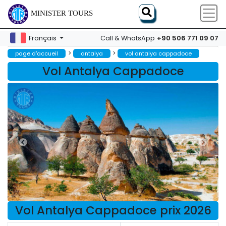
MINISTER TOURS
+90 506 771 09 07
Français
Call & WhatsApp
>
>
page d'accueil
antalya
vol antalya cappadoce
Vol Antalya Cappadoce
Vol Antalya Cappadoce prix 2026