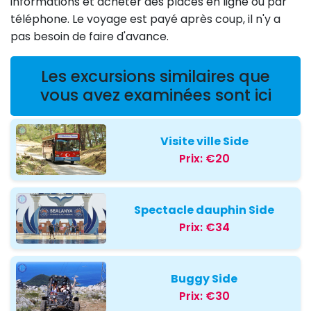
informations et acheter des places en ligne ou par
téléphone. Le voyage est payé après coup, il n'y a
pas besoin de faire d'avance.
Les excursions similaires que
vous avez examinées sont ici
Visite ville Side
Prix:
€20
Spectacle dauphin Side
Prix:
€34
Buggy Side
Prix:
€30