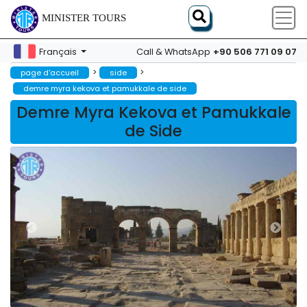
MINISTER TOURS
+90 506 771 09 07
Français
Call & WhatsApp
>
>
page d'accueil
side
demre myra kekova et pamukkale de side
Demre Myra Kekova et Pamukkale
de Side