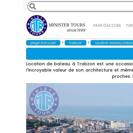
MINISTER TOURS
PAGE D'ACCUEIL
TUR
since 1999
>
>
page d'accueil
trabzon
location bateau trabz
Location de bateau à Trabzon est une occasion 
l'incroyable valeur de son architecture et mêm
proches. 