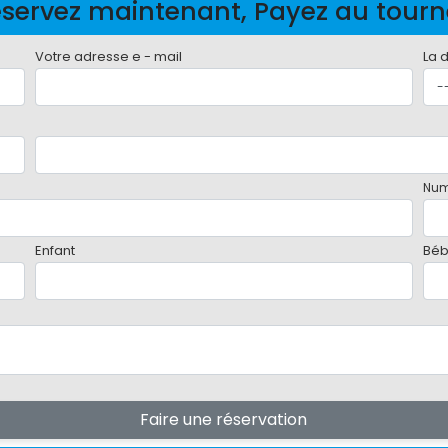
servez maintenant, Payez au tour
Votre adresse e - mail
La 
Num
Enfant
Bé
Faire une réservation