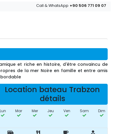
+90 506 771 09 07
Call & WhatsApp
mique et riche en histoire, d'être convaincu de
ropres de la mer Noire en famille et entre amis
 abordable
Location bateau Trabzon
détails
Lun
Mar
Mer
Jeu
Ven
Sam
Dim