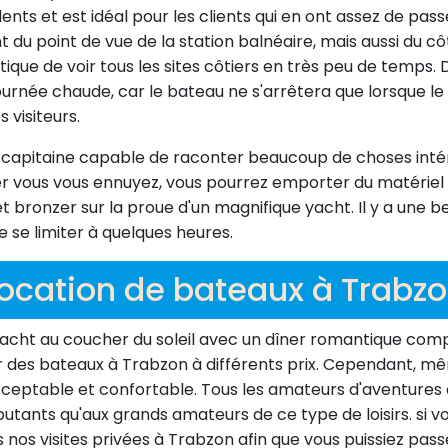
ts et est idéal pour les clients qui en ont assez de passe
 du point de vue de la station balnéaire, mais aussi du 
ue de voir tous les sites côtiers en très peu de temps. D
née chaude, car le bateau ne s'arrêtera que lorsque le cli
 visiteurs.
capitaine capable de raconter beaucoup de choses intér
mer vous vous ennuyez, vous pourrez emporter du matériel
 bronzer sur la proue d'un magnifique yacht. Il y a une b
 se limiter à quelques heures.
ocation de bateaux à Trabz
n yacht au coucher du soleil avec un dîner romantique com
r des bateaux à Trabzon à différents prix. Cependant, mê
ptable et confortable. Tous les amateurs d'aventures en 
ébutants qu'aux grands amateurs de ce type de loisirs. si
nos visites privées à Trabzon afin que vous puissiez pas