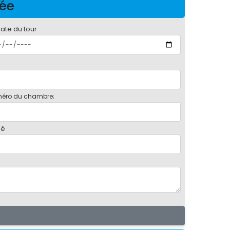
née
date du tour
éro du chambre;
bé