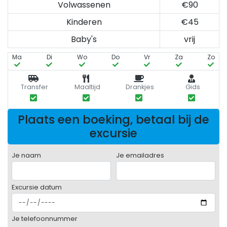
Volwassenen
€90
Kinderen
€45
Baby's
vrij
Ma
Di
Wo
Do
Vr
Za
Zo
Transfer
Maaltijd
Drankjes
Gids
Plaats een boeking, betaal bij de
excursie
Je naam
Je emailadres
Excursie datum
Je telefoonnummer