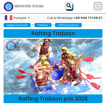
MINISTER TOURS
+90 506 771 09 07
Français
Call & WhatsApp
>
>
page d'accueil
trabzon
rafting trabzon
Rafting Trabzon
Rafting Trabzon prix 2026