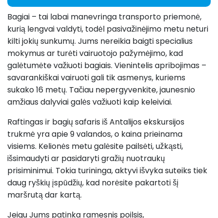
Bagiai – tai labai manevringa transporto priemonė,
kurią lengvai valdyti, todėl pasivažinėjimo metu neturi
kilti jokių sunkumų. Jums nereikia baigti specialius
mokymus ar turėti vairuotojo pažymėjimo, kad
galėtumėte važiuoti bagiais. Vienintelis apribojimas –
savarankiškai vairuoti gali tik asmenys, kuriems
sukako 16 metų. Tačiau nepergyvenkite, jaunesnio
amžiaus dalyviai galės važiuoti kaip keleiviai.
Raftingas ir bagių safaris iš Antalijos ekskursijos
trukmė yra apie 9 valandos, o kaina prieinama
visiems. Kelionės metu galėsite pailsėti, užkąsti,
išsimaudyti ar pasidaryti gražių nuotraukų
prisiminimui. Tokia turininga, aktyvi išvyka suteiks tiek
daug ryškių įspūdžių, kad norėsite pakartoti šį
maršrutą dar kartą.
Jeigu Jums patinka ramesnis poilsis,