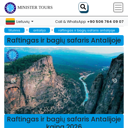
MINISTER TOURS
+90 506 764 09 07
Lietuvių
Call & WhatsApp
>
>
titulinis
antalija
raftingas ir bagių safaris antalijoje
Raftingas ir bagių safaris Antalijoje
Raftingas ir bagių safaris Antalijoje
kaina 2026