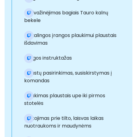
Pasivažinėjimas bagiais Tauro kalnų
bekele
Reikalingos įrangos plaukimui plaustais
išdavimas
Saugos instruktažas
Plaustų pasirinkimas, susiskirstymas į
komandas
Plaukimas plaustais upe iki pirmos
stotelės
Sustojimas prie tilto, laisvas laikas
nuotraukoms ir maudynėms