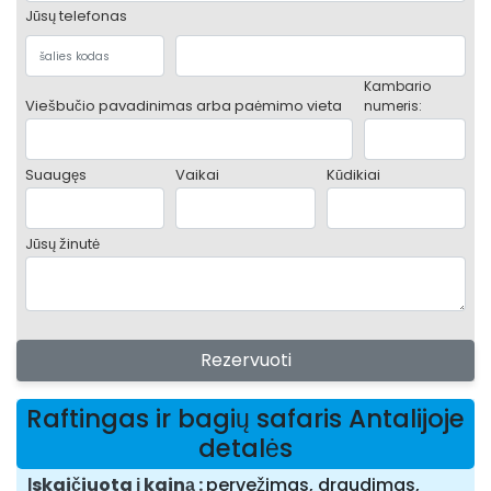
Jūsų telefonas
Kambario
Viešbučio pavadinimas arba paėmimo vieta
numeris:
Suaugęs
Vaikai
Kūdikiai
Jūsų žinutė
Rezervuoti
Raftingas ir bagių safaris Antalijoje
detalės
Įskaičiuota į kainą
pervežimas, draudimas,