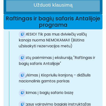
Užduoti klausimą
Raftingas ir bagių safaris Antalijoje
programa
DĖMESIO! Tik pas mus dviviečių valčių
kanoja nuoma NEMOKAMAI! (Būtina
užsisakyti rezervacijos metu)
Turistų paėmimas į ekskursiją "Raftingas ir
bagių safaris Antalijoje"
Atvykimas į Kiopriuliu kanjoną – didžiulis
nacionalinis gamtos parkas
Išvykimas į bagių safario bazę
Saugaus vairavimo bagiais instruktažas