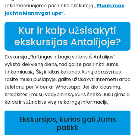
rekomenduojame pasirinkti ekskursiją
„Plaukimas
jachta Manavgat upe“
.
Kur ir kaip užsisakyti
ekskursijas Antalijoje?
Ekskursija „Raftingas ir bagių safaris iš Antalijos“
vyksta kiekvieną dieną, tad galite pasirinkti Jums
tinkamiausią. Šią ir kitas keliones, kurių aprašymus
rasite mūsų puslapyje, galite užsisakyti internetu arba
telefonu per Viber ar Whatsapp. Jei kilo klausimų,
kreipkitės į mūsų vadybininką, kuris šneka Jūsų gimąja
kalba ir sužinokite visą reikalingą informaciją.
Ekskursijos, kurios gali Jums
patikti