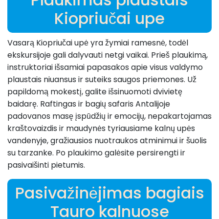
Kiopriučai upe
Vasarą Kiopriučai upė yra žymiai ramesnė, todėl
ekskursijoje gali dalyvauti netgi vaikai. Prieš plaukimą,
instruktoriai išsamiai papasakos apie visus valdymo
plaustais niuansus ir suteiks saugos priemones. Už
papildomą mokestį, galite išsinuomoti dvivietę
baidarę. Raftingas ir bagių safaris Antalijoje
padovanos masę įspūdžių ir emocijų, nepakartojamas
kraštovaizdis ir maudynės tyriausiame kalnų upės
vandenyje, gražiausios nuotraukos atminimui ir šuolis
su tarzanke. Po plaukimo galėsite persirengti ir
pasivaišinti pietumis.
Pasivažinėjimas bagiais
Tauro kalnuose