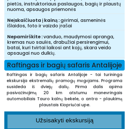
pietūs, instruktoriaus paslaugos, bagių ir plaustų
nuoma, apsaugos priemonės
Neįskaičiuota į kainą
gėrimai, asmeninės
išlaidos, foto ir vaizdo įrašai
Nepamirškite
vanduo, maudymosi apranga,
kremas nuo saulės, drabužiai persirengimui,
batai, kuri tvirtai laikosi ant kojų, skara veido
apsaugai nuo dulkių.
Raftingas ir bagių safaris Antalijoje
Raftingas ir bagių safaris Antalijoje - tai turininga
ekskursija ekstremalių pramogų mėgėjams. Programa
susideda iš dviejų dalių. Pirma dalis apima
pasivažinėjimą 20 km atstumu manevringais
automobiliais Tauro kalnų bekele, o antra - plaukimą
plaustais Kiopriučai upe.
Užsisakyti ekskursiją