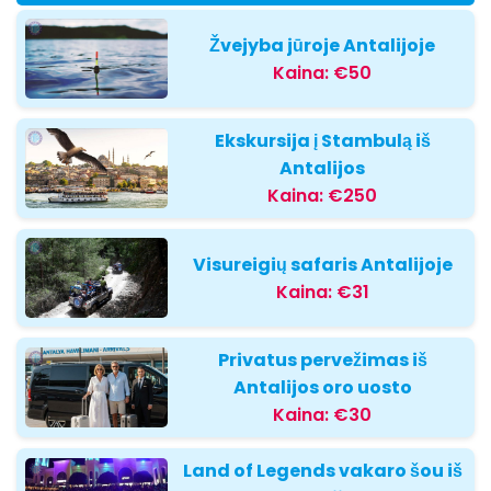
Žvejyba jūroje Antalijoje
Kaina:
€50
Ekskursija į Stambulą iš
Antalijos
Kaina:
€250
Visureigių safaris Antalijoje
Kaina:
€31
Privatus pervežimas iš
Antalijos oro uosto
Kaina:
€30
Land of Legends vakaro šou iš