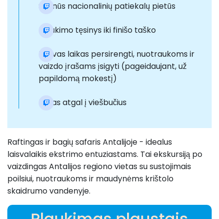
Skanūs nacionalinių patiekalų pietūs
Plaukimo tęsinys iki finišo taško
Laisvas laikas persirengti, nuotraukoms ir
vaizdo įrašams įsigyti (pageidaujant, už
papildomą mokestį)
Kelias atgal į viešbučius
Raftingas ir bagių safaris Antalijoje - idealus
laisvalaikis ekstrimo entuziastams. Tai ekskursiją po
vaizdingas Antalijos regiono vietas su sustojimais
poilsiui, nuotraukoms ir maudynėms krištolo
skaidrumo vandenyje.
Plaukimas plaustais