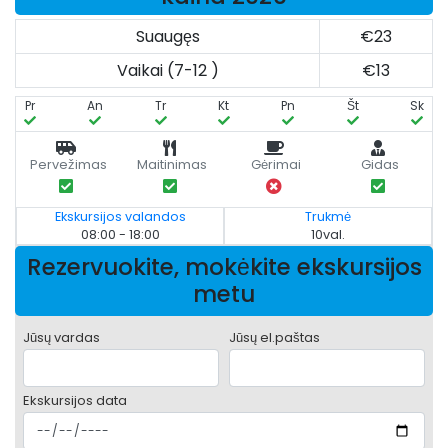
Suaugęs
€23
Vaikai (7-12 )
€13
Pr
An
Tr
Kt
Pn
Št
Sk
Pervežimas
Maitinimas
Gėrimai
Gidas
Ekskursijos valandos
Trukmė
08:00 - 18:00
10val.
Rezervuokite, mokėkite ekskursijos
metu
Jūsų vardas
Jūsų el.paštas
Ekskursijos data