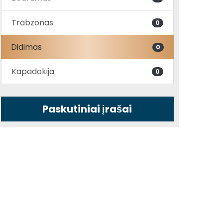
Trabzonas
0
Didimas
0
Kapadokija
0
Paskutiniai įrašai