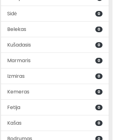
Sidė
0
Belekas
0
Kušadasis
0
Marmaris
0
Izmiras
0
Kemeras
0
Fetija
0
Kašas
0
Bodrumas
0