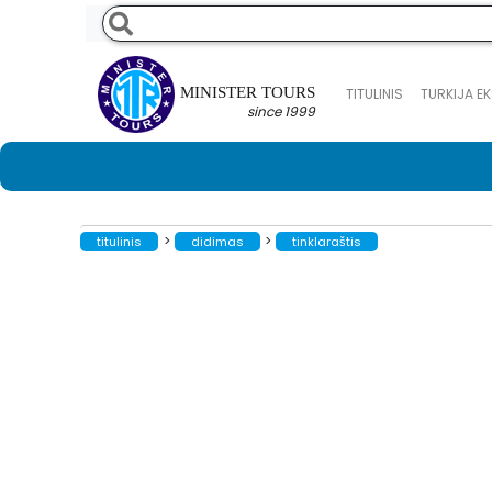
MINISTER TOURS
TITULINIS
TURKIJA E
since 1999
>
>
titulinis
didimas
tinklaraštis